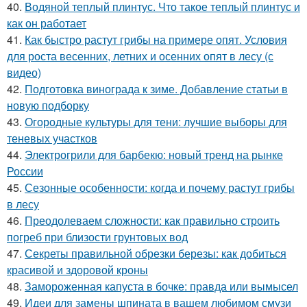
40.
Водяной теплый плинтус. Что такое теплый плинтус и
как он работает
41.
Как быстро растут грибы на примере опят. Условия
для роста весенних, летних и осенних опят в лесу (с
видео)
42.
Подготовка винограда к зиме. Добавление статьи в
новую подборку
43.
Огородные культуры для тени: лучшие выборы для
теневых участков
44.
Электрогрили для барбекю: новый тренд на рынке
России
45.
Сезонные особенности: когда и почему растут грибы
в лесу
46.
Преодолеваем сложности: как правильно строить
погреб при близости грунтовых вод
47.
Секреты правильной обрезки березы: как добиться
красивой и здоровой кроны
48.
Замороженная капуста в бочке: правда или вымысел
49.
Идеи для замены шпината в вашем любимом смузи