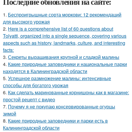
Последние обновления на сайте:
1.
Беспроигрышные сорта моркови: 12 рекомендаций
для высокого урожая
2.
Here is a comprehensive list of 60 questions about
Tolyatti, organized into a single sequence, covering various
aspects such as history, landmarks, culture, and interesting
facts:
3.
Секреты выращивания крупной и сладкой малины
4.
Какие природные заповедники и национальные парки
находятся в Калининградской области
5.
Успешное размножение малины: интенсивные
способы для богатого урожая
6.
Как сделать маринованные корнишоны как в магазине:
простой рецепт с видео
7.
Почему я не покупаю консервированные огурцы
зимой
8.
Какие природные заповедники и парки есть в
Калининградской области