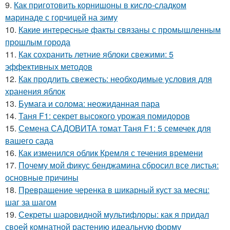
9.
Как приготовить корнишоны в кисло-сладком
маринаде с горчицей на зиму
10.
Какие интересные факты связаны с промышленным
прошлым города
11.
Как сохранить летние яблоки свежими: 5
эффективных методов
12.
Как продлить свежесть: необходимые условия для
хранения яблок
13.
Бумага и солома: неожиданная пара
14.
Таня F1: секрет высокого урожая помидоров
15.
Семена САДОВИТА томат Таня F1: 5 семечек для
вашего сада
16.
Как изменился облик Кремля с течения времени
17.
Почему мой фикус бенджамина сбросил все листья:
основные причины
18.
Превращение черенка в шикарный куст за месяц:
шаг за шагом
19.
Секреты шаровидной мультифлоры: как я придал
своей комнатной растению идеальную форму