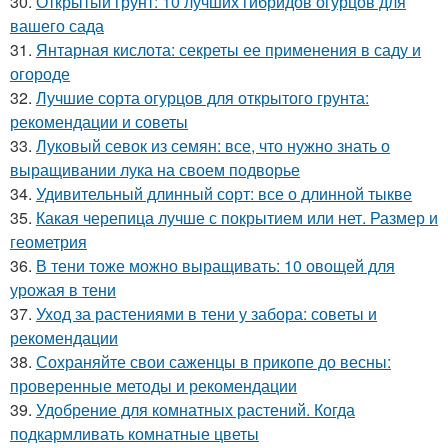
30.
Открытый грунт: 10 лучших гибридов огурцов для
вашего сада
31.
Янтарная кислота: секреты ее применения в саду и
огороде
32.
Лучшие сорта огурцов для открытого грунта:
рекомендации и советы
33.
Луковый севок из семян: все, что нужно знать о
выращивании лука на своем подворье
34.
Удивительный длинный сорт: все о длинной тыкве
35.
Какая черепица лучше с покрытием или нет. Размер и
геометрия
36.
В тени тоже можно выращивать: 10 овощей для
урожая в тени
37.
Уход за растениями в тени у забора: советы и
рекомендации
38.
Сохраняйте свои саженцы в прикопе до весны:
проверенные методы и рекомендации
39.
Удобрение для комнатных растений. Когда
подкармливать комнатные цветы