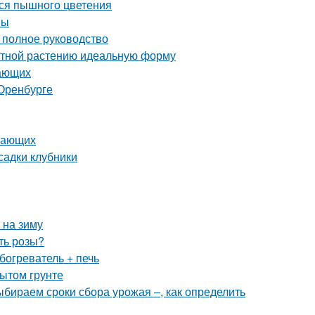
ься пышного цветения
вы
полное руководство
атной растению идеальную форму
нающих
Оренбурге
инающих
садки клубники
 на зиму
ть розы?
богреватель + печь
ытом грунте
Выбираем сроки сбора урожая –, как определить