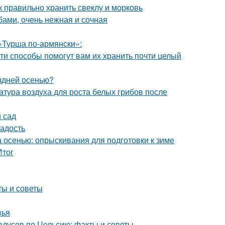
к правильно хранить свеклу и морковь
бами, очень нежная и сочная
«Турша по-армянски»:
ти способы помогут вам их хранить почти целый
оздней осенью?
атура воздуха для роста белых грибов после
й сад
ладость
а осенью: опрыскивания для подготовки к зиме
Итог
ты и советы
вья
дусов по Цельсию: факты и советы