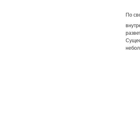
По св
внутр
разве
Сущес
небол