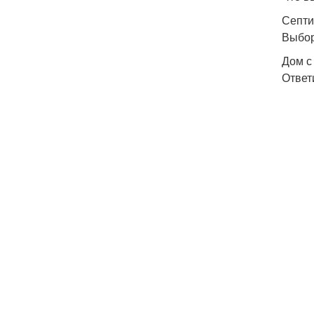
Септи
Выбор
Дом с
Ответ