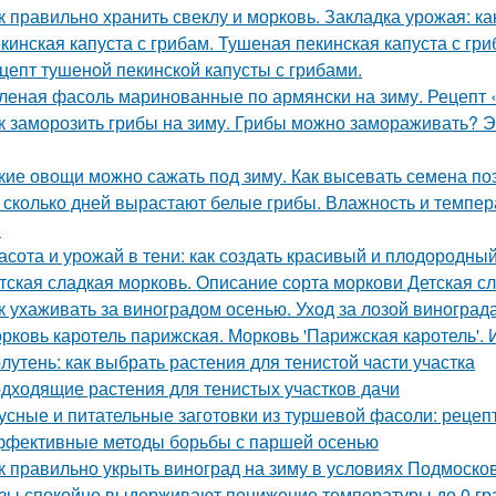
к правильно хранить свеклу и морковь. Закладка урожая: ка
кинская капуста с грибам. Тушеная пекинская капуста с гри
цепт тушеной пекинской капусты с грибами.
леная фасоль маринованные по армянски на зиму. Рецепт 
к заморозить грибы на зиму. Грибы можно замораживать? Э
кие овощи можно сажать под зиму. Как высевать семена п
 сколько дней вырастают белые грибы. Влажность и темпер
я
асота и урожай в тени: как создать красивый и плодородны
тская сладкая морковь. Описание сорта моркови Детская с
к ухаживать за виноградом осенью. Уход за лозой виноград
рковь каротель парижская. Морковь 'Парижская каротель'. 
лутень: как выбрать растения для тенистой части участка
дходящие растения для тенистых участков дачи
усные и питательные заготовки из туршевой фасоли: рецеп
фективные методы борьбы с паршей осенью
к правильно укрыть виноград на зиму в условиях Подмоско
зы спокойно выдерживают понижение температуры до 0 гра