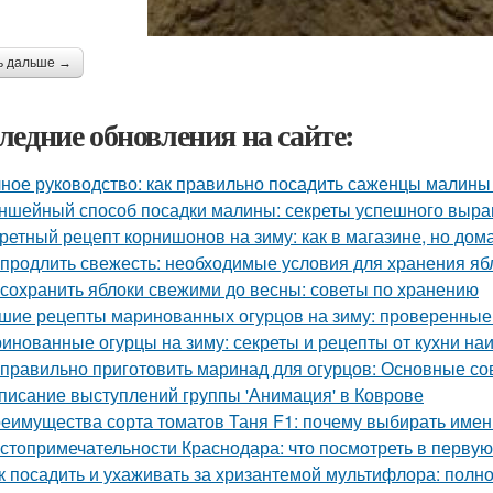
ь дальше →
ледние обновления на сайте:
ное руководство: как правильно посадить саженцы малины
ншейный способ посадки малины: секреты успешного выр
ретный рецепт корнишонов на зиму: как в магазине, но до
 продлить свежесть: необходимые условия для хранения яб
 сохранить яблоки свежими до весны: советы по хранению
шие рецепты маринованных огурцов на зиму: проверенные
инованные огурцы на зиму: секреты и рецепты от кухни на
 правильно приготовить маринад для огурцов: Основные со
писание выступлений группы 'Анимация' в Коврове
еимущества сорта томатов Таня F1: почему выбирать имен
стопримечательности Краснодара: что посмотреть в первую
к посадить и ухаживать за хризантемой мультифлора: полн