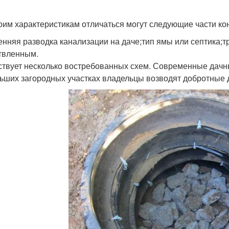
оим характеристикам отличаться могут следующие части ко
енняя разводка канализации на даче;тип ямы или септика;т
твленным.
твует несколько востребованных схем. Современные дачны
ьших загородных участках владельцы возводят добротные 