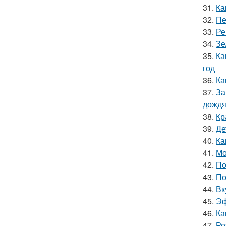
31.
Ка
32.
Пе
33.
Ре
34.
Зе
35.
Ка
год
36.
Ка
37.
За
дожд
38.
Кр
39.
Де
40.
Ка
41.
Мо
42.
По
43.
По
44.
Вк
45.
Эф
46.
Ка
47.
Ро