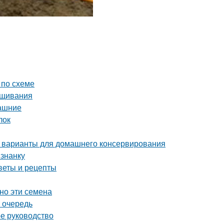
 по схеме
ащивания
машние
лок
 варианты для домашнего консервирования
изнанку
веты и рецепты
но эти семена
 очередь
ое руководство