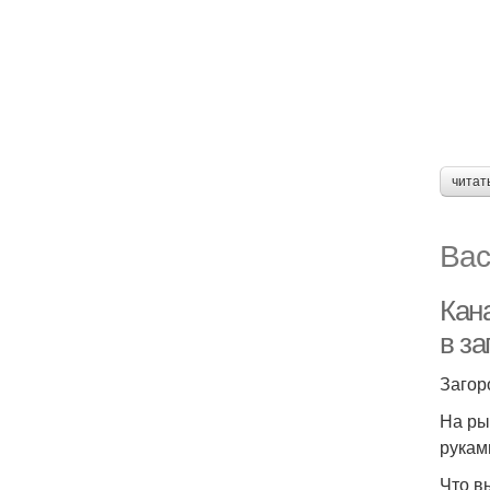
читат
Вас
Кан
в з
Загор
На ры
рукам
Что в