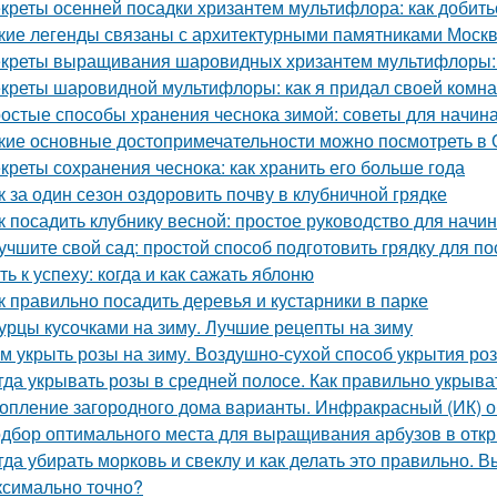
креты осенней посадки хризантем мультифлора: как добит
кие легенды связаны с архитектурными памятниками Моск
креты выращивания шаровидных хризантем мультифлоры: 
креты шаровидной мультифлоры: как я придал своей комн
остые способы хранения чеснока зимой: советы для начи
кие основные достопримечательности можно посмотреть в 
креты сохранения чеснока: как хранить его больше года
к за один сезон оздоровить почву в клубничной грядке
к посадить клубнику весной: простое руководство для нач
учшите свой сад: простой способ подготовить грядку для по
ть к успеху: когда и как сажать яблоню
к правильно посадить деревья и кустарники в парке
урцы кусочками на зиму. Лучшие рецепты на зиму
м укрыть розы на зиму. Воздушно-сухой способ укрытия роз
гда укрывать розы в средней полосе. Как правильно укрыва
опление загородного дома варианты. Инфракрасный (ИК) о
дбор оптимального места для выращивания арбузов в откр
гда убирать морковь и свеклу и как делать это правильно. 
ксимально точно?