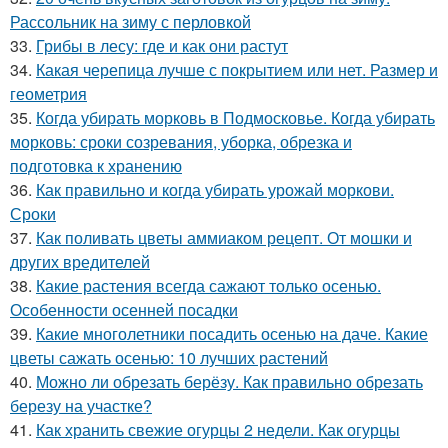
Рассольник на зиму с перловкой
33.
Грибы в лесу: где и как они растут
34.
Какая черепица лучше с покрытием или нет. Размер и
геометрия
35.
Когда убирать морковь в Подмосковье. Когда убирать
морковь: сроки созревания, уборка, обрезка и
подготовка к хранению
36.
Как правильно и когда убирать урожай моркови.
Сроки
37.
Как поливать цветы аммиаком рецепт. От мошки и
других вредителей
38.
Какие растения всегда сажают только осенью.
Особенности осенней посадки
39.
Какие многолетники посадить осенью на даче. Какие
цветы сажать осенью: 10 лучших растений
40.
Можно ли обрезать берёзу. Как правильно обрезать
березу на участке?
41.
Как хранить свежие огурцы 2 недели. Как огурцы