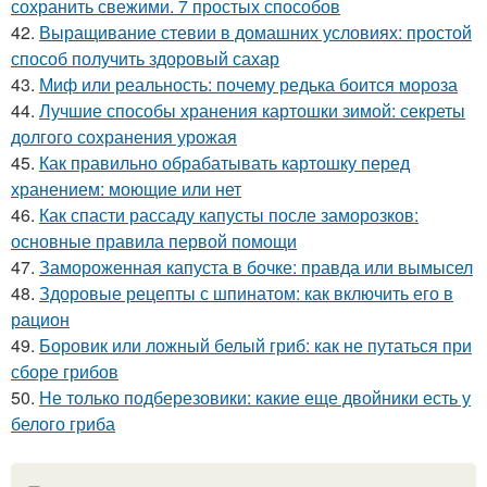
сохранить свежими. 7 простых способов
42.
Выращивание стевии в домашних условиях: простой
способ получить здоровый сахар
43.
Миф или реальность: почему редька боится мороза
44.
Лучшие способы хранения картошки зимой: секреты
долгого сохранения урожая
45.
Как правильно обрабатывать картошку перед
хранением: моющие или нет
46.
Как спасти рассаду капусты после заморозков:
основные правила первой помощи
47.
Замороженная капуста в бочке: правда или вымысел
48.
Здоровые рецепты с шпинатом: как включить его в
рацион
49.
Боровик или ложный белый гриб: как не путаться при
сборе грибов
50.
Не только подберезовики: какие еще двойники есть у
белого гриба