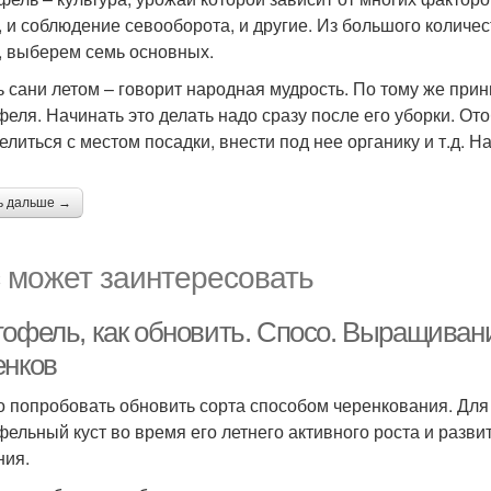
, и соблюдение севооборота, и другие. Из большого количе
, выберем семь основных.
ь сани летом – говорит народная мудрость. По тому же при
феля. Начинать это делать надо сразу после его уборки. О
елиться с местом посадки, внести под нее органику и т.д. Н
ь дальше →
 может заинтересовать
тофель, как обновить. Спосо. Выращиван
енков
 попробовать обновить сорта способом черенкования. Для
фельный куст во время его летнего активного роста и развит
ния.