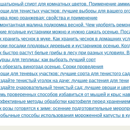
шатырный спирт для комнатных цветов. Применение аммиак
ощи для тенистых участков: лучшие выборы для вашего ог
ква ярко оранжевая: свойства и применение
монтантная малина подкормка весной. Чем удобрять ремо
кие ягодные кустарники можно и нужно сажать осенью. Пос
к хранить чеснок в муке. Как хранить чеснок в домашних ус
оки посадки плодовых деревьев и кустарников осенью. Ког
к быстро растут белые грибы в лесу при разных условиях. В
урцы для теплицы: как выбрать лучший сорт
к обрезать виноград осенью. Сроки проведения
ощи для теневых участков: лучшие сорта для тенистого сад
здайте тенистый уголок на даче: лучшие растения для тени
здайте очаровательный тенистый сад: лучшие овощи и цве
мь проверенных способов избавиться от мышей и крыс нав
фективные методы обработки картофеля перед хранение
к розы готовятся к зиме: осенние подготовительные мероп
обычные способы использования мороженной капусты в к