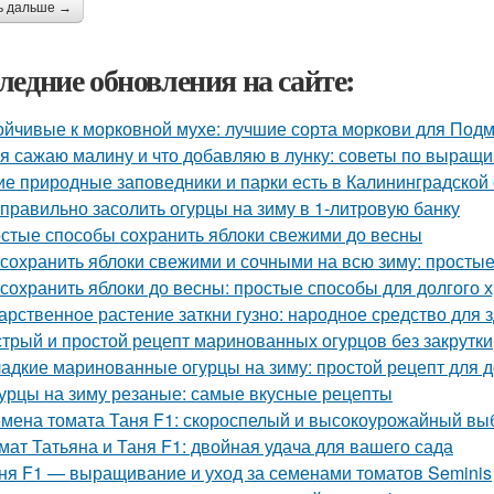
ь дальше →
ледние обновления на сайте:
ойчивые к морковной мухе: лучшие сорта моркови для Под
 я сажаю малину и что добавляю в лунку: советы по выращ
ие природные заповедники и парки есть в Калининградской
 правильно засолить огурцы на зиму в 1-литровую банку
стые способы сохранить яблоки свежими до весны
 сохранить яблоки свежими и сочными на всю зиму: просты
 сохранить яблоки до весны: простые способы для долгого 
арственное растение заткни гузно: народное средство для 
трый и простой рецепт маринованных огурцов без закрутки
адкие маринованные огурцы на зиму: простой рецепт для
урцы на зиму резаные: самые вкусные рецепты
мена томата Таня F1: скороспелый и высокоурожайный вы
мат Татьяна и Таня F1: двойная удача для вашего сада
ня F1 — выращивание и уход за семенами томатов Seminis