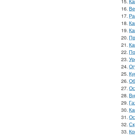
15.
Ка
16.
Ве
17.
Ра
18.
Ка
19.
Ка
20.
Пр
21.
Ка
22.
По
23.
Ур
24.
Ог
25.
Ку
26.
Об
27.
Ос
28.
Вн
29.
Га
30.
Ка
31.
Ос
32.
Ск
33.
Ко