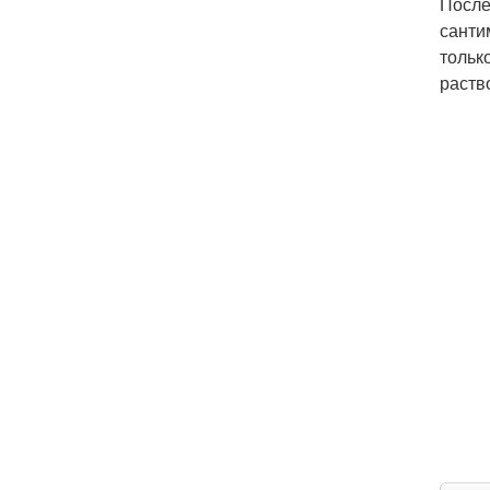
После
санти
тольк
раств