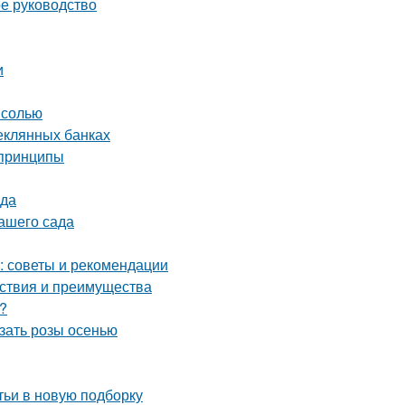
ое руководство
и
 солью
теклянных банках
 принципы
ода
вашего сада
в: советы и рекомендации
йствия и преимущества
?
езать розы осенью
тьи в новую подборку