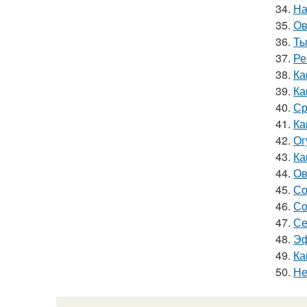
34.
На
35.
Ов
36.
Ты
37.
Ре
38.
Ка
39.
Ка
40.
Ср
41.
Ка
42.
Ог
43.
Ка
44.
Ов
45.
Со
46.
Со
47.
Се
48.
Эф
49.
Ка
50.
Не