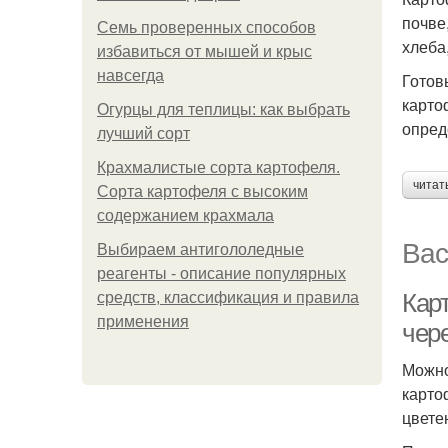
почве
Семь проверенных способов
хлеба
избавиться от мышей и крыс
навсегда
Готов
карто
Огурцы для теплицы: как выбрать
опред
лучший сорт
Крахмалистые сорта картофеля.
читат
Сорта картофеля с высоким
содержанием крахмала
Вас
Выбираем антигололедные
реагенты - описание популярных
Кар
средств, классификация и правила
применения
чер
Можно
карто
цвете