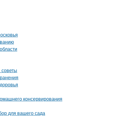
московья
иванию
 области
е советы
хранения
здоровья
 домашнего консервирования
бор для вашего сада