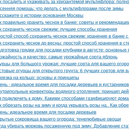
к посадить и ухаживать за хризантемой мультифлора: полн
сенняя помощь: что делать с мультифлорами после зимы
сскажите о истории основания Москвы
к правильно хранить чеснок в банке: советы и рекомендаци
к сохранить чеснок свежим: лучшие способы хранения
остой способ сохранить чеснок свежим: хранение в банке с
к сохранить чеснок до весны: простой способ хранения в с
дготовка грядки для посадки клубники в августе: основные
ожайность и качество: самые урожайные сорта яблонь
урцы для большого урожая: лучшие сорта для вашего огор
стовые огурцы для открытого грунта: 6 лучших сортов для 
резка на кольцо: основы и принципы
ень - идеальное время для посадки деревьев и кустарнико
утрипольные конвекторы водяного отопления: принцип де
з подключить к дому. Какими способами газифицируют дома
к обрезать розы на зиму и когда укрывать розы на.. Как обр
ень: идеальное время для посадки деревьев
рытые сокровища вашего огорода: тенелюбивые овощи
гда убирать морковь посаженную под зиму. Добавление ста