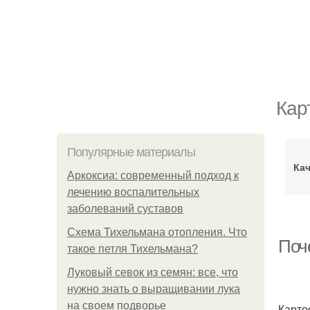
Кар
Популярные материалы
Кач
Аркоксиа: современный подход к
лечению воспалительных
заболеваний суставов
Схема Тихельмана отопления. Что
Поч
такое петля Тихельмана?
Луковый севок из семян: все, что
нужно знать о выращивании лука
на своем подворье
Карто