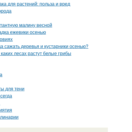
а для растений: польза и вред
орода
нтантную малину весной
адка ежевики осенью
ловиях
да сажать деревья и кустарники осенью?
 каких лесах растут белые грибы
а
ты для тени
сегда
м
риятия
улинарии