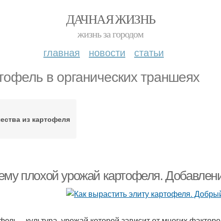
ДАЧНАЯ ЖИЗНЬ
жизнь за городом
главная
новости
статьи
тофель в органических траншеях
ества из картофеля
ему плохой урожай картофеля. Добавлени
фель – культура, урожай которой зависит от многих факторо