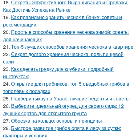
18.
Секреты Эффективного Выращивания и Продажи:
Как Достичь Успеха на Рынке
19.
Как правильно хранить чеснок в банке: советы и
рекомендации
20.
Простые способы хранения чеснока зимой: советы
для начинающих
21.
Топ-5 лучших способов хранения чеснока в квартире
22.
Секрет долгого хранения чеснока: роль пищевой
соли
23.
Как сделать грядку для клубники: подробный
инструктаж
24.
Открытие для грибников: топ 5 съедобных грибов в
тополёвых посадках
25.
Подберу тыкву на Урале: лучшие рецепты и советы
26.
Выберите идеальный огурец для своего сада: 12
лучших сортов для открытого грунта
27.
Обрезка на кольцо: основы и принципы
28.
Быстрое развитие грибов опята в лесу за сутки:
факторы и условия