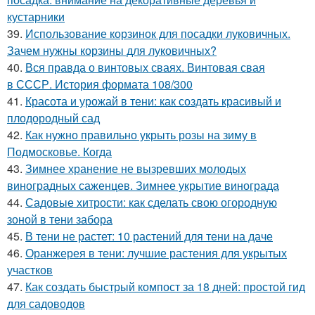
кустарники
39.
Использование корзинок для посадки луковичных.
Зачем нужны корзины для луковичных?
40.
Вся правда о винтовых сваях. Винтовая свая
в СССР. История формата 108/300
41.
Красота и урожай в тени: как создать красивый и
плодородный сад
42.
Как нужно правильно укрыть розы на зиму в
Подмосковье. Когда
43.
Зимнее хранение не вызревших молодых
виноградных саженцев. Зимнее укрытие винограда
44.
Садовые хитрости: как сделать свою огородную
зоной в тени забора
45.
В тени не растет: 10 растений для тени на даче
46.
Оранжерея в тени: лучшие растения для укрытых
участков
47.
Как создать быстрый компост за 18 дней: простой гид
для садоводов