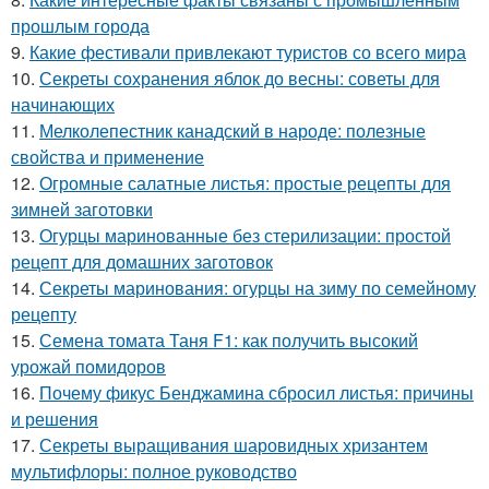
прошлым города
9.
Какие фестивали привлекают туристов со всего мира
10.
Секреты сохранения яблок до весны: советы для
начинающих
11.
Мелколепестник канадский в народе: полезные
свойства и применение
12.
Огромные салатные листья: простые рецепты для
зимней заготовки
13.
Огурцы маринованные без стерилизации: простой
рецепт для домашних заготовок
14.
Секреты маринования: огурцы на зиму по семейному
рецепту
15.
Семена томата Таня F1: как получить высокий
урожай помидоров
16.
Почему фикус Бенджамина сбросил листья: причины
и решения
17.
Секреты выращивания шаровидных хризантем
мультифлоры: полное руководство