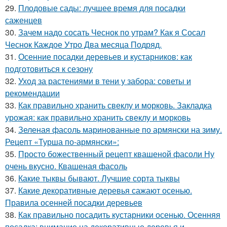
29.
Плодовые сады: лучшее время для посадки
саженцев
30.
Зачем надо сосать Чеснок по утрам? Как я Сосал
Чеснок Каждое Утро Два месяца Подряд.
31.
Осенние посадки деревьев и кустарников: как
подготовиться к сезону
32.
Уход за растениями в тени у забора: советы и
рекомендации
33.
Как правильно хранить свеклу и морковь. Закладка
урожая: как правильно хранить свеклу и морковь
34.
Зеленая фасоль маринованные по армянски на зиму.
Рецепт «Турша по-армянски»:
35.
Просто божественный рецепт квашеной фасоли Ну
очень вкусно. Квашеная фасоль
36.
Какие тыквы бывают. Лучшие сорта тыквы
37.
Какие декоративные деревья сажают осенью.
Правила осенней посадки деревьев
38.
Как правильно посадить кустарники осенью. Осенняя
посадка: внимание на декоративные деревья и