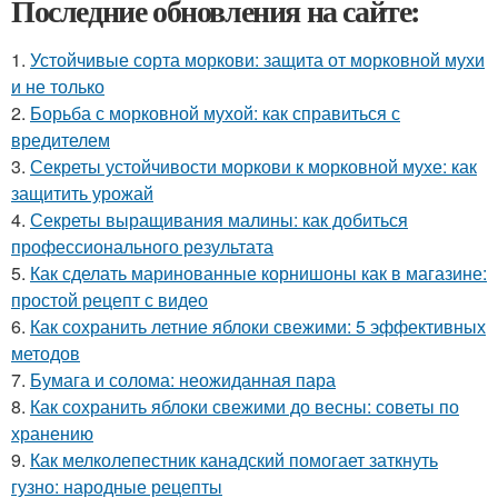
Последние обновления на сайте:
1.
Устойчивые сорта моркови: защита от морковной мухи
и не только
2.
Борьба с морковной мухой: как справиться с
вредителем
3.
Секреты устойчивости моркови к морковной мухе: как
защитить урожай
4.
Секреты выращивания малины: как добиться
профессионального результата
5.
Как сделать маринованные корнишоны как в магазине:
простой рецепт с видео
6.
Как сохранить летние яблоки свежими: 5 эффективных
методов
7.
Бумага и солома: неожиданная пара
8.
Как сохранить яблоки свежими до весны: советы по
хранению
9.
Как мелколепестник канадский помогает заткнуть
гузно: народные рецепты