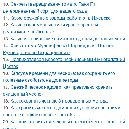
10.
Секреты выращивания томата 'Таня F1':
детерминантный сорт для вашего сада
11.
Какие оружейные заводы работают в Ижевске
12.
Какие современные культурные проекты
реализуются в Ижевске
13.
Какие исторические памятники дошли до наших дней
14.
Хризантема Мультифлора Шаровидная: Полное
Руководство по Выращиванию
15.
Неприхотливая Красота: Мой Любимый Многолетний
Цветок
16.
Капсула времени для чеснока: как сохранить его
полезные свойства на долгие годы
17.
Свежий чеснок надолго: как правильно хранить
очищенный чеснок
18.
Как сохранить чеснок: 3 проверенных метода
19.
Как хранить чеснок в домашних условиях всю зиму:
простые и эффективные способы
20.
Как приготовить идеальный соленый чеснок: простой
рецепт