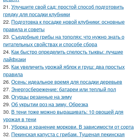
21.
Улучшите свой сад: простой способ подготовить
грядку для посадки клубники
22.
Подготовка к посадке новой клубники: основные
правила и советы
23.
Съедобные грибы на тополях: что нужно знать о
питательных свойствах и способе сбора
24.
Как быстро определить спелость тыквы: лучшие
лайфхаки
25.
Как увеличить урожай яблок и груш: два простых
правила
26.
Осень: идеальное время для посадки деревьев
27.
Энергосбережение: батареи или теплый пол
28.
Огурцы резанные на зиму
29.
Об укрытии роз на зиму. Обрезка
30.
В тени тоже можно выращивать: 10 овощей для
урожая в тени
31.
Уборка и хранение моркови. В зависимости от сорта
32.
Пекинская капуста с грибам. Тушеная пекинская