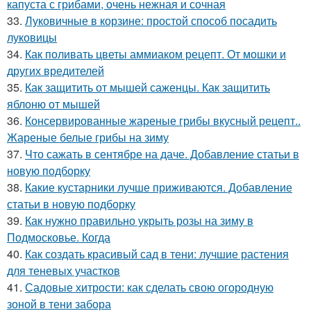
капуста с грибами, очень нежная и сочная
33.
Луковичные в корзине: простой способ посадить
луковицы
34.
Как поливать цветы аммиаком рецепт. От мошки и
других вредителей
35.
Как защитить от мышей саженцы. Как защитить
яблоню от мышей
36.
Консервированные жареные грибы вкусный рецепт..
Жареные белые грибы на зиму
37.
Что сажать в сентябре на даче. Добавление статьи в
новую подборку
38.
Какие кустарники лучше приживаются. Добавление
статьи в новую подборку
39.
Как нужно правильно укрыть розы на зиму в
Подмосковье. Когда
40.
Как создать красивый сад в тени: лучшие растения
для теневых участков
41.
Садовые хитрости: как сделать свою огородную
зоной в тени забора