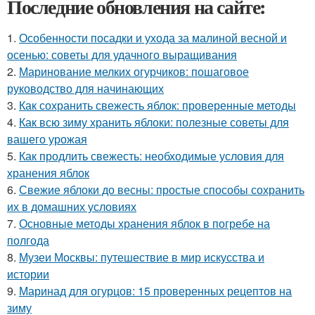
Последние обновления на сайте:
1.
Особенности посадки и ухода за малиной весной и
осенью: советы для удачного выращивания
2.
Маринование мелких огурчиков: пошаговое
руководство для начинающих
3.
Как сохранить свежесть яблок: проверенные методы
4.
Как всю зиму хранить яблоки: полезные советы для
вашего урожая
5.
Как продлить свежесть: необходимые условия для
хранения яблок
6.
Свежие яблоки до весны: простые способы сохранить
их в домашних условиях
7.
Основные методы хранения яблок в погребе на
полгода
8.
Музеи Москвы: путешествие в мир искусства и
истории
9.
Маринад для огурцов: 15 проверенных рецептов на
зиму