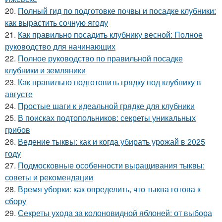
20.
Полный гид по подготовке почвы и посадке клубники:
как вырастить сочную ягоду
21.
Как правильно посадить клубнику весной: Полное
руководство для начинающих
22.
Полное руководство по правильной посадке
клубники и земляники
23.
Как правильно подготовить грядку под клубнику в
августе
24.
Простые шаги к идеальной грядке для клубники
25.
В поисках подтопольников: секреты уникальных
грибов
26.
Ведение тыквы: как и когда убирать урожай в 2025
году
27.
Подмосковные особенности выращивания тыквы:
советы и рекомендации
28.
Время уборки: как определить, что тыква готова к
сбору
29.
Секреты ухода за колоновидной яблоней: от выбора