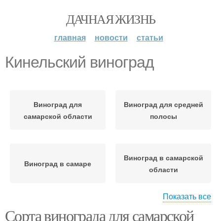
ДАЧНАЯ ЖИЗНЬ
главная
новости
статьи
Кинельский виноград
Виноград для
Виноград для средней
самарской области
полосы
Виноград в самарской
Виноград в самаре
области
Показать все
Сорта винограда для самарской
Виноград для
Виноград для вина