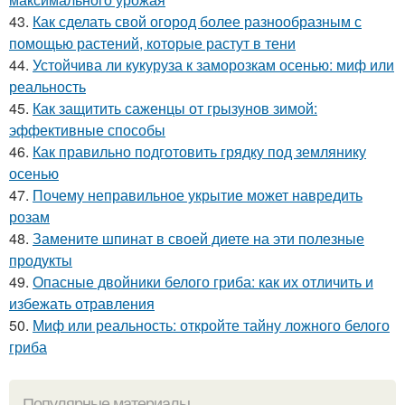
43.
Как сделать свой огород более разнообразным с
помощью растений, которые растут в тени
44.
Устойчива ли кукуруза к заморозкам осенью: миф или
реальность
45.
Как защитить саженцы от грызунов зимой:
эффективные способы
46.
Как правильно подготовить грядку под землянику
осенью
47.
Почему неправильное укрытие может навредить
розам
48.
Замените шпинат в своей диете на эти полезные
продукты
49.
Опасные двойники белого гриба: как их отличить и
избежать отравления
50.
Миф или реальность: откройте тайну ложного белого
гриба
Популярные материалы