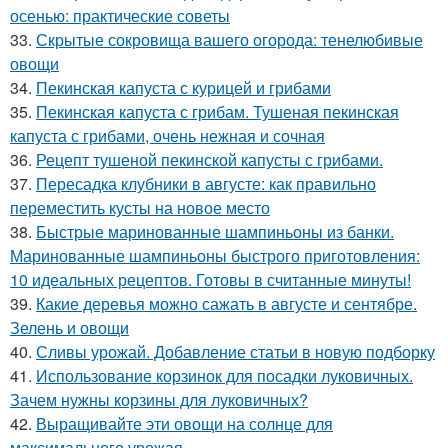
осенью: практические советы
33.
Скрытые сокровища вашего огорода: тенелюбивые
овощи
34.
Пекинская капуста с курицей и грибами
35.
Пекинская капуста с грибам. Тушеная пекинская
капуста с грибами, очень нежная и сочная
36.
Рецепт тушеной пекинской капусты с грибами.
37.
Пересадка клубники в августе: как правильно
переместить кусты на новое место
38.
Быстрые маринованные шампиньоны из банки.
Маринованные шампиньоны быстрого приготовления:
10 идеальных рецептов. Готовы в считанные минуты!
39.
Какие деревья можно сажать в августе и сентябре.
Зелень и овощи
40.
Сливы урожай. Добавление статьи в новую подборку
41.
Использование корзинок для посадки луковичных.
Зачем нужны корзины для луковичных?
42.
Выращивайте эти овощи на солнце для
максимального урожая