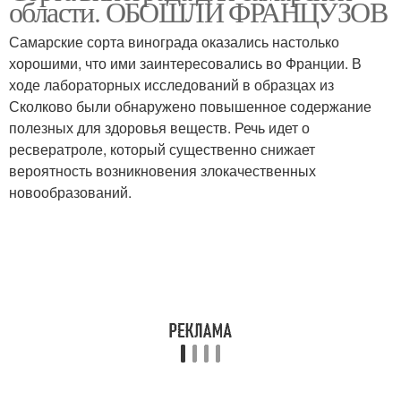
области. ОБОШЛИ ФРАНЦУЗОВ
виноделия
Самарские сорта винограда оказались настолько
хорошими, что ими заинтересовались во Франции. В
Виноград для среднего
ходе лабораторных исследований в образцах из
Необычный виноград
поволжья
Сколково были обнаружено повышенное содержание
полезных для здоровья веществ. Речь идет о
ресвератроле, который существенно снижает
вероятность возникновения злокачественных
Морозостойкий
новообразований.
виноград