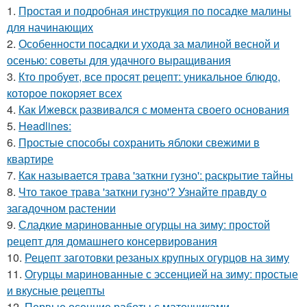
1.
Простая и подробная инструкция по посадке малины
для начинающих
2.
Особенности посадки и ухода за малиной весной и
осенью: советы для удачного выращивания
3.
Кто пробует, все просят рецепт: уникальное блюдо,
которое покоряет всех
4.
Как Ижевск развивался с момента своего основания
5.
Headlines:
6.
Простые способы сохранить яблоки свежими в
квартире
7.
Как называется трава 'заткни гузно': раскрытие тайны
8.
Что такое трава 'заткни гузно'? Узнайте правду о
загадочном растении
9.
Сладкие маринованные огурцы на зиму: простой
рецепт для домашнего консервирования
10.
Рецепт заготовки резаных крупных огурцов на зиму
11.
Огурцы маринованные с эссенцией на зиму: простые
и вкусные рецепты
12.
Первые осенние работы с маточниками