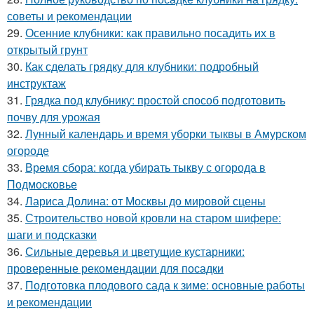
советы и рекомендации
29.
Осенние клубники: как правильно посадить их в
открытый грунт
30.
Как сделать грядку для клубники: подробный
инструктаж
31.
Грядка под клубнику: простой способ подготовить
почву для урожая
32.
Лунный календарь и время уборки тыквы в Амурском
огороде
33.
Время сбора: когда убирать тыкву с огорода в
Подмосковье
34.
Лариса Долина: от Москвы до мировой сцены
35.
Строительство новой кровли на старом шифере:
шаги и подсказки
36.
Сильные деревья и цветущие кустарники:
проверенные рекомендации для посадки
37.
Подготовка плодового сада к зиме: основные работы
и рекомендации