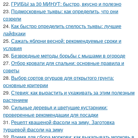
22.
ГРИБЫ за 30 МИНУТ: быстро, вкусно и полезно
23.
Подмосковные тыквы: как определить, что они
созрели
24.
Как быстро определить спелость тыквы: лучшие
лайфхаки
25.
Сажать яблони весной: рекомендуемые сроки и
условия
26.
Безвредные методы борьбы с мышами в огороде
27.
Отбор кровати для спальни: основные правила и
советы
28.
Выбор сортов огурцов для открытого грунта:
основные критерии
29.
Стевия: как вырастить и ухаживать за этим полезным
растением
30.
Сильные деревья и цветущие кустарники:
проверенные рекомендации для посадки
31.
Рецепт квашеной фасоли на зиму. Заготовка
туршевой фасоли на зиму
32.
Время для сбора моркови: как выкапывать морковь в