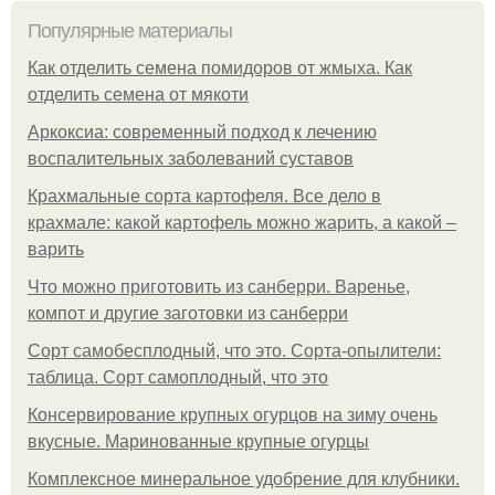
Популярные материалы
Как отделить семена помидоров от жмыха. Как
отделить семена от мякоти
Аркоксиа: современный подход к лечению
воспалительных заболеваний суставов
Крахмальные сорта картофеля. Все дело в
крахмале: какой картофель можно жарить, а какой –
варить
Что можно приготовить из санберри. Варенье,
компот и другие заготовки из санберри
Сорт самобесплодный, что это. Сорта-опылители:
таблица. Сорт самоплодный, что это
Консервирование крупных огурцов на зиму очень
вкусные. Маринованные крупные огурцы
Комплексное минеральное удобрение для клубники.