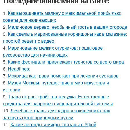
Последние обновления на сайте:
1.
Как выращивать малину с максимальной прибылью:
советы для начинающих
2.
Малиновое дерево: необычный гость в вашем огороде
3.
Как сделать маринованные корнишоны как в магазине:
простой рецепт с видео
4.
Маринование мелких огурчиков: пошаговое
руководство для начинающих
5.
Какие фестивали привлекают туристов со всего мира
6.
Headlines:
7.
Мокрица: как трава помогает при лечении суставов
8.
Музеи Москвы: путешествие в мир искусства и
истории
9.
Трава от расстройства желудка: Естественные
средства для здоровья пищеварительной системы
10.
Лечебные травы для здоровья кишечника: как
заткнуть гузно природным путем
11.
Какие легенды и мифы связаны с Уфой