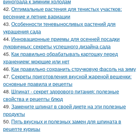
винограда к зимним холодам
42.
Оптимальные растения для тенистых участков:
весенние и летние вариации
43.
Особенности теневыносливых растений для
украшения сада
44.
Инновационные приемы для осенней посадки
луковичных: секреты успешного дизайна сада
45.
Как правильно обрабатывать картошку перед
хранением: моющие или нет
46.
Как правильно сохранить стручковую фасоль на зиму
47.
Секреты приготовления вкусной жареной вешенки:
основные правила и рецепты
48.
Шпинат - секрет здорового питания: полезные
свойства и рецепты блюд
49.
Замените шпинат в своей диете на эти полезные
продукты
50.
Пять вкусных и полезных замен для шпината в
рецепте курицы