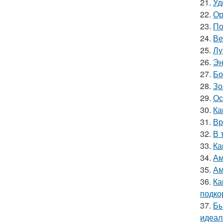
21.
Уд
22.
Ор
23.
По
24.
Ве
25.
Лу
26.
Эн
27.
Бо
28.
Зо
29.
Ос
30.
Ка
31.
Вр
32.
В 
33.
Ка
34.
Ам
35.
Ам
36.
Ка
подко
37.
Бы
идеал