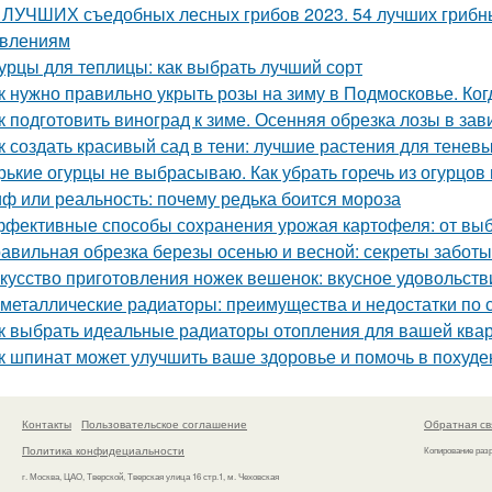
 ЛУЧШИХ съедобных лесных грибов 2023. 54 лучших грибны
влениям
урцы для теплицы: как выбрать лучший сорт
к нужно правильно укрыть розы на зиму в Подмосковье. Ког
к подготовить виноград к зиме. Осенняя обрезка лозы в за
к создать красивый сад в тени: лучшие растения для теневы
рькие огурцы не выбрасываю. Как убрать горечь из огурцов
ф или реальность: почему редька боится мороза
фективные способы сохранения урожая картофеля: от выб
авильная обрезка березы осенью и весной: секреты заботы
кусство приготовления ножек вешенок: вкусное удовольств
металлические радиаторы: преимущества и недостатки по
к выбрать идеальные радиаторы отопления для вашей ква
к шпинат может улучшить ваше здоровье и помочь в похуде
Контакты
Пользовательское соглашение
Обратная св
Политика конфидециальности
Копирование раз
г. Москва, ЦАО, Тверской, Тверская улица 16 стр.1, м. Чеховская