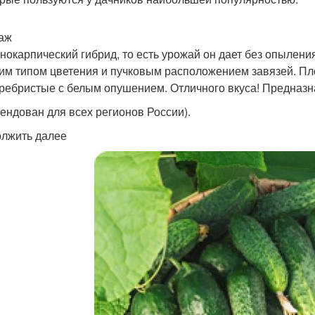
раж
нокарпический гибрид, то есть урожай он дает без опылен
им типом цветения и пучковым расположением завязей. Пло
ребристые с белым опушением. Отличного вкуса! Предназна
ендован для всех регионов России).
лжить далее