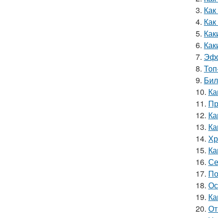
3.
Как
4.
Как
5.
Как
6.
Как
7.
Эфф
8.
Топ
9.
Бил
10.
Ка
11.
Пр
12.
Ка
13.
Ка
14.
Хр
15.
Ка
16.
Се
17.
По
18.
Ос
19.
Ка
20.
От