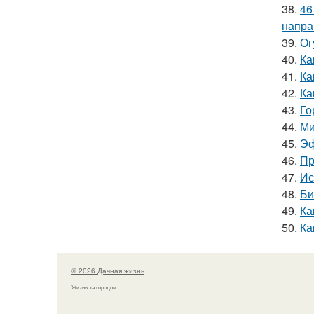
38.
46
напра
39.
Ог
40.
Ка
41.
Ка
42.
Ка
43.
Го
44.
Ми
45.
Эф
46.
Пр
47.
Ис
48.
Би
49.
Ка
50.
Ка
© 2026 Дачная жизнь
Жизнь за городом