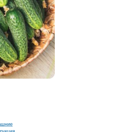
машние
трукция