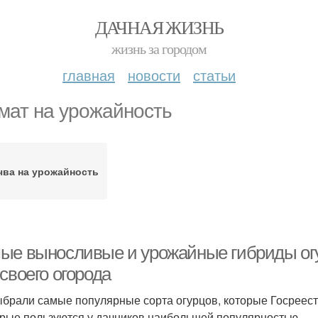
ДАЧНАЯ ЖИЗНЬ
жизнь за городом
главная
новости
статьи
мат на урожайность
чва на урожайность
ые выносливые и урожайные гибриды огу
своего огорода
брали самые популярные сорта огурцов, которые Госреес
орые пользуются у дачников наибольшей популярностью.