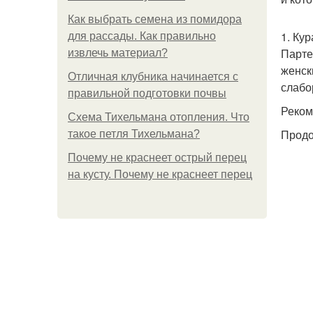
Как выбрать семена из помидора
1. Ку
для рассады. Как правильно
Парте
извлечь материал?
женск
Отличная клубника начинается с
слабо
правильной подготовки почвы
Реком
Схема Тихельмана отопления. Что
Продо
такое петля Тихельмана?
Почему не краснеет острый перец
на кусту. Почему не краснеет перец