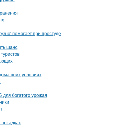
хранения
ях
узно' помогает при простуде
ить шанс
 туристов
нающих
 домашних условиях
а
 для богатого урожая
ники
нт
х посадках