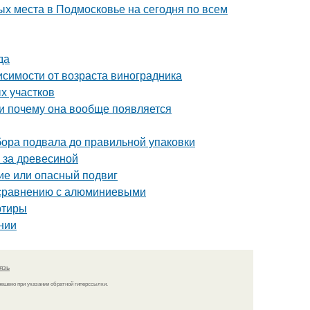
х места в Подмосковье на сегодня по всем
да
висимости от возраста виноградника
х участков
 и почему она вообще появляется
ора подвала до правильной упаковки
 за древесиной
ие или опасный подвиг
 сравнению с алюминиевыми
ртиры
нии
язь
решено при указании обратной гиперссылки.