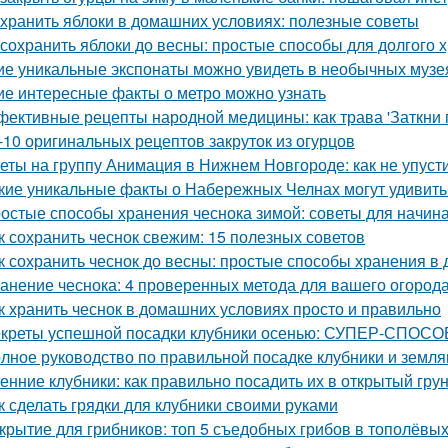
 хранить яблоки в домашних условиях: полезные советы
 сохранить яблоки до весны: простые способы для долгого 
ие уникальные экспонаты можно увидеть в необычных музе
ие интересные факты о метро можно узнать
ективные рецепты народной медицины: как трава 'Заткни г
-10 оригинальных рецептов закруток из огурцов
еты на группу Анимация в Нижнем Новгороде: как не упуст
кие уникальные факты о Набережных Челнах могут удивить
остые способы хранения чеснока зимой: советы для начи
к сохранить чеснок свежим: 15 полезных советов
к сохранить чеснок до весны: простые способы хранения в
анение чеснока: 4 проверенных метода для вашего огород
к хранить чеснок в домашних условиях просто и правильно
креты успешной посадки клубники осенью: СУПЕР-СПОСОБ
лное руководство по правильной посадке клубники и земля
енние клубники: как правильно посадить их в открытый гру
к сделать грядки для клубники своими руками
крытие для грибников: топ 5 съедобных грибов в тополёвы