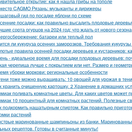
ивительное открытие: как я нашла грибы на тополе
кестр CAGMO Рязань: музыканты и дирижеры
шаговый гид по посадке яблони по схеме
сенние посадки: как правильно высадить плодовые деревь
чшие сорта огурцов на 2024 год: что ждать от нового сезона
ергосбережение: батареи или теплый пол
ится ли кукуруза осенних заморозков. Требования кукурузы
лотые правила осенней посадки деревьев и кустарников: ка
ень - идеальное время для посадки плодовых деревьев: поч
кая черепица лучше с покрытием или нет. Размер и геометр
емя уборки моркови: региональные особенности
тени тоже можно выращивать: 10 овощей для урожая в тен
к хранить очищенную картошку. 2 Хранение в домашних ус
миак поливать комнатные цветы. Для каких цветов может п
миак 10 процентный для комнатных растений. Полезные с
к подкормить нашатырным спиртом. Как правильно пригото
рмки растений
стрые маринованные шампиньоны из банки. Маринованные
ьных рецептов. Готовы в считанные минуты!