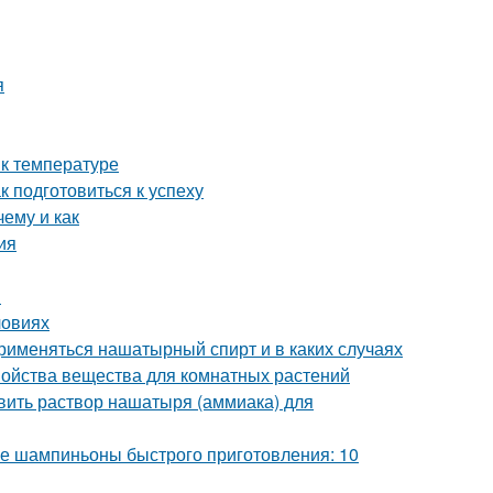
я
 к температуре
к подготовиться к успеху
ему и как
ия
и
ловиях
рименяться нашатырный спирт и в каких случаях
войства вещества для комнатных растений
вить раствор нашатыря (аммиака) для
 шампиньоны быстрого приготовления: 10