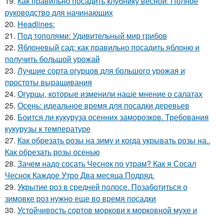
19.
Как правильно посадить клубнику весной: Полное
руководство для начинающих
20.
Headlines:
21.
Под тополями: Удивительный мир грибов
22.
Яблоневый сад: как правильно посадить яблоню и
получить большой урожай
23.
Лучшие сорта огурцов для большого урожая и
простоты выращивания
24.
Огурцы, которые изменили наше мнение о салатах
25.
Осень: идеальное время для посадки деревьев
26.
Боится ли кукуруза осенних заморозков. Требования
кукурузы к температуре
27.
Как обрезать розы на зиму и когда укрывать розы на..
Как обрезать розы осенью
28.
Зачем надо сосать Чеснок по утрам? Как я Сосал
Чеснок Каждое Утро Два месяца Подряд.
29.
Укрытие роз в средней полосе. Позаботиться о
зимовке роз нужно еще во время посадки
30.
Устойчивость сортов моркови к морковной мухе и