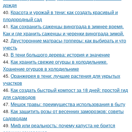
дождя
40.
Красота и урожай в тени: как создать красивый и
плодородный сад
41.
Как сохранить саженцы винограда в зимнее время.
Как и где хранить саженцы и черенки винограда зимой.
42.
Двусторонние матрасы-топперы: как выбирать и что
учесть
43.
В тени большого дерева: история и значение
44.
Как хранить свежие огурцы в холодильнике.
Хранение огурцов в холодильнике
45.
Оранжерея в тени: лучшие растения для укрытых
участков
46.
Как создать быстрый компост за 18 дней: простой гид
для садоводов
47.
Мешок травы: преимущества использования в быту
48.
Как защитить розы от весенних заморозков: советы
садоводам
49.
Миф или реальность: почему капуста не боится