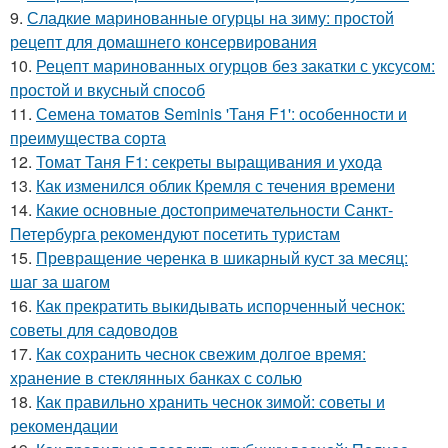
9.
Сладкие маринованные огурцы на зиму: простой
рецепт для домашнего консервирования
10.
Рецепт маринованных огурцов без закатки с уксусом:
простой и вкусный способ
11.
Семена томатов Seminis 'Таня F1': особенности и
преимущества сорта
12.
Томат Таня F1: секреты выращивания и ухода
13.
Как изменился облик Кремля с течения времени
14.
Какие основные достопримечательности Санкт-
Петербурга рекомендуют посетить туристам
15.
Превращение черенка в шикарный куст за месяц:
шаг за шагом
16.
Как прекратить выкидывать испорченный чеснок:
советы для садоводов
17.
Как сохранить чеснок свежим долгое время:
хранение в стеклянных банках с солью
18.
Как правильно хранить чеснок зимой: советы и
рекомендации