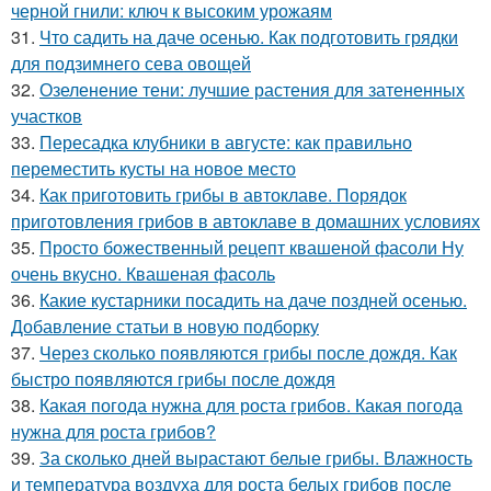
черной гнили: ключ к высоким урожаям
31.
Что садить на даче осенью. Как подготовить грядки
для подзимнего сева овощей
32.
Озеленение тени: лучшие растения для затененных
участков
33.
Пересадка клубники в августе: как правильно
переместить кусты на новое место
34.
Как приготовить грибы в автоклаве. Порядок
приготовления грибов в автоклаве в домашних условиях
35.
Просто божественный рецепт квашеной фасоли Ну
очень вкусно. Квашеная фасоль
36.
Какие кустарники посадить на даче поздней осенью.
Добавление статьи в новую подборку
37.
Через сколько появляются грибы после дождя. Как
быстро появляются грибы после дождя
38.
Какая погода нужна для роста грибов. Какая погода
нужна для роста грибов?
39.
За сколько дней вырастают белые грибы. Влажность
и температура воздуха для роста белых грибов после