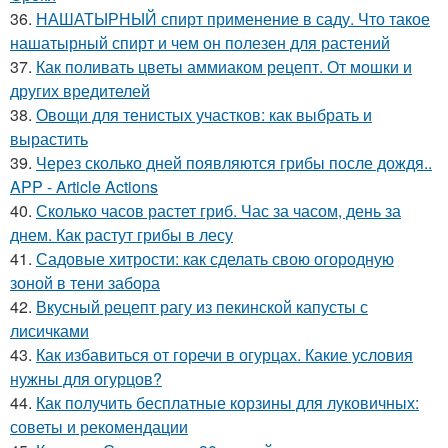
36.
НАШАТЫРНЫЙ спирт применение в саду. Что такое
нашатырный спирт и чем он полезен для растений
37.
Как поливать цветы аммиаком рецепт. От мошки и
других вредителей
38.
Овощи для тенистых участков: как выбрать и
вырастить
39.
Через сколько дней появляются грибы после дождя..
APP - Article Actions
40.
Сколько часов растет гриб. Час за часом, день за
днем. Как растут грибы в лесу
41.
Садовые хитрости: как сделать свою огородную
зоной в тени забора
42.
Вкусный рецепт рагу из пекинской капусты с
лисичками
43.
Как избавиться от горечи в огурцах. Какие условия
нужны для огурцов?
44.
Как получить бесплатные корзины для луковичных:
советы и рекомендации