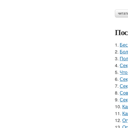
читат
Пос
1.
Бес
2.
Бол
3.
Пол
4.
Сек
5.
Что
6.
Сек
7.
Сек
8.
Сов
9.
Сек
10.
Ка
11.
Ка
12.
Ог
13.
Ог