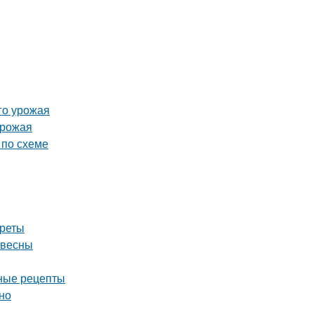
го урожая
урожая
 по схеме
креты
 весны
дные рецепты
но