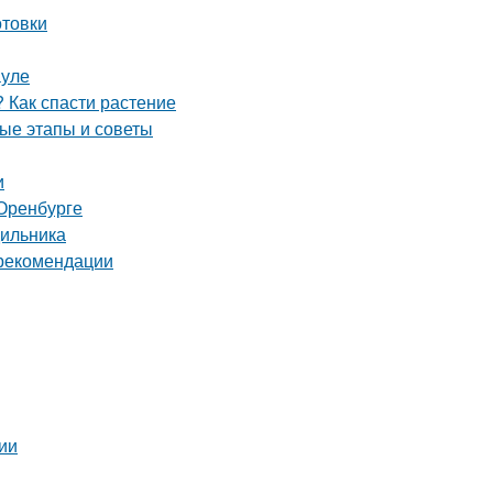
отовки
ауле
 Как спасти растение
ые этапы и советы
и
Оренбурге
дильника
 рекомендации
ии