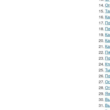
14.
Ог
15.
Та
16.
Ка
17.
По
18.
Пе
19.
Ка
20.
Ка
21.
Ка
22.
Пя
23.
По
24.
Кт
25.
Ты
26.
По
27.
Ос
28.
От
29.
Ян
30.
Вы
31.
Вы