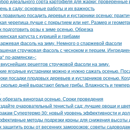
бор идеального сорта картофеля для жарки: проверенные 
ень в саду: основные работы и их важность
к правильно посадить деревья и кустарники осенью: практи
кая черепица лучше с покрытием или нет. Размер и геометр
к подготовить розы к зиме осенью. Обрезка
кинская капуста с курицей и грибами
аржевая фасоль на зиму. Немного о спаржевой фасоли
ашеная стручковая фасоль с чесноком и перцем. Ингреди
а" по-армянски»:
 вкуснейших рецептов стручковой фасоли на зиму.
кие ягодные кустарники можно и нужно сажать осенью. Пос
оки посадки плодовых деревьев и кустарников осенью. Ког
 сколько дней вырастают белые грибы. Влажность и темпер
я
к обрезать виноград осенью. Сроки проведения
здайте очаровательный тенистый сад: лучшие овощи и цве
ракам Супертермо 30: новый уровень эффективности и дол
фективные методы подрезки кроны для снижения высоты 
к защитить розы от весенних заморозков: советы садовода