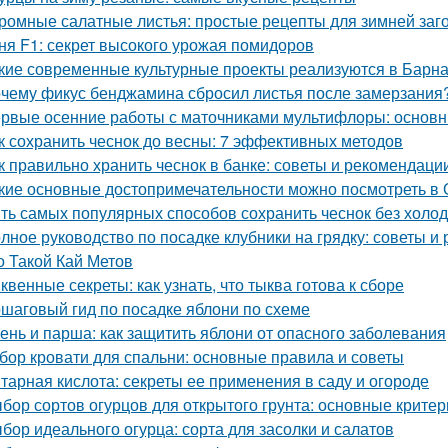
ромные салатные листья: простые рецепты для зимней заг
ня F1: секрет высокого урожая помидоров
кие современные культурные проекты реализуются в Барн
чему фикус бенджамина сбросил листья после замерзания?
рвые осенние работы с маточниками мультифлоры: основн
к сохранить чеснок до весны: 7 эффективных методов
к правильно хранить чеснок в банке: советы и рекомендаци
кие основные достопримечательности можно посмотреть в 
ть самых популярных способов сохранить чеснок без холо
лное руководство по посадке клубники на грядку: советы и
о Такой Кай Метов
квенные секреты: как узнать, что тыква готова к сборе
шаговый гид по посадке яблони по схеме
ень и парша: как защитить яблони от опасного заболевания
бор кровати для спальни: основные правила и советы
тарная кислота: секреты ее применения в саду и огороде
бор сортов огурцов для открытого грунта: основные критер
бор идеального огурца: сорта для засолки и салатов