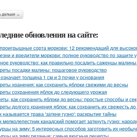
ь дальше →
ледние обновления на сайте:
проигрышные сорта моркови: 12 рекомендаций для высоко
езни и вредители моркови: полное руководство по защите 
ное руководство: как правильно посадить саженцы малины
реты посадки малины: пошаговое руководство
 означает толщина 1 см и 3 почки у основания
реты хранения: как сохранить яблоки свежими до весны
реты сохранения яблок до следующего урожая
еты, как сохранить яблоки до весны: простые способы и се
реты долгого хранения яблок: как сохранить их свежесть до
к называется трава 'заткни гузно': раскрытие тайны
к мелколепестник канадский помогает заткнуть гузно: наро
урцы на зиму: 5 интересных способов заготовить их необыч
урцы на зиму резаные: самые вкусные рецепты