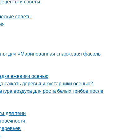
рецепты и советы
ческие советы
ия
енты для «Маринованная спаржевая фасоль
адка ежевики осенью
да сажать деревья и кустарники осенью?
атура воздуха для роста белых грибов после
ты для тени
говечности
деревьев
м