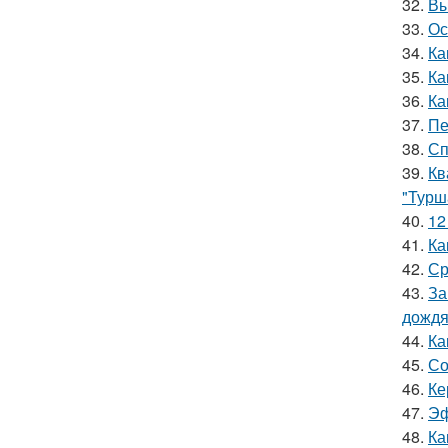
32.
Вы
33.
Ос
34.
Ка
35.
Ка
36.
Ка
37.
Пе
38.
Сп
39.
Кв
"Турш
40.
12
41.
Ка
42.
Ср
43.
За
дожд
44.
Ка
45.
Со
46.
Ке
47.
Эф
48.
Ка