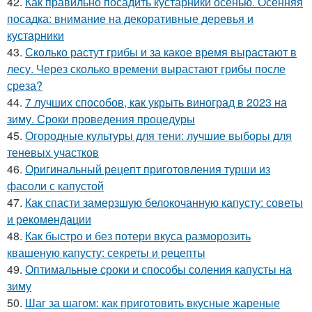
42.
Как правильно посадить кустарники осенью. Осенняя
посадка: внимание на декоративные деревья и
кустарники
43.
Сколько растут грибы и за какое время вырастают в
лесу. Через сколько времени вырастают грибы после
среза?
44.
7 лучших способов, как укрыть виноград в 2023 на
зиму. Сроки проведения процедуры
45.
Огородные культуры для тени: лучшие выборы для
теневых участков
46.
Оригинальный рецепт приготовления турши из
фасоли с капустой
47.
Как спасти замерзшую белокочанную капусту: советы
и рекомендации
48.
Как быстро и без потери вкуса разморозить
квашеную капусту: секреты и рецепты
49.
Оптимальные сроки и способы соления капусты на
зиму
50.
Шаг за шагом: как приготовить вкусные жареные