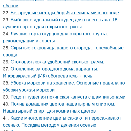
яблони
32.
Безвредные методы борьбы с мышами в огороде
33.
Выберите идеальный огурец для своего сада: 15
лучших сортов для открытого грунта
34.
Лучшие сорта огурцов для открытого грунта:
рекомендации и советы
35.
Скрытые сокровища вашего огорода: тенелюбивые
овощи
36.
Столовая ложка удобрений сколько грамм.
37.
Отопление загородного дома варианты.
Инфракрасный (ИК) обогреватель + печь
38.
Уборка моркови на хранение. Основные правила по
уборки урожая моркови
39.
Рецепт тушеная пекинская капуста с шампиньонами.
40.
Полив домашних цветов нашатырным спиртом.
Нашатырный спирт для комнатных цветов
41.
Какие многолетние цветы сажают и пересаживают
осенью. Посадка методом деления осенью