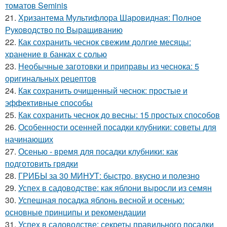
томатов Seminis
21.
Хризантема Мультифлора Шаровидная: Полное
Руководство по Выращиванию
22.
Как сохранить чеснок свежим долгие месяцы:
хранение в банках с солью
23.
Необычные заготовки и приправы из чеснока: 5
оригинальных рецептов
24.
Как сохранить очищенный чеснок: простые и
эффективные способы
25.
Как сохранить чеснок до весны: 15 простых способов
26.
Особенности осенней посадки клубники: советы для
начинающих
27.
Осенью - время для посадки клубники: как
подготовить грядки
28.
ГРИБЫ за 30 МИНУТ: быстро, вкусно и полезно
29.
Успех в садоводстве: как яблони выросли из семян
30.
Успешная посадка яблонь весной и осенью:
основные принципы и рекомендации
31.
Успех в садоводстве: секреты правильного посадки