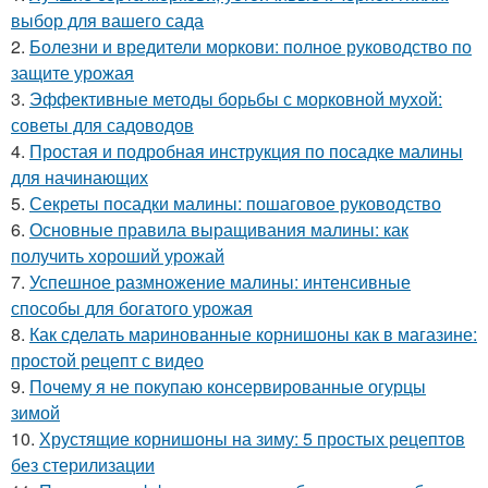
выбор для вашего сада
2.
Болезни и вредители моркови: полное руководство по
защите урожая
3.
Эффективные методы борьбы с морковной мухой:
советы для садоводов
4.
Простая и подробная инструкция по посадке малины
для начинающих
5.
Секреты посадки малины: пошаговое руководство
6.
Основные правила выращивания малины: как
получить хороший урожай
7.
Успешное размножение малины: интенсивные
способы для богатого урожая
8.
Как сделать маринованные корнишоны как в магазине:
простой рецепт с видео
9.
Почему я не покупаю консервированные огурцы
зимой
10.
Хрустящие корнишоны на зиму: 5 простых рецептов
без стерилизации