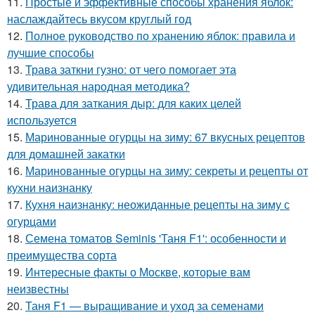
11.
Простые и эффективные способы хранения яблок:
наслаждайтесь вкусом круглый год
12.
Полное руководство по хранению яблок: правила и
лучшие способы
13.
Трава заткни гузно: от чего помогает эта
удивительная народная методика?
14.
Трава для заткания дыр: для каких целей
используется
15.
Маринованные огурцы на зиму: 67 вкусных рецептов
для домашней закатки
16.
Маринованные огурцы на зиму: секреты и рецепты от
кухни наизнанку
17.
Кухня наизнанку: неожиданные рецепты на зиму с
огурцами
18.
Семена томатов Seminis 'Таня F1': особенности и
преимущества сорта
19.
Интересные факты о Москве, которые вам
неизвестны
20.
Таня F1 — выращивание и уход за семенами