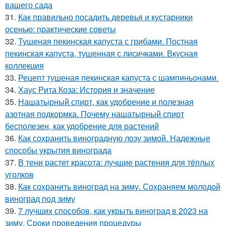
вашего сада
31.
Как правильно посадить деревья и кустарники
осенью: практические советы
32.
Тушеная пекинская капуста с грибами. Постная
пекинская капуста, тушенная с лисичками. Вкусная
коллекция
33.
Рецепт тушеная пекинская капуста с шампиньонами.
34.
Хаус Рита Коза: История и значение
35.
Нашатырный спирт, как удобрение и полезная
азотная подкормка. Почему нашатырный спирт
бесполезен, как удобрение для растений
36.
Как сохранить виноградную лозу зимой. Надежные
способы укрытия винограда
37.
В тени растет красота: лучшие растения для тёплых
уголков
38.
Как сохранить виноград на зиму. Сохраняем молодой
виноград под зиму
39.
7 лучших способов, как укрыть виноград в 2023 на
зиму. Сроки проведения процедуры