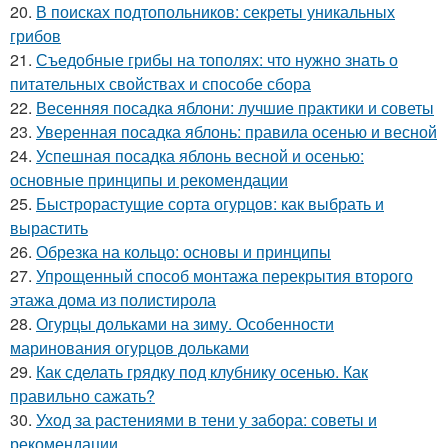
20.
В поисках подтопольников: секреты уникальных
грибов
21.
Съедобные грибы на тополях: что нужно знать о
питательных свойствах и способе сбора
22.
Весенняя посадка яблони: лучшие практики и советы
23.
Уверенная посадка яблонь: правила осенью и весной
24.
Успешная посадка яблонь весной и осенью:
основные принципы и рекомендации
25.
Быстрорастущие сорта огурцов: как выбрать и
вырастить
26.
Обрезка на кольцо: основы и принципы
27.
Упрощенный способ монтажа перекрытия второго
этажа дома из полистирола
28.
Огурцы дольками на зиму. Особенности
маринования огурцов дольками
29.
Как сделать грядку под клубнику осенью. Как
правильно сажать?
30.
Уход за растениями в тени у забора: советы и
рекомендации