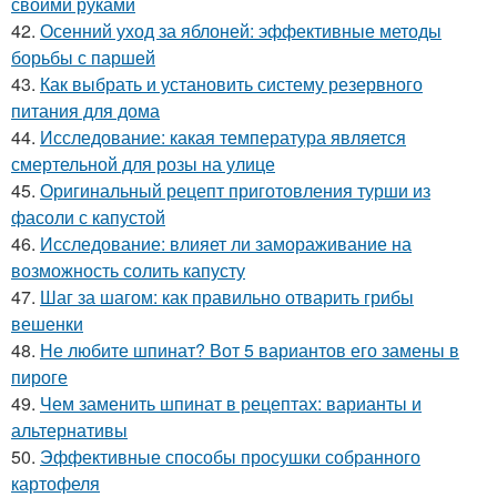
своими руками
42.
Осенний уход за яблоней: эффективные методы
борьбы с паршей
43.
Как выбрать и установить систему резервного
питания для дома
44.
Исследование: какая температура является
смертельной для розы на улице
45.
Оригинальный рецепт приготовления турши из
фасоли с капустой
46.
Исследование: влияет ли замораживание на
возможность солить капусту
47.
Шаг за шагом: как правильно отварить грибы
вешенки
48.
Не любите шпинат? Вот 5 вариантов его замены в
пироге
49.
Чем заменить шпинат в рецептах: варианты и
альтернативы
50.
Эффективные способы просушки собранного
картофеля