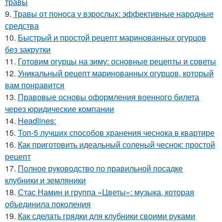
травы
9.
Травы от поноса у взрослых: эффективные народные
средства
10.
Быстрый и простой рецепт маринованных огурцов
без закрутки
11.
Готовим огурцы на зиму: основные рецепты и советы
12.
Уникальный рецепт маринованных огурцов, который
вам понравится
13.
Правовые основы оформления военного билета
через юридические компании
14.
Headlines:
15.
Топ-5 лучших способов хранения чеснока в квартире
16.
Как приготовить идеальный соленый чеснок: простой
рецепт
17.
Полное руководство по правильной посадке
клубники и земляники
18.
Стас Намин и группа «Цветы»: музыка, которая
объединила поколения
19.
Как сделать грядки для клубники своими руками