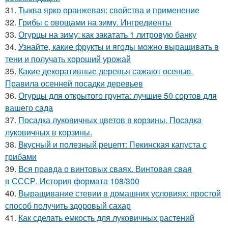
31.
Тыква ярко оранжевая: свойства и применение
32.
Грибы с овощами на зиму. Ингредиенты
33.
Огурцы на зиму: как закатать 1 литровую банку
34.
Узнайте, какие фрукты и ягоды можно выращивать в
тени и получать хороший урожай
35.
Какие декоративные деревья сажают осенью.
Правила осенней посадки деревьев
36.
Огурцы для открытого грунта: лучшие 50 сортов для
вашего сада
37.
Посадка луковичных цветов в корзины. Посадка
луковичных в корзины.
38.
Вкусный и полезный рецепт: Пекинская капуста с
грибами
39.
Вся правда о винтовых сваях. Винтовая свая
в СССР. История формата 108/300
40.
Выращивание стевии в домашних условиях: простой
способ получить здоровый сахар
41.
Как сделать емкость для луковичных растений