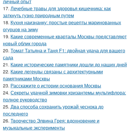
личный опыт
17.
Лечебные травы для здоровья кишечника: как
заткнуть гузно природным путем
18.
Кухня наизнанку: простые рецепты маринованных
огурцов на зиму
19.
Какие современные кварталы Москвы представляют
новый облик города
20.
Томат Татьяна и Таня F1: двойная удача для вашего
сада
21.
Какие исторические памятники дошли до наших дней
22.
Какие легенды связаны с архитектурными
памятниками Москвы
23.
Расскажите о истории основания Москвы
24.
Секреты удачной зимовки хризантемы мультифлора:
полное руководство
25.
Два способа сохранить урожай чеснока до
последнего
26.
Творчество Элвина Грея: вдохновение и
музыкальные эксперименты