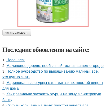
читать дальше →
Последние обновления на сайте:
1.
Headlines:
2.
Малиновое дерево: необычный гость в вашем огороде
3.
Полное руководство по выращиванию малины: всё,
что нужно знать
4.
Маринованные огурцы как в магазине: простой рецепт
для дома
5.
Как правильно засолить огурцы на зиму в 1-литровую
банку
6.
Огурцы кольцами на зиму: простой рецепт для