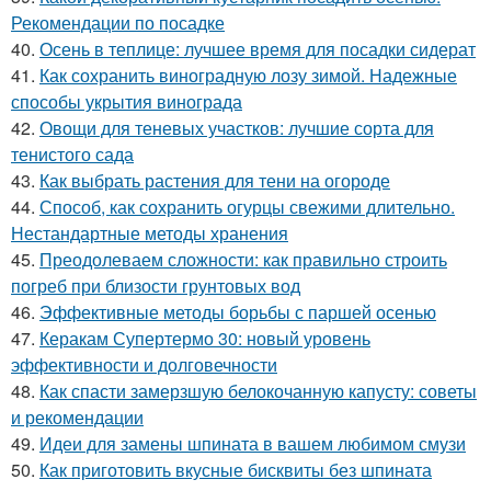
Рекомендации по посадке
40.
Осень в теплице: лучшее время для посадки сидерат
41.
Как сохранить виноградную лозу зимой. Надежные
способы укрытия винограда
42.
Овощи для теневых участков: лучшие сорта для
тенистого сада
43.
Как выбрать растения для тени на огороде
44.
Способ, как сохранить огурцы свежими длительно.
Нестандартные методы хранения
45.
Преодолеваем сложности: как правильно строить
погреб при близости грунтовых вод
46.
Эффективные методы борьбы с паршей осенью
47.
Керакам Супертермо 30: новый уровень
эффективности и долговечности
48.
Как спасти замерзшую белокочанную капусту: советы
и рекомендации
49.
Идеи для замены шпината в вашем любимом смузи
50.
Как приготовить вкусные бисквиты без шпината