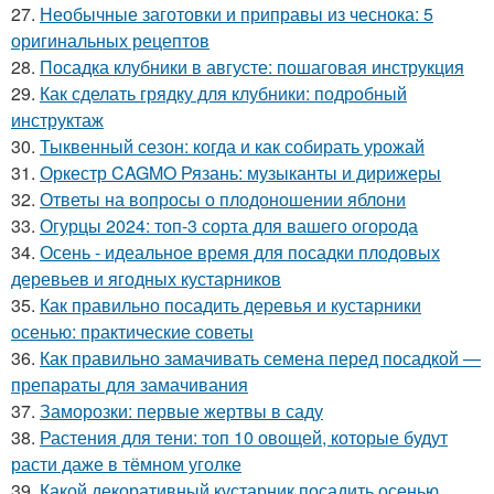
27.
Необычные заготовки и приправы из чеснока: 5
оригинальных рецептов
28.
Посадка клубники в августе: пошаговая инструкция
29.
Как сделать грядку для клубники: подробный
инструктаж
30.
Тыквенный сезон: когда и как собирать урожай
31.
Оркестр CAGMO Рязань: музыканты и дирижеры
32.
Ответы на вопросы о плодоношении яблони
33.
Огурцы 2024: топ-3 сорта для вашего огорода
34.
Осень - идеальное время для посадки плодовых
деревьев и ягодных кустарников
35.
Как правильно посадить деревья и кустарники
осенью: практические советы
36.
Как правильно замачивать семена перед посадкой —
препараты для замачивания
37.
Заморозки: первые жертвы в саду
38.
Растения для тени: топ 10 овощей, которые будут
расти даже в тёмном уголке
39.
Какой декоративный кустарник посадить осенью.