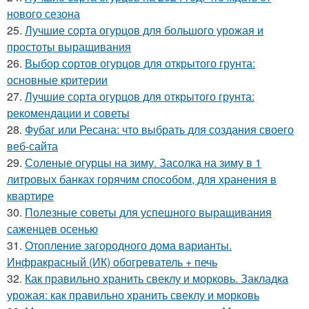
нового сезона
25.
Лучшие сорта огурцов для большого урожая и
простоты выращивания
26.
Выбор сортов огурцов для открытого грунта:
основные критерии
27.
Лучшие сорта огурцов для открытого грунта:
рекомендации и советы
28.
Фубаг или Ресана: что выбрать для создания своего
веб-сайта
29.
Соленые огурцы на зиму. Засолка на зиму в 1
литровых банках горячим способом, для хранения в
квартире
30.
Полезные советы для успешного выращивания
саженцев осенью
31.
Отопление загородного дома варианты.
Инфракрасный (ИК) обогреватель + печь
32.
Как правильно хранить свеклу и морковь. Закладка
урожая: как правильно хранить свеклу и морковь