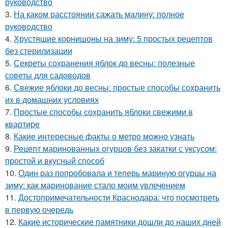
руководство
3.
На каком расстоянии сажать малину: полное
руководство
4.
Хрустящие корнишоны на зиму: 5 простых рецептов
без стерилизации
5.
Секреты сохранения яблок до весны: полезные
советы для садоводов
6.
Свежие яблоки до весны: простые способы сохранить
их в домашних условиях
7.
Простые способы сохранить яблоки свежими в
квартире
8.
Какие интересные факты о метро можно узнать
9.
Рецепт маринованных огурцов без закатки с уксусом:
простой и вкусный способ
10.
Один раз попробовала и теперь мариную огурцы на
зиму: как маринование стало моим увлечением
11.
Достопримечательности Краснодара: что посмотреть
в первую очередь
12.
Какие исторические памятники дошли до наших дней