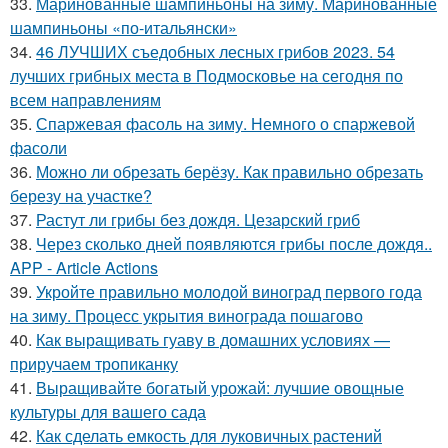
33.
Маринованные шампиньоны на зиму. Маринованные
шампиньоны «по-итальянски»
34.
46 ЛУЧШИХ съедобных лесных грибов 2023. 54
лучших грибных места в Подмосковье на сегодня по
всем направлениям
35.
Спаржевая фасоль на зиму. Немного о спаржевой
фасоли
36.
Можно ли обрезать берёзу. Как правильно обрезать
березу на участке?
37.
Растут ли грибы без дождя. Цезарский гриб
38.
Через сколько дней появляются грибы после дождя..
APP - Article Actions
39.
Укройте правильно молодой виноград первого года
на зиму. Процесс укрытия винограда пошагово
40.
Как выращивать гуаву в домашних условиях —
приручаем тропиканку
41.
Выращивайте богатый урожай: лучшие овощные
культуры для вашего сада
42.
Как сделать емкость для луковичных растений