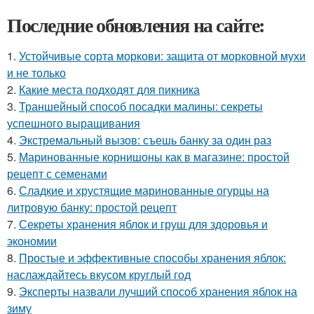
Последние обновления на сайте:
1.
Устойчивые сорта моркови: защита от морковной мухи
и не только
2.
Какие места подходят для пикника
3.
Траншейный способ посадки малины: секреты
успешного выращивания
4.
Экстремальный вызов: съешь банку за один раз
5.
Маринованные корнишоны как в магазине: простой
рецепт с семенами
6.
Сладкие и хрустящие маринованные огурцы на
литровую банку: простой рецепт
7.
Секреты хранения яблок и груш для здоровья и
экономии
8.
Простые и эффективные способы хранения яблок:
наслаждайтесь вкусом круглый год
9.
Эксперты назвали лучший способ хранения яблок на
зиму