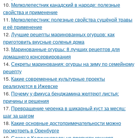
10.
Мелколепестник канадский в народе: полезные
свойства и применение
11.
Мелколепестник: полезные свойства сушёной травы
и её применение
12.
Лучшие рецепты маринованных огурцов: как
приготовить вкусные соленья дома
13.
Маринованные огурцы: 8 лучших рецептов для
домашнего консервирования
14.
Секреты маринования: огурцы на зиму по семейному
рецепту
15.
Какие современные культурные проекты
реализуются в Ижевске
16.
Почему у фикуса бенджамина желтеют листья:
причины и решения
17.
Превращение черенка в шикарный куст за месяц:
шаг за шагом
18.
Какие основные достопримечательности можно
посмотреть в Оренбурге
19.
Слава в Калининграде: не пропусти концерт