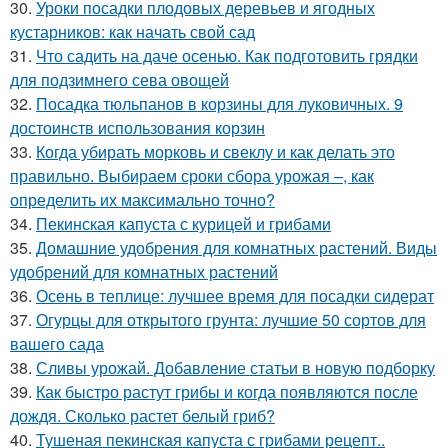
30.
Уроки посадки плодовых деревьев и ягодных
кустарников: как начать свой сад
31.
Что садить на даче осенью. Как подготовить грядки
для подзимнего сева овощей
32.
Посадка тюльпанов в корзины для луковичных. 9
достоинств использования корзин
33.
Когда убирать морковь и свеклу и как делать это
правильно. Выбираем сроки сбора урожая –, как
определить их максимально точно?
34.
Пекинская капуста с курицей и грибами
35.
Домашние удобрения для комнатных растений. Виды
удобрений для комнатных растений
36.
Осень в теплице: лучшее время для посадки сидерат
37.
Огурцы для открытого грунта: лучшие 50 сортов для
вашего сада
38.
Сливы урожай. Добавление статьи в новую подборку
39.
Как быстро растут грибы и когда появляются после
дождя. Сколько растет белый гриб?
40.
Тушеная пекинская капуста с грибами рецепт..