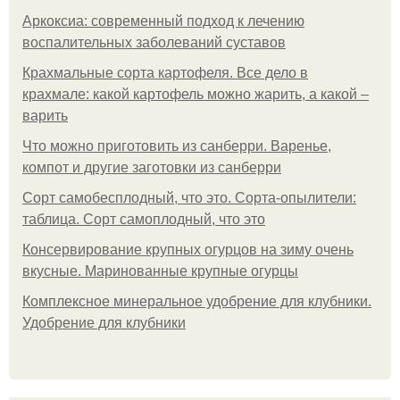
Аркоксиа: современный подход к лечению
воспалительных заболеваний суставов
Крахмальные сорта картофеля. Все дело в
крахмале: какой картофель можно жарить, а какой –
варить
Что можно приготовить из санберри. Варенье,
компот и другие заготовки из санберри
Сорт самобесплодный, что это. Сорта-опылители:
таблица. Сорт самоплодный, что это
Консервирование крупных огурцов на зиму очень
вкусные. Маринованные крупные огурцы
Комплексное минеральное удобрение для клубники.
Удобрение для клубники