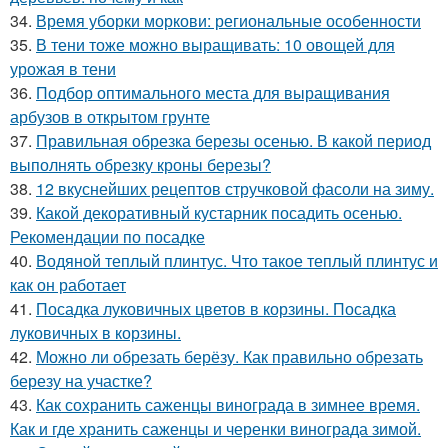
34.
Время уборки моркови: региональные особенности
35.
В тени тоже можно выращивать: 10 овощей для
урожая в тени
36.
Подбор оптимального места для выращивания
арбузов в открытом грунте
37.
Правильная обрезка березы осенью. В какой период
выполнять обрезку кроны березы?
38.
12 вкуснейших рецептов стручковой фасоли на зиму.
39.
Какой декоративный кустарник посадить осенью.
Рекомендации по посадке
40.
Водяной теплый плинтус. Что такое теплый плинтус и
как он работает
41.
Посадка луковичных цветов в корзины. Посадка
луковичных в корзины.
42.
Можно ли обрезать берёзу. Как правильно обрезать
березу на участке?
43.
Как сохранить саженцы винограда в зимнее время.
Как и где хранить саженцы и черенки винограда зимой.