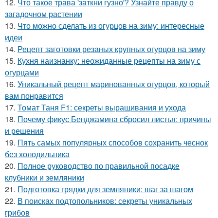
12.
Что такое трава 'заткни гузно'? Узнайте правду о
загадочном растении
13.
Что можно сделать из огурцов на зиму: интересные
идеи
14.
Рецепт заготовки резаных крупных огурцов на зиму
15.
Кухня наизнанку: неожиданные рецепты на зиму с
огурцами
16.
Уникальный рецепт маринованных огурцов, который
вам понравится
17.
Томат Таня F1: секреты выращивания и ухода
18.
Почему фикус Бенджамина сбросил листья: причины
и решения
19.
Пять самых популярных способов сохранить чеснок
без холодильника
20.
Полное руководство по правильной посадке
клубники и земляники
21.
Подготовка грядки для земляники: шаг за шагом
22.
В поисках подтопольников: секреты уникальных
грибов