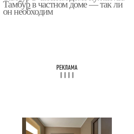
Тамбур в частном доме — так ли
интерьере
он необходим