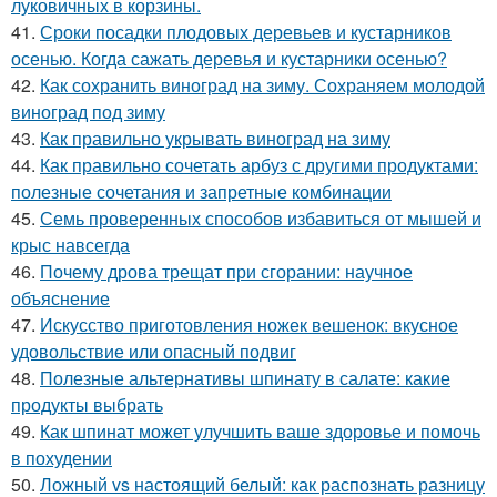
луковичных в корзины.
41.
Сроки посадки плодовых деревьев и кустарников
осенью. Когда сажать деревья и кустарники осенью?
42.
Как сохранить виноград на зиму. Сохраняем молодой
виноград под зиму
43.
Как правильно укрывать виноград на зиму
44.
Как правильно сочетать арбуз с другими продуктами:
полезные сочетания и запретные комбинации
45.
Семь проверенных способов избавиться от мышей и
крыс навсегда
46.
Почему дрова трещат при сгорании: научное
объяснение
47.
Искусство приготовления ножек вешенок: вкусное
удовольствие или опасный подвиг
48.
Полезные альтернативы шпинату в салате: какие
продукты выбрать
49.
Как шпинат может улучшить ваше здоровье и помочь
в похудении
50.
Ложный vs настоящий белый: как распознать разницу