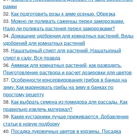
рамки
32.
Как подготовить розы к зиме осенью. Обрезка
33.
Можно ли поливать саженцы перед заморозками.
Надо ли поливать растения перед заморозками?
34.
Домашние удобрения для комнатных растений. Виды
удобрений для комнатных растений
35.
Нашатырный спирт для растений. Нашатырный
спирт в саду. Вся правда
36.
Аммиак для комнатных растений, как разводить.
Приготовление раствора и расчет дозировки для цветов
37.
Особенности консервирования грибов в банках на
зиму. Как мариновать грибы на зиму в банках по
простому рецепту
38.
Как выбрать семена из помидора для рассады. Как
правильно извлечь материал?
39.
Какие кустарники лучше приживаются. Добавление
статьи в новую подборку
40.
Посадка луковичных цветов в корзины. Посадка