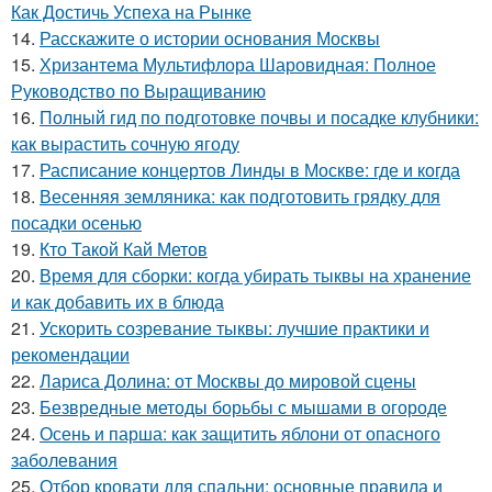
Как Достичь Успеха на Рынке
14.
Расскажите о истории основания Москвы
15.
Хризантема Мультифлора Шаровидная: Полное
Руководство по Выращиванию
16.
Полный гид по подготовке почвы и посадке клубники:
как вырастить сочную ягоду
17.
Расписание концертов Линды в Москве: где и когда
18.
Весенняя земляника: как подготовить грядку для
посадки осенью
19.
Кто Такой Кай Метов
20.
Время для сборки: когда убирать тыквы на хранение
и как добавить их в блюда
21.
Ускорить созревание тыквы: лучшие практики и
рекомендации
22.
Лариса Долина: от Москвы до мировой сцены
23.
Безвредные методы борьбы с мышами в огороде
24.
Осень и парша: как защитить яблони от опасного
заболевания
25.
Отбор кровати для спальни: основные правила и