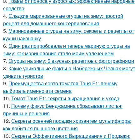
3.
Травы от поноса у взрослых: эффективные народные
средства
4.
Сладкие маринованные огурцы на зиму: простой
рецепт для домашнего консервирования
5.
Маринованные огурцы на зиму: секреты и рецепты от
кухни наизнанку
6.
Один раз попробовала и теперь мариную огурцы на
зиму: как маринование стало моим увлечением
7.
Огурцы на зиму: 5 вкусных рецептов с фотографиями
8.
Какие уникальные факты о Набережных Челнах могут
удивить туристов
9.
Преимущества сорта томатов Таня F1: почему
выбирать именно эти семена
10.
Томат Таня F1: секреты выращивания и ухода
11.
Почему фикус Бенджамина сбрасывает листья:
причины и решения
12.
Секреты осенней посадки хризантем мультифлора:
как добиться пышного цветения
13.
Секреты Эффективного Выращивания и Продажи: