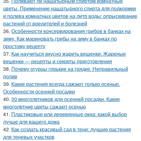
35.
Поливают ли нашатырным спиртом комнатные
цветы. Применение нашатырного спирта для подкормки
и полива комнатных цветов на литр воды: опрыскивание
растений от вредителей и болезней
36.
Особенности консервирования грибов в банках на
зиму. Как мариновать грибы на зиму в банках по
простому рецепту
37.
Как научиться вкусно жарить вешенки. Жареные
вешенки — рецепты и секреты приготовления
38.
Почему огурцы горькие на грядке. Неправильный
полив
39.
Какие растения всегда сажают только осенью.
Особенности осенней посадки
40.
30 многолетников для осенней посадки. Какие
многолетние цветы сажают осенью
41.
Пластиковые или деревянные окна: какой выбор
лучше для вашего дома
42.
Как создать красивый сад в тени: лучшие растения
для теневых участков