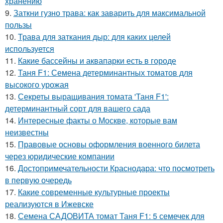
хранению
9.
Заткни гузно трава: как заварить для максимальной
пользы
10.
Трава для заткания дыр: для каких целей
используется
11.
Какие бассейны и аквапарки есть в городе
12.
Таня F1: Семена детерминантных томатов для
высокого урожая
13.
Секреты выращивания томата 'Таня F1':
детерминантный сорт для вашего сада
14.
Интересные факты о Москве, которые вам
неизвестны
15.
Правовые основы оформления военного билета
через юридические компании
16.
Достопримечательности Краснодара: что посмотреть
в первую очередь
17.
Какие современные культурные проекты
реализуются в Ижевске
18.
Семена САДОВИТА томат Таня F1: 5 семечек для