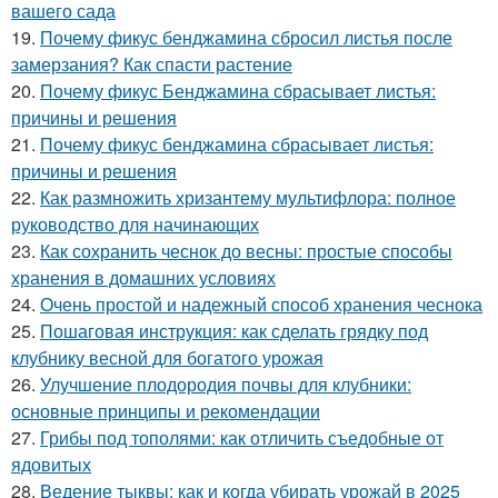
вашего сада
19.
Почему фикус бенджамина сбросил листья после
замерзания? Как спасти растение
20.
Почему фикус Бенджамина сбрасывает листья:
причины и решения
21.
Почему фикус бенджамина сбрасывает листья:
причины и решения
22.
Как размножить хризантему мультифлора: полное
руководство для начинающих
23.
Как сохранить чеснок до весны: простые способы
хранения в домашних условиях
24.
Очень простой и надежный способ хранения чеснока
25.
Пошаговая инструкция: как сделать грядку под
клубнику весной для богатого урожая
26.
Улучшение плодородия почвы для клубники:
основные принципы и рекомендации
27.
Грибы под тополями: как отличить съедобные от
ядовитых
28.
Ведение тыквы: как и когда убирать урожай в 2025