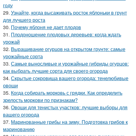
году
29.
Узнайте, когда высаживать росток яблоньки в грунт
для лучшего роста
30.
Почему яблоня не дает плодов
31.
Плодоношение плодовых деревьев: когда ждать
урожай
32.
Выращивание огурцов на открытом грунте: самые
урожайные сорта
33.
Самые выносливые и урожайные гибриды огурцов:
как выбрать лучшие сорта для своего огорода
34.
Скрытые сокровища вашего огорода: тенелюбивые
овощи
35.
Когда собирать морковь с грядки. Как определить
зрелость моркови по признакам?
36.
Овощи для тенистых участков: лучшие выборы для
вашего огорода
37.
Маринованные грибы на зиму. Подготовка грибов к
маринованию