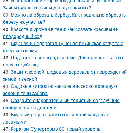
38.
Использование корзинок для посадки луковичных.
Зачем нужны корзины для луковичных?
39.
Можно ли обрезать берёзу. Как правильно обрезать
березу на участке?
40.
Красота и урожай в тени: как создать красивый и
плодородный сад
41.
Вкусная и недорогая Тушеная пекинская капуста с
шампиньонами.
42.
Подготовка винограда к зиме. Добавление статьи в
новую подборку
43.
Защита корней плодовых деревьев от повреждений
зимой и весной
44.
Садовые хитрости: как сделать свою огородную
зоной в тени забора
45.
Создайте очаровательный тенистый сад: лучшие
овощи и цветы для тени
46.
Вкусный рецепт рагу из пекинской капусты с
лисичками
47.
Керакам Супертермо 30: новый уровень