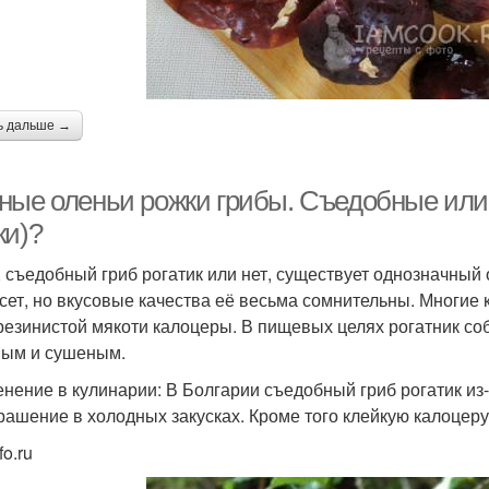
ь дальше →
ные оленьи рожки грибы. Съедобные или 
ки)?
, съедобный гриб рогатик или нет, существует однозначный 
сет, но вкусовые качества её весьма сомнительны. Многие 
 резинистой мякоти калоцеры. В пищевых целях рогатник со
ым и сушеным.
нение в кулинарии: В Болгарии съедобный гриб рогатик из-
крашение в холодных закусках. Кроме того клейкую калоцер
fo.ru