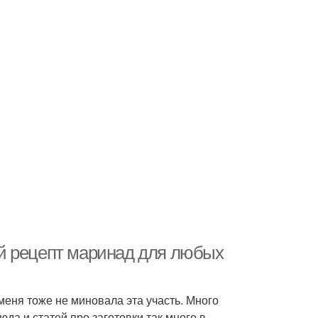
й рецепт маринад для любых
 меня тоже не миновала эта участь. Много
да и статей про заготовки так много в