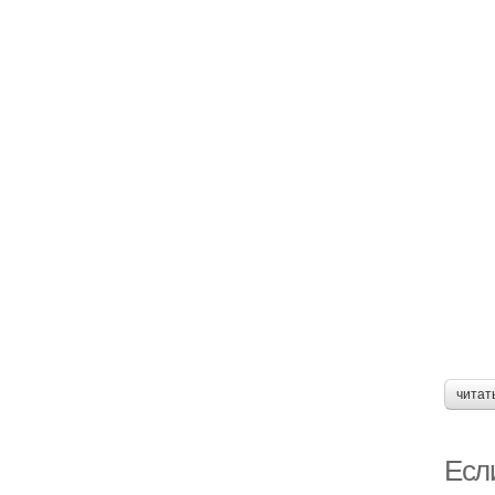
читат
Если