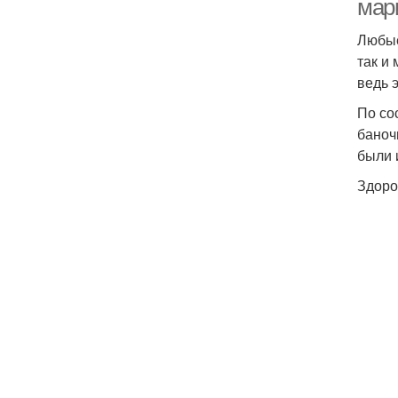
мар
Любые
так и
ведь 
По со
баноч
были 
Здоро