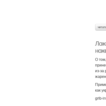
читат
Лож
нож
О том
прине
из-за
жарен
Приме
как у
grib-in