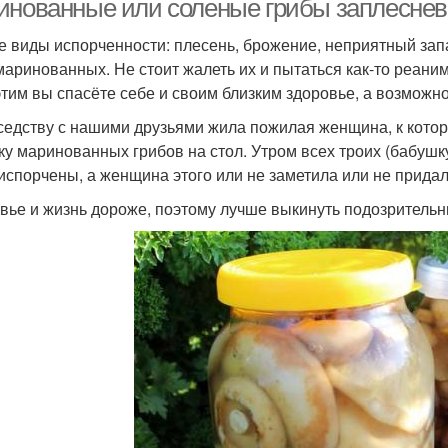
инованные или соленые грибы заплесне
 виды испорченности: плесень, брожение, неприятный запа
 маринованных. Не стоит жалеть их и пытаться как-то реан
этим вы спасёте себе и своим близким здоровье, а возможно
седству с нашими друзьями жила пожилая женщина, к котор
ку маринованных грибов на стол. Утром всех троих (бабушк
испорчены, а женщина этого или не заметила или не прида
вье и жизнь дороже, поэтому лучше выкинуть подозрительн