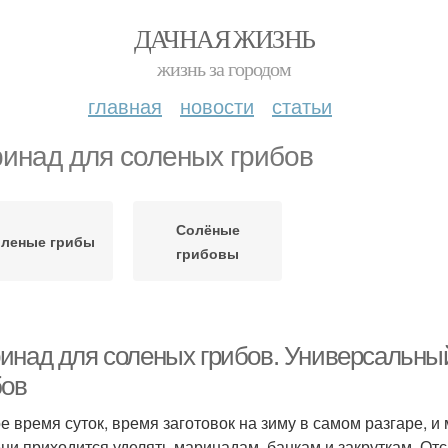
ДАЧНАЯ ЖИЗНЬ
жизнь за городом
главная
новости
статьи
инад для соленых грибов
Солёные
леные грибы
грибовы
инад для соленых грибов. Универсальны
бов
е время суток, время заготовок на зиму в самом разгаре, и
ни приходится уделять маринадам, банкам и закруткам. Отсю