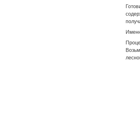
Готов
содер
получ
Именн
Проце
Возьм
лесно