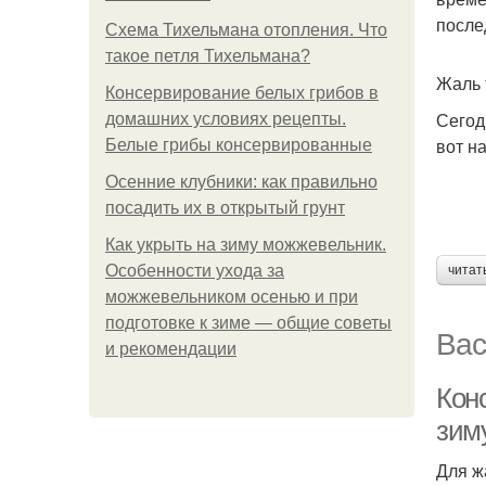
после
Схема Тихельмана отопления. Что
такое петля Тихельмана?
Жаль 
Консервирование белых грибов в
Сегод
домашних условиях рецепты.
вот н
Белые грибы консервированные
Осенние клубники: как правильно
посадить их в открытый грунт
Как укрыть на зиму можжевельник.
Особенности ухода за
читат
можжевельником осенью и при
подготовке к зиме — общие советы
Вас
и рекомендации
Кон
зим
Для ж