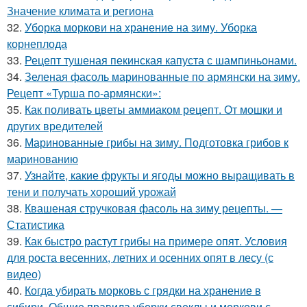
Значение климата и региона
32.
Уборка моркови на хранение на зиму. Уборка
корнеплода
33.
Рецепт тушеная пекинская капуста с шампиньонами.
34.
Зеленая фасоль маринованные по армянски на зиму.
Рецепт «Турша по-армянски»:
35.
Как поливать цветы аммиаком рецепт. От мошки и
других вредителей
36.
Маринованные грибы на зиму. Подготовка грибов к
маринованию
37.
Узнайте, какие фрукты и ягоды можно выращивать в
тени и получать хороший урожай
38.
Квашеная стручковая фасоль на зиму рецепты. —
Статистика
39.
Как быстро растут грибы на примере опят. Условия
для роста весенних, летних и осенних опят в лесу (с
видео)
40.
Когда убирать морковь с грядки на хранение в
сибири. Общие правила уборки свеклы и моркови с