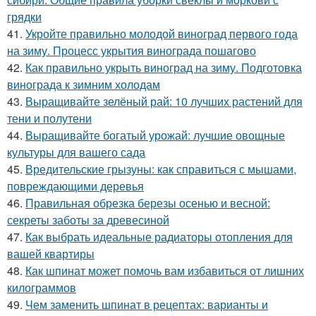
грядки
41.
Укройте правильно молодой виноград первого года
на зиму. Процесс укрытия винограда пошагово
42.
Как правильно укрыть виноград на зиму. Подготовка
винограда к зимним холодам
43.
Выращивайте зелёный рай: 10 лучших растений для
тени и полутени
44.
Выращивайте богатый урожай: лучшие овощные
культуры для вашего сада
45.
Вредительские грызуны: как справиться с мышами,
повреждающими деревья
46.
Правильная обрезка березы осенью и весной:
секреты заботы за древесиной
47.
Как выбрать идеальные радиаторы отопления для
вашей квартиры
48.
Как шпинат может помочь вам избавиться от лишних
килограммов
49.
Чем заменить шпинат в рецептах: варианты и