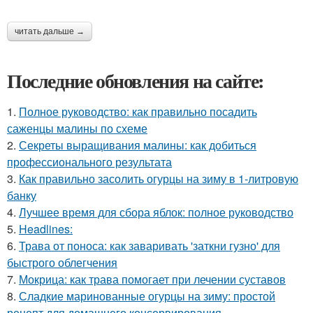
читать дальше →
Последние обновления на сайте:
1.
Полное руководство: как правильно посадить
саженцы малины по схеме
2.
Секреты выращивания малины: как добиться
профессионального результата
3.
Как правильно засолить огурцы на зиму в 1-литровую
банку
4.
Лучшее время для сбора яблок: полное руководство
5.
Headlines:
6.
Трава от поноса: как заваривать 'заткни гузно' для
быстрого облегчения
7.
Мокрица: как трава помогает при лечении суставов
8.
Сладкие маринованные огурцы на зиму: простой
рецепт для домашнего консервирования