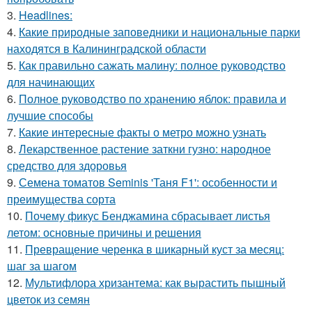
3.
Headlines:
4.
Какие природные заповедники и национальные парки
находятся в Калининградской области
5.
Как правильно сажать малину: полное руководство
для начинающих
6.
Полное руководство по хранению яблок: правила и
лучшие способы
7.
Какие интересные факты о метро можно узнать
8.
Лекарственное растение заткни гузно: народное
средство для здоровья
9.
Семена томатов Seminis 'Таня F1': особенности и
преимущества сорта
10.
Почему фикус Бенджамина сбрасывает листья
летом: основные причины и решения
11.
Превращение черенка в шикарный куст за месяц:
шаг за шагом
12.
Мультифлора хризантема: как вырастить пышный
цветок из семян