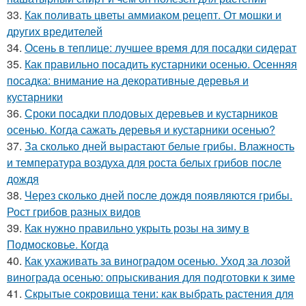
33.
Как поливать цветы аммиаком рецепт. От мошки и
других вредителей
34.
Осень в теплице: лучшее время для посадки сидерат
35.
Как правильно посадить кустарники осенью. Осенняя
посадка: внимание на декоративные деревья и
кустарники
36.
Сроки посадки плодовых деревьев и кустарников
осенью. Когда сажать деревья и кустарники осенью?
37.
За сколько дней вырастают белые грибы. Влажность
и температура воздуха для роста белых грибов после
дождя
38.
Через сколько дней после дождя появляются грибы.
Рост грибов разных видов
39.
Как нужно правильно укрыть розы на зиму в
Подмосковье. Когда
40.
Как ухаживать за виноградом осенью. Уход за лозой
винограда осенью: опрыскивания для подготовки к зиме
41.
Скрытые сокровища тени: как выбрать растения для