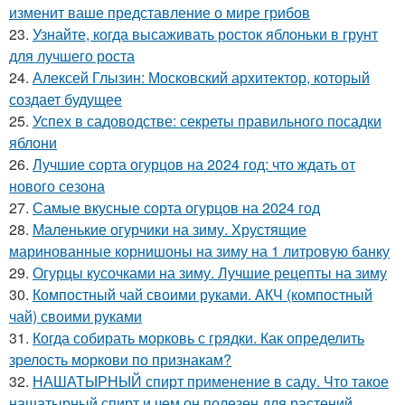
изменит ваше представление о мире грибов
23.
Узнайте, когда высаживать росток яблоньки в грунт
для лучшего роста
24.
Алексей Глызин: Московский архитектор, который
создает будущее
25.
Успех в садоводстве: секреты правильного посадки
яблони
26.
Лучшие сорта огурцов на 2024 год: что ждать от
нового сезона
27.
Самые вкусные сорта огурцов на 2024 год
28.
Маленькие огурчики на зиму. Хрустящие
маринованные корнишоны на зиму на 1 литровую банку
29.
Огурцы кусочками на зиму. Лучшие рецепты на зиму
30.
Компостный чай своими руками. АКЧ (компостный
чай) своими руками
31.
Когда собирать морковь с грядки. Как определить
зрелость моркови по признакам?
32.
НАШАТЫРНЫЙ спирт применение в саду. Что такое
нашатырный спирт и чем он полезен для растений