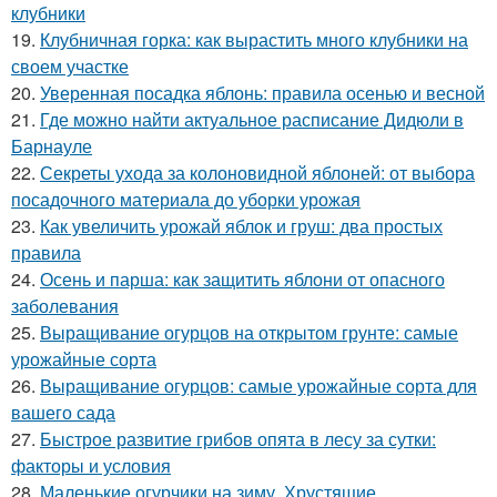
клубники
19.
Клубничная горка: как вырастить много клубники на
своем участке
20.
Уверенная посадка яблонь: правила осенью и весной
21.
Где можно найти актуальное расписание Дидюли в
Барнауле
22.
Секреты ухода за колоновидной яблоней: от выбора
посадочного материала до уборки урожая
23.
Как увеличить урожай яблок и груш: два простых
правила
24.
Осень и парша: как защитить яблони от опасного
заболевания
25.
Выращивание огурцов на открытом грунте: самые
урожайные сорта
26.
Выращивание огурцов: самые урожайные сорта для
вашего сада
27.
Быстрое развитие грибов опята в лесу за сутки:
факторы и условия
28.
Маленькие огурчики на зиму. Хрустящие