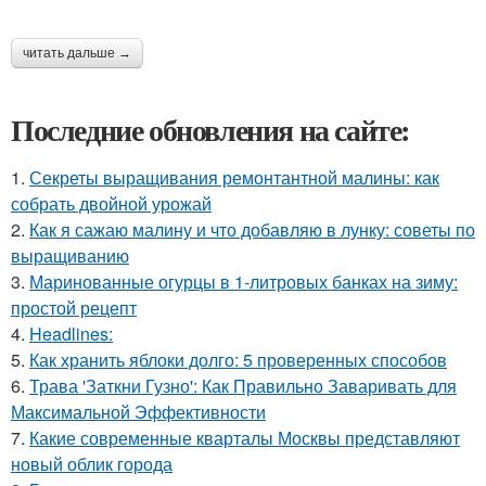
читать дальше →
Последние обновления на сайте:
1.
Секреты выращивания ремонтантной малины: как
собрать двойной урожай
2.
Как я сажаю малину и что добавляю в лунку: советы по
выращиванию
3.
Маринованные огурцы в 1-литровых банках на зиму:
простой рецепт
4.
Headlines:
5.
Как хранить яблоки долго: 5 проверенных способов
6.
Трава 'Заткни Гузно': Как Правильно Заваривать для
Максимальной Эффективности
7.
Какие современные кварталы Москвы представляют
новый облик города