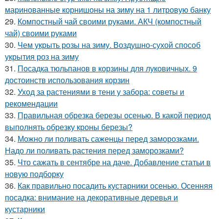
маринованные корнишоны на зиму на 1 литровую банку
29.
Компостный чай своими руками. АКЧ (компостный
чай) своими руками
30.
Чем укрыть розы на зиму. Воздушно-сухой способ
укрытия роз на зиму
31.
Посадка тюльпанов в корзины для луковичных. 9
достоинств использования корзин
32.
Уход за растениями в тени у забора: советы и
рекомендации
33.
Правильная обрезка березы осенью. В какой период
выполнять обрезку кроны березы?
34.
Можно ли поливать саженцы перед заморозками.
Надо ли поливать растения перед заморозками?
35.
Что сажать в сентябре на даче. Добавление статьи в
новую подборку
36.
Как правильно посадить кустарники осенью. Осенняя
посадка: внимание на декоративные деревья и
кустарники