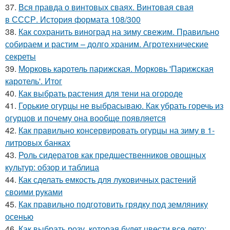
37.
Вся правда о винтовых сваях. Винтовая свая
в СССР. История формата 108/300
38.
Как сохранить виноград на зиму свежим. Правильно
собираем и растим – долго храним. Агротехнические
секреты
39.
Морковь каротель парижская. Морковь 'Парижская
каротель'. Итог
40.
Как выбрать растения для тени на огороде
41.
Горькие огурцы не выбрасываю. Как убрать горечь из
огурцов и почему она вообще появляется
42.
Как правильно консервировать огурцы на зиму в 1-
литровых банках
43.
Роль сидератов как предшественников овощных
культур: обзор и таблица
44.
Как сделать емкость для луковичных растений
своими руками
45.
Как правильно подготовить грядку под землянику
осенью
46.
Как выбрать розу, которая будет цвести все лето: