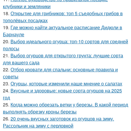
клубники и земляники
18.
Открытие для грибников: топ 5 съедобных грибов в
тополёвых посадках
19.
Где можно найти актуальное расписание Дидюли в
Барнауле
20.
Выбор идеального огурца: топ-10 сортов для средней
полосы
21.
Выбор огурцов для открытого грунта: лучшие сорта
для вашего сада
22.
Отбор кровати для спальни: основные правила и
советы
23.
Огурцы, которые изменили наше мнение о салатах
24.
Вкусные и здоровые: новые сорта огурцов на 2025
год
25.
Когда можно обрезать ветки у березы. В какой период
выполнять обрезку кроны березы
26.
20 очень вкусных заготовок из огурцов на зиму.
Рассольник на зиму с перловкой