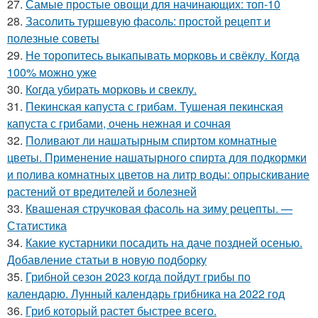
27.
Самые простые овощи для начинающих: топ-10
28.
Засолить туршевую фасоль: простой рецепт и
полезные советы
29.
Не торопитесь выкапывать морковь и свёклу. Когда
100% можно уже
30.
Когда убирать морковь и свеклу.
31.
Пекинская капуста с грибам. Тушеная пекинская
капуста с грибами, очень нежная и сочная
32.
Поливают ли нашатырным спиртом комнатные
цветы. Применение нашатырного спирта для подкормки
и полива комнатных цветов на литр воды: опрыскивание
растений от вредителей и болезней
33.
Квашеная стручковая фасоль на зиму рецепты. —
Статистика
34.
Какие кустарники посадить на даче поздней осенью.
Добавление статьи в новую подборку
35.
Грибной сезон 2023 когда пойдут грибы по
календарю. Лунный календарь грибника на 2022 год
36.
Гриб который растет быстрее всего.