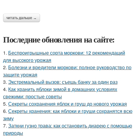
читать дальше →
Последние обновления на сайте:
1.
Беспроигрышные сорта моркови: 12 рекомендаций
для высокого урожая
2.
Болезни и вредители моркови: полное руководство по
защите урожая
3.
Экстремальный вызов: съешь банку за один раз
4.
Как хранить яблоки зимой в домашних условиях
свежими: простые советы
5.
Секреты сохранения яблок и груш до нового урожая
6.
Секреты хранения: как яблоки и груши сохранятся всю
зиму
7.
Заткни гузно трава: как остановить диарею с помощью
природы