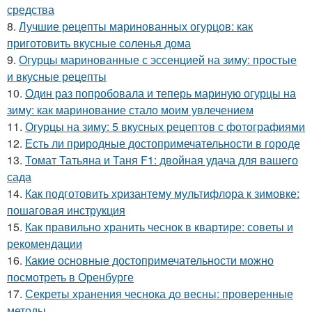
средства
8.
Лучшие рецепты маринованных огурцов: как
приготовить вкусные соленья дома
9.
Огурцы маринованные с эссенцией на зиму: простые
и вкусные рецепты
10.
Один раз попробовала и теперь мариную огурцы на
зиму: как маринование стало моим увлечением
11.
Огурцы на зиму: 5 вкусных рецептов с фотографиями
12.
Есть ли природные достопримечательности в городе
13.
Томат Татьяна и Таня F1: двойная удача для вашего
сада
14.
Как подготовить хризантему мультифлора к зимовке:
пошаговая инструкция
15.
Как правильно хранить чеснок в квартире: советы и
рекомендации
16.
Какие основные достопримечательности можно
посмотреть в Оренбурге
17.
Секреты хранения чеснока до весны: проверенные
методы