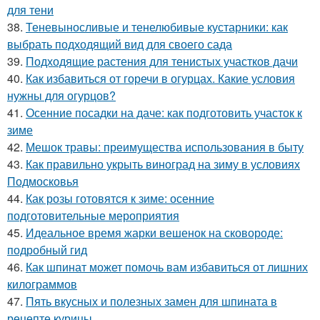
для тени
38.
Теневыносливые и тенелюбивые кустарники: как
выбрать подходящий вид для своего сада
39.
Подходящие растения для тенистых участков дачи
40.
Как избавиться от горечи в огурцах. Какие условия
нужны для огурцов?
41.
Осенние посадки на даче: как подготовить участок к
зиме
42.
Мешок травы: преимущества использования в быту
43.
Как правильно укрыть виноград на зиму в условиях
Подмосковья
44.
Как розы готовятся к зиме: осенние
подготовительные мероприятия
45.
Идеальное время жарки вешенок на сковороде:
подробный гид
46.
Как шпинат может помочь вам избавиться от лишних
килограммов
47.
Пять вкусных и полезных замен для шпината в
рецепте курицы