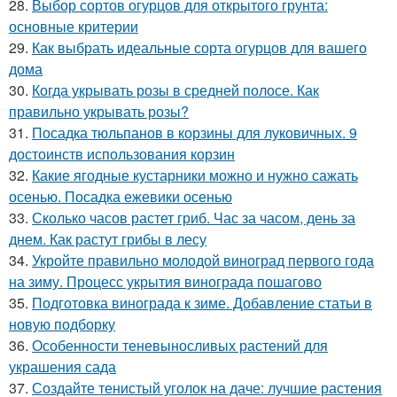
28.
Выбор сортов огурцов для открытого грунта:
основные критерии
29.
Как выбрать идеальные сорта огурцов для вашего
дома
30.
Когда укрывать розы в средней полосе. Как
правильно укрывать розы?
31.
Посадка тюльпанов в корзины для луковичных. 9
достоинств использования корзин
32.
Какие ягодные кустарники можно и нужно сажать
осенью. Посадка ежевики осенью
33.
Сколько часов растет гриб. Час за часом, день за
днем. Как растут грибы в лесу
34.
Укройте правильно молодой виноград первого года
на зиму. Процесс укрытия винограда пошагово
35.
Подготовка винограда к зиме. Добавление статьи в
новую подборку
36.
Особенности теневыносливых растений для
украшения сада
37.
Создайте тенистый уголок на даче: лучшие растения