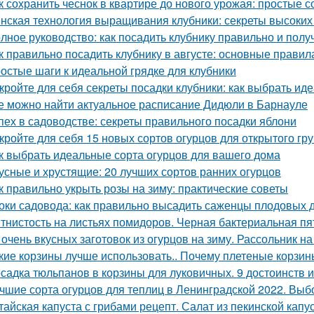
к сохранить чеснок в квартире до нового урожая: простые 
нская технология выращивания клубники: секреты высоких 
лное руководство: как посадить клубнику правильно и пол
к правильно посадить клубнику в августе: основные правил
остые шаги к идеальной грядке для клубники
кройте для себя секреты посадки клубники: как выбрать ид
е можно найти актуальное расписание Дидюли в Барнауле
пех в садоводстве: секреты правильного посадки яблони
кройте для себя 15 новых сортов огурцов для открытого гр
к выбрать идеальные сорта огурцов для вашего дома
усные и хрустящие: 20 лучших сортов ранних огурцов
к правильно укрыть розы на зиму: практические советы
оки садовода: как правильно высадить саженцы плодовых 
тнистость на листьях помидоров. Черная бактериальная пя
 очень вкусных заготовок из огурцов на зиму. Рассольник на
кие корзины лучше использовать.. Почему плетеные корзин
садка тюльпанов в корзины для луковичных. 9 достоинств 
чшие сорта огурцов для теплиц в Ленинградской 2022. Выб
тайская капуста с грибами рецепт. Салат из пекинской капу