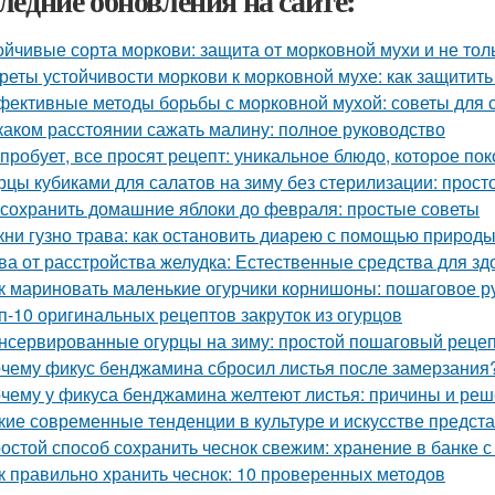
ледние обновления на сайте:
ойчивые сорта моркови: защита от морковной мухи и не тол
реты устойчивости моркови к морковной мухе: как защитит
ективные методы борьбы с морковной мухой: советы для 
каком расстоянии сажать малину: полное руководство
 пробует, все просят рецепт: уникальное блюдо, которое пок
рцы кубиками для салатов на зиму без стерилизации: прост
 сохранить домашние яблоки до февраля: простые советы
кни гузно трава: как остановить диарею с помощью природ
ва от расстройства желудка: Естественные средства для 
к мариновать маленькие огурчики корнишоны: пошаговое 
п-10 оригинальных рецептов закруток из огурцов
нсервированные огурцы на зиму: простой пошаговый реце
чему фикус бенджамина сбросил листья после замерзания?
чему у фикуса бенджамина желтеют листья: причины и ре
кие современные тенденции в культуре и искусстве предст
остой способ сохранить чеснок свежим: хранение в банке с
к правильно хранить чеснок: 10 проверенных методов