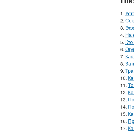
Пос
1.
Уст
2.
Сек
3.
Эфф
4.
На 
5.
Кто
6.
Огу
7.
Как
8.
Зат
9.
Тра
10.
Ка
11.
То
12.
Ко
13.
По
14.
По
15.
Ка
16.
Пр
17.
Ка