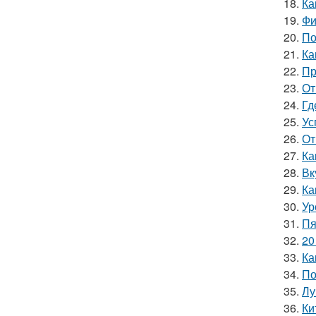
18.
Ка
19.
Фи
20.
По
21.
Ка
22.
Пр
23.
От
24.
Гд
25.
Ус
26.
От
27.
Ка
28.
Вк
29.
Ка
30.
Ур
31.
Пя
32.
20
33.
Ка
34.
По
35.
Лу
36.
Ки