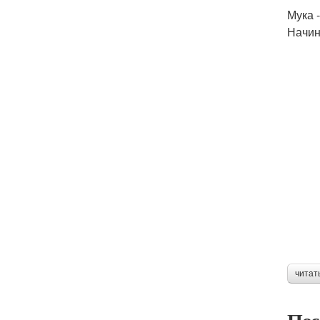
Мука -
Начин
читат