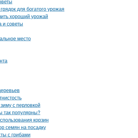
советы
грядок для богатого урожая
учить хороший урожай
а и советы
еальное место
унта
деревьев
тнистость
 зиму с перловкой
ы так популярны?
использования корзин
ор семян на посадку
сты с грибами