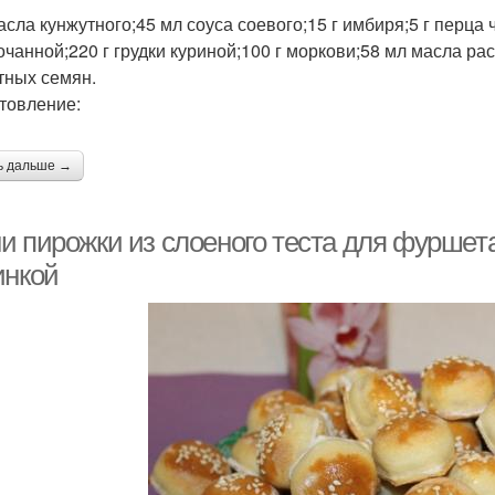
масла кунжутного;45 мл соуса соевого;15 г имбиря;5 г перца
очанной;220 г грудки куриной;100 г моркови;58 мл масла рас
тных семян.
товление:
ь дальше →
и пирожки из слоеного теста для фуршет
инкой