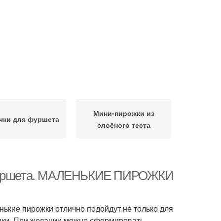
Мини-пирожки из
чки для фуршета
слоёного теста
я фуршета. МАЛЕНЬКИЕ ПИРОЖКИ
нькие пирожки отлично подойдут не только для
инки. При желании можно сформировать