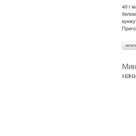
40 г 
белок
кунжу
Приго
читат
Мин
нач