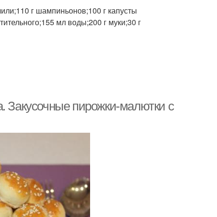
 чили;110 г шампиньонов;100 г капусты
тительного;155 мл воды;200 г муки;30 г
а. Закусочные пирожки-малютки с