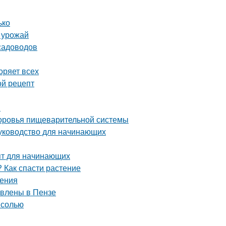
ько
ь урожай
садоводов
оряет всех
ой рецепт
ы
здоровья пищеварительной системы
руководство для начинающих
пт для начинающих
 Как спасти растение
шения
авлены в Пензе
 солью