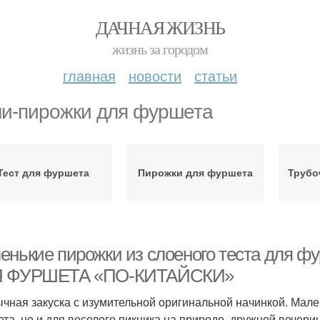
ДАЧНАЯ ЖИЗНЬ
жизнь за городом
главная
новости
статьи
и-пирожки для фуршета
Тест для фуршета
Пирожки для фуршета
Трубо
енькие пирожки из слоеного теста дл
 ФУРШЕТА «ПО-КИТАЙСКИ»
чная закуска с изумительной оригинальной начинкой. Мале
та, но и для веселого пикника на природе, дружной вечер