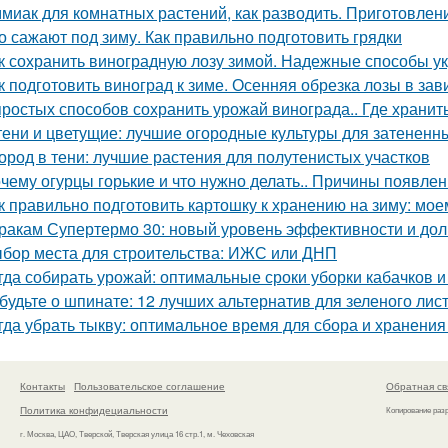
миак для комнатных растений, как разводить. Приготовлени
о сажают под зиму. Как правильно подготовить грядки
к сохранить виноградную лозу зимой. Надежные способы у
к подготовить виноград к зиме. Осенняя обрезка лозы в за
простых способов сохранить урожай винограда.. Где хранит
тени и цветущие: лучшие огородные культуры для затененн
ород в тени: лучшие растения для полутенистых участков
чему огурцы горькие и что нужно делать.. Причины появлен
к правильно подготовить картошку к хранению на зиму: мое
ракам Супертермо 30: новый уровень эффективности и дол
бор места для строительства: ИЖС или ДНП
гда собирать урожай: оптимальные сроки уборки кабачков 
будьте о шпинате: 12 лучших альтернатив для зеленого лис
гда убрать тыкву: оптимальное время для сбора и хранени
Контакты
Пользовательское соглашение
Обратная св
Политика конфидециальности
Копирование раз
г. Москва, ЦАО, Тверской, Тверская улица 16 стр.1, м. Чеховская