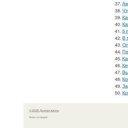
37.
Ам
38.
Чт
39.
Ка
40.
Ка
41.
5 
42.
В 
43.
Ог
44.
По
45.
Ка
46.
Ке
47.
Вы
48.
Ко
49.
За
50.
Ко
© 2026 Дачная жизнь
Жизнь за городом