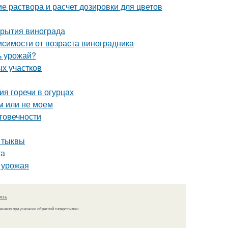
е раствора и расчет дозировки для цветов
крытия винограда
висимости от возраста виноградника
ь урожай?
ых участков
ия горечи в огурцах
м или не моем
говечности
и тыквы
та
я урожая
язь
решено при указании обратной гиперссылки.