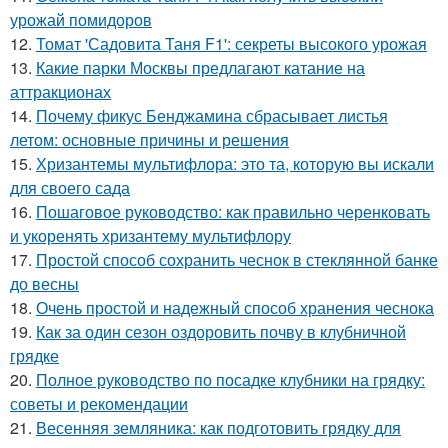
урожай помидоров
12.
Томат 'Садовита Таня F1': секреты высокого урожая
13.
Какие парки Москвы предлагают катание на
аттракционах
14.
Почему фикус Бенджамина сбрасывает листья
летом: основные причины и решения
15.
Хризантемы мультифлора: это та, которую вы искали
для своего сада
16.
Пошаговое руководство: как правильно черенковать
и укоренять хризантему мультифлору
17.
Простой способ сохранить чеснок в стеклянной банке
до весны
18.
Очень простой и надежный способ хранения чеснока
19.
Как за один сезон оздоровить почву в клубничной
грядке
20.
Полное руководство по посадке клубники на грядку:
советы и рекомендации
21.
Весенняя земляника: как подготовить грядку для