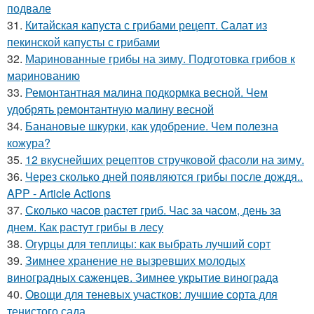
подвале
31.
Китайская капуста с грибами рецепт. Салат из
пекинской капусты с грибами
32.
Маринованные грибы на зиму. Подготовка грибов к
маринованию
33.
Ремонтантная малина подкормка весной. Чем
удобрять ремонтантную малину весной
34.
Банановые шкурки, как удобрение. Чем полезна
кожура?
35.
12 вкуснейших рецептов стручковой фасоли на зиму.
36.
Через сколько дней появляются грибы после дождя..
APP - Article Actions
37.
Сколько часов растет гриб. Час за часом, день за
днем. Как растут грибы в лесу
38.
Огурцы для теплицы: как выбрать лучший сорт
39.
Зимнее хранение не вызревших молодых
виноградных саженцев. Зимнее укрытие винограда
40.
Овощи для теневых участков: лучшие сорта для
тенистого сада