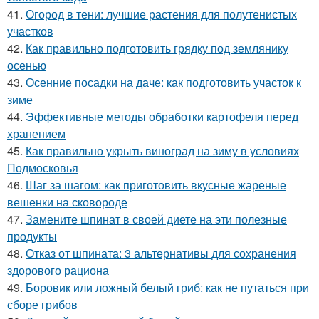
41.
Огород в тени: лучшие растения для полутенистых
участков
42.
Как правильно подготовить грядку под землянику
осенью
43.
Осенние посадки на даче: как подготовить участок к
зиме
44.
Эффективные методы обработки картофеля перед
хранением
45.
Как правильно укрыть виноград на зиму в условиях
Подмосковья
46.
Шаг за шагом: как приготовить вкусные жареные
вешенки на сковороде
47.
Замените шпинат в своей диете на эти полезные
продукты
48.
Отказ от шпината: 3 альтернативы для сохранения
здорового рациона
49.
Боровик или ложный белый гриб: как не путаться при
сборе грибов