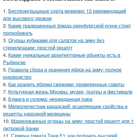
1.
Беспроигрышные сорта моркови: 12 рекомендаций
для высокого урожая
2.
Какие традиционные блюда оренбургской кухни стоит
попробовать
3.
Огурцы кубиками для салатов на зиму без
стерилизации: простой рецепт
4.
Какие уникальные архитектурные объекты есть в
Рыбинске
5.
Правила сбора и хранения яблок на зиму: полное
руководство
6.
Как хранить яблоки свежими: проверенные советы
7.
Культурная жизнь Москвы: музеи, театры и фестивали
8.
Бумага и солома: неожиданная пара
9.
Мелколепестник канадский: исцеляющие свойства и
рецепты народной медицины
10.
Маринованные огурцы на зиму: простой рецепт для 1
литровой банки
11.
Семена томата Таня F1: как получить высокий