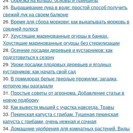
24.
Обрезка на кольцо: основы и принципы
25.
Выращивание лука в воде: простой способ получить
свежий лук на своем балконе
26.
Время для сбора моркови: как выкапывать морковь в
средней полосе
27.
Хрустящие маринованные огурцы в банках.
Хрустящие маринованные огурцы без стерилизации
28.
Осенние посадки деревьев и кустарников: как
подготовиться к сезону
29.
Уроки посадки плодовых деревьев и ягодных
кустарников: как начать свой сад
30.
В помидорах белые твердые прожилки: загадка,
которую мы разгадали
31.
Простые советы от агронома. Добавление статьи в
новую подборку
32.
Как вывести мышей с участка навсегда. Травы
33.
Пекинская капуста с грибам. Тушеная пекинская
капуста с грибами, очень нежная и сочная
34.
Домашние удобрения для комнатных растений. Виды