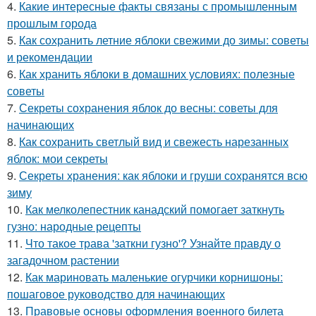
4.
Какие интересные факты связаны с промышленным
прошлым города
5.
Как сохранить летние яблоки свежими до зимы: советы
и рекомендации
6.
Как хранить яблоки в домашних условиях: полезные
советы
7.
Секреты сохранения яблок до весны: советы для
начинающих
8.
Как сохранить светлый вид и свежесть нарезанных
яблок: мои секреты
9.
Секреты хранения: как яблоки и груши сохранятся всю
зиму
10.
Как мелколепестник канадский помогает заткнуть
гузно: народные рецепты
11.
Что такое трава 'заткни гузно'? Узнайте правду о
загадочном растении
12.
Как мариновать маленькие огурчики корнишоны:
пошаговое руководство для начинающих
13.
Правовые основы оформления военного билета