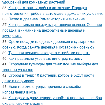
удобрений для комнатных растений
35.
Как приготовить грибы в автоклаве. Порядок
приготовления грибов в автоклаве в домашних условиях
36.
Патио в древнем Риме: история и значение
37.
Как правильно посадить кустарники осенью. Осенняя
посадка: внимание на декоративные деревья и
кустарники
38.
Сроки посадки плодовых деревьев и кустарников
осенью. Когда сажать деревья и кустарники осенью?
39.
Тушеная пекинская капуста с грибами рецепт..
40.
Как правильно укрывать виноград на зиму
41.
Огородные культуры для тени: лучшие выборы для
теневых участков
42.
Огород в тени: 10 растений, которые будут расти
даже в полумраке
43.
Если горькие огурцы: причины и способы
исправления вкуса
44.
Как сделать дачу неприступной: 10 простых способов
охраны своими руками