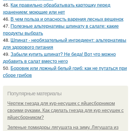
45.
Как правильно обрабатывать картошку перед
хранением: моющие или нет
46.
В чем польза и опасность варения лесных вешенок
47.
Полезные альтернативы шпинату в салате: какие
продукты выбрать
48.
Шпинат - необязательный ингредиент: альтернативы
для здорового питания
49.
Забыли купить шпинат? Не беда! Вот что можно
добавить в салат вместо него
50.
Боровик или ложный белый гриб: как не путаться при
сборе грибов
Популярные материалы
Чертеж гнезда для кур-несушек с яйцесборником
своими руками. Как сделать гнезда для кур несушек с
яйцесборником?
Зеленые помидоры лягушата на зиму. Лягушата из