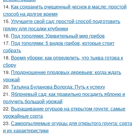
14.
Как сохранить очищенный чеснок в масле: простой
способ на долгое время
15.
Улучшите свой сад: простой способ подготовить
грядку для посадки клубники
16.
Под тополями: Удивительный мир грибов
17.
Под тополями: 5 видов грибов, которые стоит
собрать
18.
Время уборки: как определить, что тыква готова к
сбору
19.
Плодоношение плодовых деревьев: когда ждать
урожай
20.
Татьяна Буланова Вологда: Путь к успеху
21.
Яблоневый сад: как правильно посадить яблоню и
получить большой урожай
22.
Выращивание огурцов на открытом грунте: самые
урожайные сорта
23.
Самоопыляемые огурцы для открытого грунта: сорта
и их характеристики