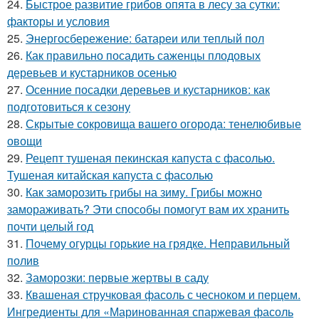
24.
Быстрое развитие грибов опята в лесу за сутки:
факторы и условия
25.
Энергосбережение: батареи или теплый пол
26.
Как правильно посадить саженцы плодовых
деревьев и кустарников осенью
27.
Осенние посадки деревьев и кустарников: как
подготовиться к сезону
28.
Скрытые сокровища вашего огорода: тенелюбивые
овощи
29.
Рецепт тушеная пекинская капуста с фасолью.
Тушеная китайская капуста с фасолью
30.
Как заморозить грибы на зиму. Грибы можно
замораживать? Эти способы помогут вам их хранить
почти целый год
31.
Почему огурцы горькие на грядке. Неправильный
полив
32.
Заморозки: первые жертвы в саду
33.
Квашеная стручковая фасоль с чесноком и перцем.
Ингредиенты для «Маринованная спаржевая фасоль