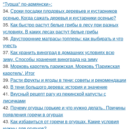
"Турша" по-армянски»:
34.
Сроки посадки плодовых деревьев и кустарников
осенью. Когда сажать деревья и кустарники осенью?
35.
Как быстро растут белые грибы в лесу при разных
условиях. В каких лесах растут белые грибы
36.
Двусторонние матрасы-топперы: как выбирать и что
учесть
37.
Как хранить виноград в домашних условиях всю
зиму. Способы хранения винограда на зиму
38.
Морковь каротель парижская. Морковь 'Парижская
каротель'. Итог
39.
Расти фрукты и ягоды в тени: советы и рекомендации
40.
В тени большого дерева: история и значение
41.
Вкусный рецепт рагу из пекинской капусты с
лисичками
42.
Почему огурцы горькие и что нужно делать.. Причины
появления горечи в огурцах
43.
Как избавиться от горечи в огурцах. Какие условия
нужны для огурцов?