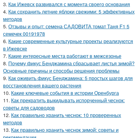
3.
Как Ижевск развивался с момента своего основания
4.
Как сохранить летние яблоки свежими: 5 эффективных
методов
5.
Отзывы и опыт: семена САДОВИТА томат Таня F1 5
семечек 00191978
6.
Какие современные культурные проекты реализуются
в Ижевске
7.
Какие интересные места работают в межсезонье
8.
Почему фикус Бенджамина сбрасывает листья зимой?
Основные причины и способы решения проблемы
9.
Как оживить фикус Бенджамина: 5 простых шагов для
восстановления вашего растения
10.
Какие ключевые события в истории Оренбурга
11.
Как прекратить выкидывать испорченный чеснок:
советы для садоводов
12.
Как правильно хранить чеснок: 10 проверенных
методов
13.
Как правильно хранить чеснок зимой: советы и
рекомендации