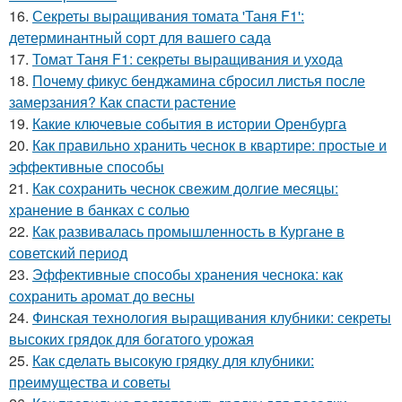
16.
Секреты выращивания томата 'Таня F1':
детерминантный сорт для вашего сада
17.
Томат Таня F1: секреты выращивания и ухода
18.
Почему фикус бенджамина сбросил листья после
замерзания? Как спасти растение
19.
Какие ключевые события в истории Оренбурга
20.
Как правильно хранить чеснок в квартире: простые и
эффективные способы
21.
Как сохранить чеснок свежим долгие месяцы:
хранение в банках с солью
22.
Как развивалась промышленность в Кургане в
советский период
23.
Эффективные способы хранения чеснока: как
сохранить аромат до весны
24.
Финская технология выращивания клубники: секреты
высоких грядок для богатого урожая
25.
Как сделать высокую грядку для клубники:
преимущества и советы