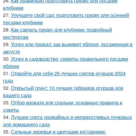
26.
Как правильно подготовить грядку для посадки
клубники
27.
Улучшите свой сад: подготовить грядку для осенней
посадки клубники
28.
Как сделать грядку для клубники: подробный
инструктаж
29.
Успех или провал: как выживет яблоня, посаженная в
августе
30.
Успех в садоводстве: секреты правильного посадки
яблони
31.
Откройте для себя 25 лучших сортов огурцов 2024
года
32.
Открытый грунт: 10 лучших гибридов огурцов для
вашего сада
33.
Отбор кровати для спальни: основные правила и
советы
34.
Лучшие сорта урожайных и неприхотливых пучковых
для домашнего сада
35.
Сильные деревья и цветущие кустарники: