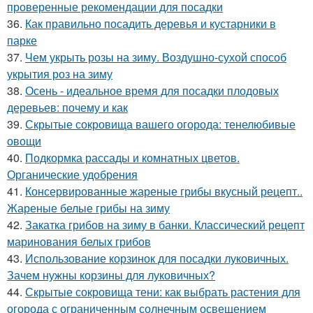
проверенные рекомендации для посадки
36.
Как правильно посадить деревья и кустарники в
парке
37.
Чем укрыть розы на зиму. Воздушно-сухой способ
укрытия роз на зиму
38.
Осень - идеальное время для посадки плодовых
деревьев: почему и как
39.
Скрытые сокровища вашего огорода: тенелюбивые
овощи
40.
Подкормка рассады и комнатных цветов.
Органические удобрения
41.
Консервированные жареные грибы вкусный рецепт..
Жареные белые грибы на зиму
42.
Закатка грибов на зиму в банки. Классический рецепт
маринования белых грибов
43.
Использование корзинок для посадки луковичных.
Зачем нужны корзины для луковичных?
44.
Скрытые сокровища тени: как выбрать растения для
огорода с ограниченным солнечным освещением