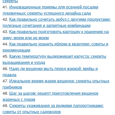
секреты
41.
Инновационные приемы для осенней посадки
луковичных: секреты успешного дизайна сада
42.
Как правильно сочетать арбуз с другими продуктами:
полезные сочетания и запретные комбинации
43.
Как правильно подготовить картошку к хранению на
зиму: моем или не моем
44.
Как правильно хранить яблоки в квартире: советы и
рекомендации
45.
Какую температуру выдерживает капуста: секреты
выращивания и ухода
46.
Надо ли вешенки мыть перед жаркой: мифы и
правда
47.
Идеальное время жарки вешенок: секреты опытных
грибников
48.
Шаг за шагом: рецепт приготовления вешенок
жареных с луком
49.
Секреты ухаживания за редкими папоротниками:
советы от опытных садоводов