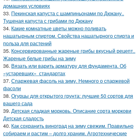
домашних условиях
33.
Пекинская капуста с шампиньонами по Дюкану..
Тушеная капуста с грибами по Дюкану
34.
Какие комнатные цветы можно поливать
нашатырным спиртом. Свойства нашатырного спирта и
польза для растений
35.
Консервированные жареные грибы вкусный рецепт..
Жареные белые грибы на зиму
36.
Вязать или варить арматуру для фундамента. Об
«устаревших» стандартах
37.
Спаржевая фасоль на зиму. Немного о спаржевой
фасоли
38.
Огурцы для открытого грунта: лучшие 50 сортов для
вашего сада
39.
Детская сладкая морковь. Описание сорта моркови
Детская сладость
40.
Как сохранить виноград на зиму свежим. Правильно
собираем и растим – долго храним. Агротехнические