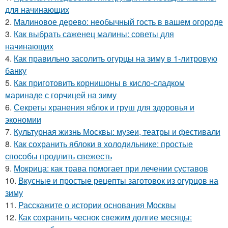
для начинающих
2.
Малиновое дерево: необычный гость в вашем огороде
3.
Как выбрать саженец малины: советы для
начинающих
4.
Как правильно засолить огурцы на зиму в 1-литровую
банку
5.
Как приготовить корнишоны в кисло-сладком
маринаде с горчицей на зиму
6.
Секреты хранения яблок и груш для здоровья и
экономии
7.
Культурная жизнь Москвы: музеи, театры и фестивали
8.
Как сохранить яблоки в холодильнике: простые
способы продлить свежесть
9.
Мокрица: как трава помогает при лечении суставов
10.
Вкусные и простые рецепты заготовок из огурцов на
зиму
11.
Расскажите о истории основания Москвы
12.
Как сохранить чеснок свежим долгие месяцы: