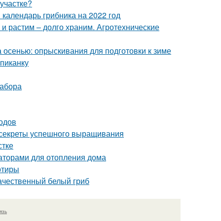
 участке?
 календарь грибника на 2022 год
 и растим – долго храним. Агротехнические
а осенью: опрыскивания для подготовки к зиме
пиканку
забора
одов
: секреты успешного выращивания
стке
аторами для отопления дома
ртиры
качественный белый гриб
язь