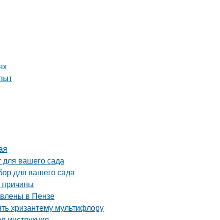
ях
опыт
ая
 для вашего сада
бор для вашего сада
е причины
авлены в Пензе
ять хризантему мультифлору
ая инструкция