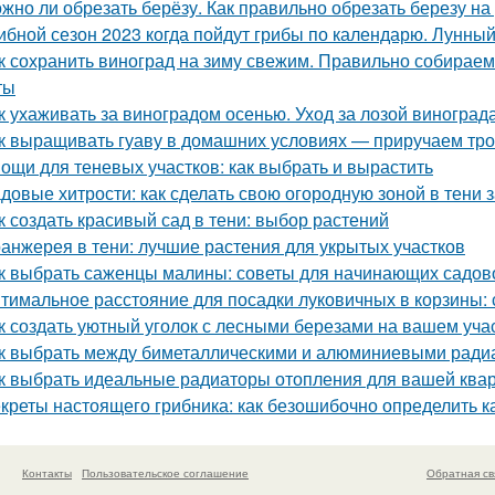
жно ли обрезать берёзу. Как правильно обрезать березу на
ибной сезон 2023 когда пойдут грибы по календарю. Лунный
к сохранить виноград на зиму свежим. Правильно собираем
ты
к ухаживать за виноградом осенью. Уход за лозой виноград
к выращивать гуаву в домашних условиях — приручаем тро
ощи для теневых участков: как выбрать и вырастить
довые хитрости: как сделать свою огородную зоной в тени 
к создать красивый сад в тени: выбор растений
анжерея в тени: лучшие растения для укрытых участков
к выбрать саженцы малины: советы для начинающих садов
тимальное расстояние для посадки луковичных в корзины
к создать уютный уголок с лесными березами на вашем уча
к выбрать между биметаллическими и алюминиевыми ради
к выбрать идеальные радиаторы отопления для вашей ква
креты настоящего грибника: как безошибочно определить 
Контакты
Пользовательское соглашение
Обратная св