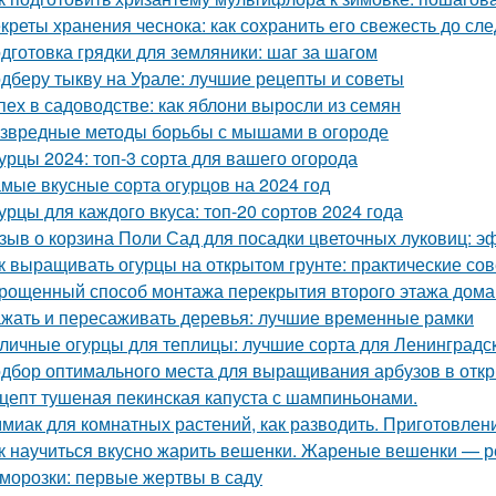
креты хранения чеснока: как сохранить его свежесть до с
дготовка грядки для земляники: шаг за шагом
дберу тыкву на Урале: лучшие рецепты и советы
пех в садоводстве: как яблони выросли из семян
звредные методы борьбы с мышами в огороде
урцы 2024: топ-3 сорта для вашего огорода
мые вкусные сорта огурцов на 2024 год
урцы для каждого вкуса: топ-20 сортов 2024 года
зыв о корзина Поли Сад для посадки цветочных луковиц: э
к выращивать огурцы на открытом грунте: практические со
рощенный способ монтажа перекрытия второго этажа дома
жать и пересаживать деревья: лучшие временные рамки
личные огурцы для теплицы: лучшие сорта для Ленинградс
дбор оптимального места для выращивания арбузов в откр
цепт тушеная пекинская капуста с шампиньонами.
миак для комнатных растений, как разводить. Приготовлени
к научиться вкусно жарить вешенки. Жареные вешенки — р
морозки: первые жертвы в саду