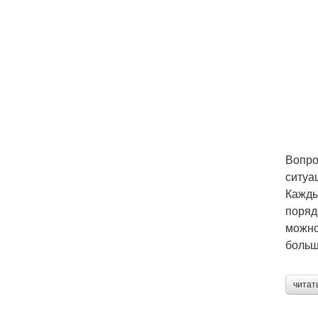
Вопро
ситуа
Кажды
поряд
можно
больш
читат