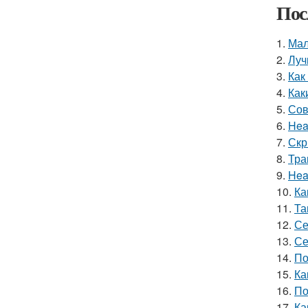
Пос
1.
Мал
2.
Луч
3.
Как
4.
Как
5.
Сов
6.
Hea
7.
Скр
8.
Тра
9.
Hea
10.
Ка
11.
Та
12.
Се
13.
Се
14.
По
15.
Ка
16.
По
17.
Ка