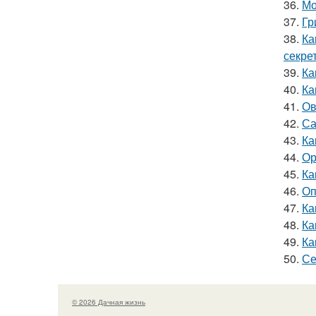
36.
Мо
37.
Гр
38.
Ка
секре
39.
Ка
40.
Ка
41.
Ов
42.
Са
43.
Ка
44.
Ор
45.
Ка
46.
Оп
47.
Ка
48.
Ка
49.
Ка
50.
Се
© 2026 Дачная жизнь