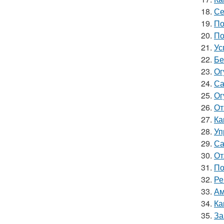
18.
Се
19.
По
20.
По
21.
Ус
22.
Бе
23.
Ог
24.
Са
25.
Ог
26.
От
27.
Ка
28.
Уп
29.
Са
30.
От
31.
По
32.
Ре
33.
Ам
34.
Ка
35.
За