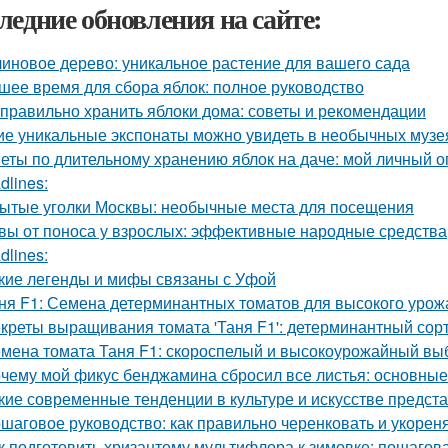
ледние обновления на сайте:
иновое дерево: уникальное растение для вашего сада
шее время для сбора яблок: полное руководство
 правильно хранить яблоки дома: советы и рекомендации
ие уникальные экспонаты можно увидеть в необычных музе
еты по длительному хранению яблок на даче: мой личный 
dlines:
ытые уголки Москвы: необычные места для посещения
вы от поноса у взрослых: эффективные народные средства
dlines:
кие легенды и мифы связаны с Уфой
ня F1: Семена детерминантных томатов для высокого урож
креты выращивания томата 'Таня F1': детерминантный сорт
мена томата Таня F1: скороспелый и высокоурожайный вы
чему мой фикус бенджамина сбросил все листья: основны
кие современные тенденции в культуре и искусстве предст
шаговое руководство: как правильно черенковать и укорен
к подготовить хризантему мультифлора к зимовке: пошагов