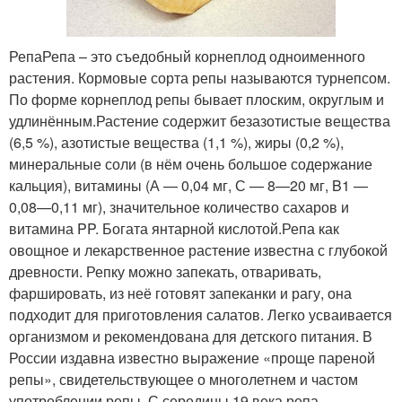
РепаРепа – это съедобный корнеплод одноименного
растения. Кормовые сорта репы называются турнепсом.
По форме корнеплод репы бывает плоским, округлым и
удлинённым.Растение содержит безазотистые вещества
(6,5 %), азотистые вещества (1,1 %), жиры (0,2 %),
минеральные соли (в нём очень большое содержание
кальция), витамины (А — 0,04 мг, С — 8—20 мг, B1 —
0,08—0,11 мг), значительное количество сахаров и
витамина PP. Богата янтарной кислотой.Репа как
овощное и лекарственное растение известна с глубокой
древности. Репку можно запекать, отваривать,
фаршировать, из неё готовят запеканки и рагу, она
подходит для приготовления салатов. Легко усваивается
организмом и рекомендована для детского питания. В
России издавна известно выражение «проще пареной
репы», свидетельствующее о многолетнем и частом
употреблении репы. С середины 19 века репа