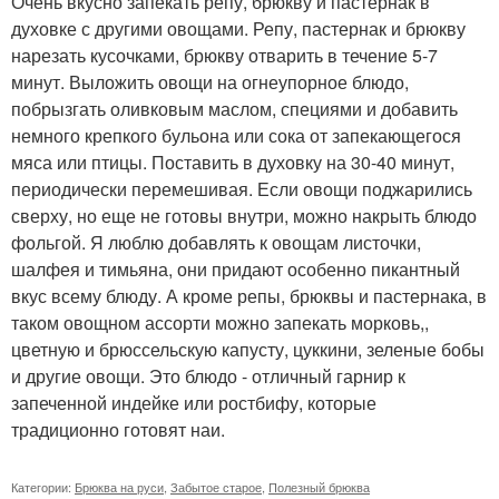
Очень вкусно запекать репу, брюкву и пастернак в
духовке с другими овощами. Репу, пастернак и брюкву
нарезать кусочками, брюкву отварить в течение 5-7
минут. Выложить овощи на огнеупорное блюдо,
побрызгать оливковым маслом, специями и добавить
немного крепкого бульона или сока от запекающегося
мяса или птицы. Поставить в духовку на 30-40 минут,
периодически перемешивая. Если овощи поджарились
сверху, но еще не готовы внутри, можно накрыть блюдо
фольгой. Я люблю добавлять к овощам листочки,
шалфея и тимьяна, они придают особенно пикантный
вкус всему блюду. А кроме репы, брюквы и пастернака, в
таком овощном ассорти можно запекать морковь,,
цветную и брюссельскую капусту, цуккини, зеленые бобы
и другие овощи. Это блюдо - отличный гарнир к
запеченной индейке или ростбифу, которые
традиционно готовят наи.
Категории:
Брюква на руси
,
Забытое старое
,
Полезный брюква