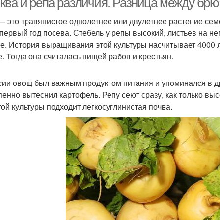
ква и репа различия. Разница между брю
— это травянистое однолетнее или двулетнее растение се
 первый год посева. Стебель у репы высокий, листьев на не
е. История выращивания этой культуры насчитывает 4000 л
е. Тогда она считалась пищей рабов и крестьян.
сии овощ был важным продуктом питания и упоминался в дре
пенно вытеснил картофель. Репу сеют сразу, как только выс
той культуры подходит легкосуглинистая почва.