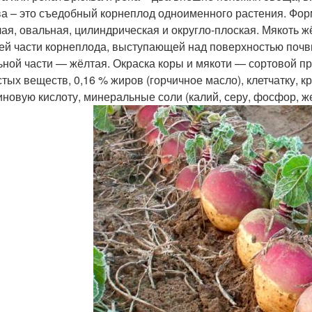
а – это съедобный корнеплод одноименного растения. Фор
лая, овальная, цилиндрическая и округло-плоская. Мякоть ж
ей части корнеплода, выступающей над поверхностью почв
ьной части — жёлтая. Окраска коры и мякоти — сортовой пр
стых веществ, 0,16 % жиров (горчичное масло), клетчатку, кр
иновую кислоту, минеральные соли (калий, серу, фосфор, же