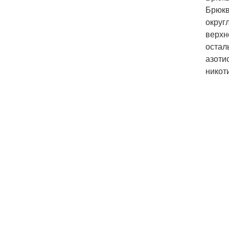
Брюкв
округ
верхн
остал
азоти
никот