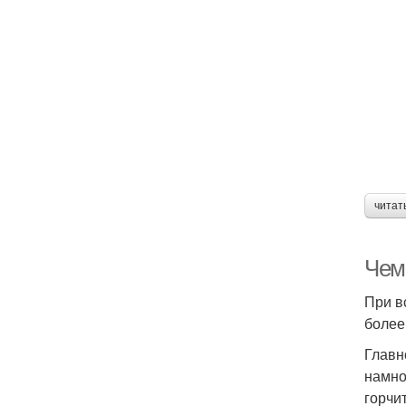
читат
Чем
При в
более
Главн
намно
горчит