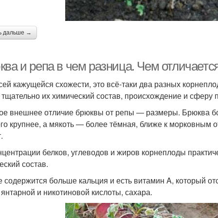
ь дальше →
ква и репа в чем разница. Чем отличаетс
сей кажущейся схожести, это всё-таки два разных корнеплод
 тщательно их химический состав, происхождение и сферу 
ое внешнее отличие брюквы от репы — размеры. Брюква бо
го крупнее, а мякоть — более тёмная, ближе к морковным о
.
нцентрации белков, углеводов и жиров корнеплоды практич
еский состав.
е содержится больше кальция и есть витамин A, который от
 янтарной и никотиновой кислоты, сахара.