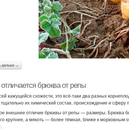
ь дальше →
 отличается брюква от репы
сей кажущейся схожести, это всё-таки два разных корнеплод
 тщательно их химический состав, происхождение и сферу 
ое внешнее отличие брюквы от репы — размеры. Брюква бо
го крупнее, а мякоть — более тёмная, ближе к морковным о
.