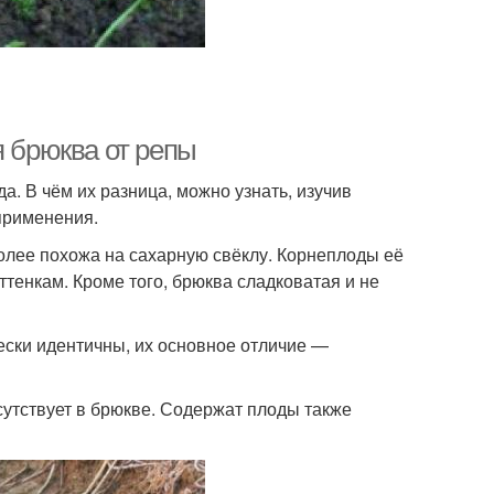
я брюква от репы
а. В чём их разница, можно узнать, изучив
применения.
лее похожа на сахарную свёклу. Корнеплоды её
ттенкам. Кроме того, брюква сладковатая и не
ески идентичны, их основное отличие —
сутствует в брюкве. Содержат плоды также