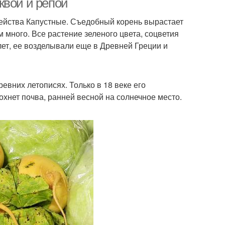
квой и репой
мейства Капустные. Съедобный корень вырастает
м много. Все растение зеленого цвета, соцветия
ет, ее возделывали еще в Древней Греции и
вних летописях. Только в 18 веке его
охнет почва, ранней весной на солнечное место.