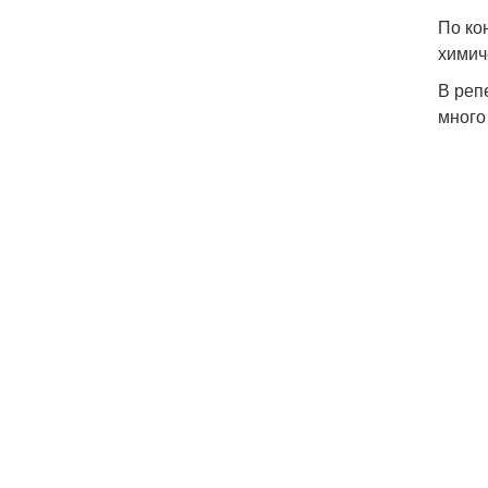
По ко
химич
В реп
много