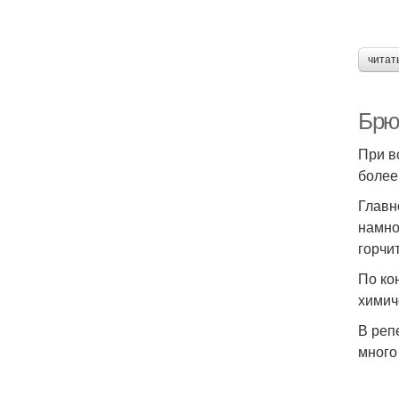
читат
Брю
При в
более
Главн
намно
горчит
По ко
химич
В реп
много