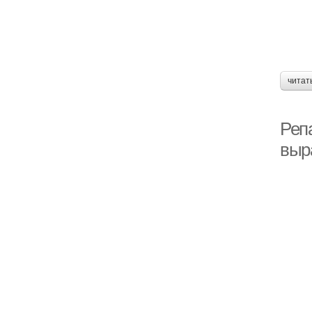
читат
Репа
выр