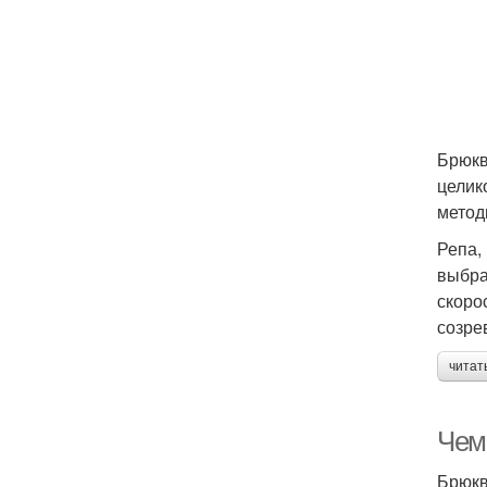
Брюкв
целик
метод
Репа, 
выбра
скоро
созре
читат
Чем
Брюкв