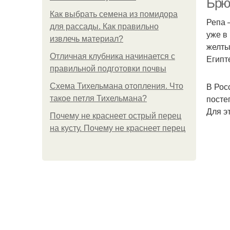
Брю
Как выбрать семена из помидора
Репа 
для рассады. Как правильно
уже в
извлечь материал?
желты
Отличная клубника начинается с
Египт
правильной подготовки почвы
В Рос
Схема Тихельмана отопления. Что
посте
такое петля Тихельмана?
Для э
Почему не краснеет острый перец
на кусту. Почему не краснеет перец