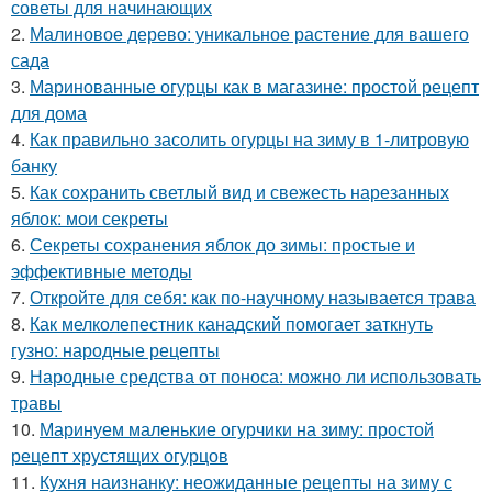
советы для начинающих
2.
Малиновое дерево: уникальное растение для вашего
сада
3.
Маринованные огурцы как в магазине: простой рецепт
для дома
4.
Как правильно засолить огурцы на зиму в 1-литровую
банку
5.
Как сохранить светлый вид и свежесть нарезанных
яблок: мои секреты
6.
Секреты сохранения яблок до зимы: простые и
эффективные методы
7.
Откройте для себя: как по-научному называется трава
8.
Как мелколепестник канадский помогает заткнуть
гузно: народные рецепты
9.
Народные средства от поноса: можно ли использовать
травы
10.
Маринуем маленькие огурчики на зиму: простой
рецепт хрустящих огурцов
11.
Кухня наизнанку: неожиданные рецепты на зиму с