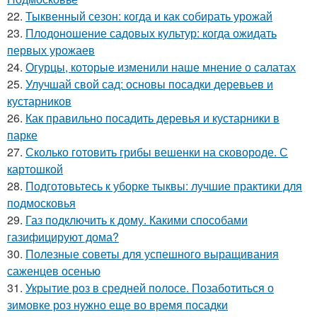
22.
Тыквенный сезон: когда и как собирать урожай
23.
Плодоношение садовых культур: когда ожидать
первых урожаев
24.
Огурцы, которые изменили наше мнение о салатах
25.
Улучшай свой сад: основы посадки деревьев и
кустарников
26.
Как правильно посадить деревья и кустарники в
парке
27.
Сколько готовить грибы вешенки на сковороде. С
картошкой
28.
Подготовьтесь к уборке тыквы: лучшие практики для
подмосковья
29.
Газ подключить к дому. Какими способами
газифицируют дома?
30.
Полезные советы для успешного выращивания
саженцев осенью
31.
Укрытие роз в средней полосе. Позаботиться о
зимовке роз нужно еще во время посадки