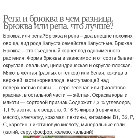
Репа и брюква в чем разница.
Брюква или репа, что лучше?
Брюква или репа?Брюква и репа – два внешне похожих
овоща, вид рода Капуста семейства Капустные. Брюква
Брюква – это съедобный корнеплод одноименного
растения. Форма брюквы в зависимости от сорта бывает
округлая, овальная, цилиндрическая и округло-плоская.
Мякоть жёлтая (разных оттенков) или белая, кожица в
верхней части корнеплода, выступающей над
поверхностью почвы — серо-зелёная или фиолетово-
красная, в остальной части — жёлтая. Окраска коры и
мякоти — сортовой признак.Содержит 7,3 % углеводов,
1,1 % азотистых веществ, 0,16 % жиров (горчичное
масло), клетчатку, крахмал, пектины, витамины В1, B2, P,
С, каротин, никотиновую кислоту, минеральные соли
(калий, серу, фосфор, железо, кальций).