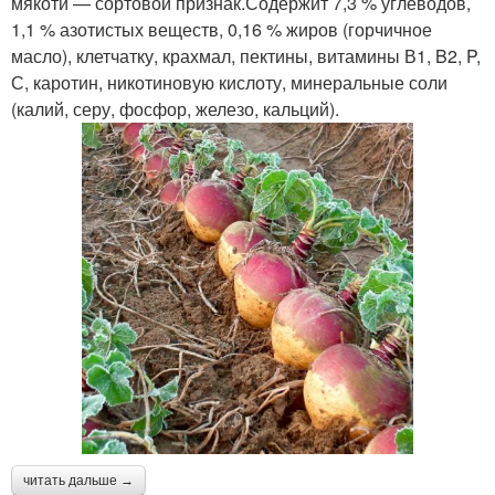
мякоти — сортовой признак.Содержит 7,3 % углеводов,
1,1 % азотистых веществ, 0,16 % жиров (горчичное
масло), клетчатку, крахмал, пектины, витамины В1, B2, P,
С, каротин, никотиновую кислоту, минеральные соли
(калий, серу, фосфор, железо, кальций).
читать дальше →