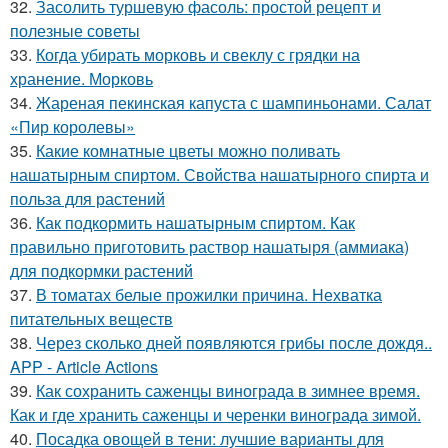
32.
Засолить туршевую фасоль: простой рецепт и
полезные советы
33.
Когда убирать морковь и свеклу с грядки на
хранение. Морковь
34.
Жареная пекинская капуста с шампиньонами. Салат
«Пир королевы»
35.
Какие комнатные цветы можно поливать
нашатырным спиртом. Свойства нашатырного спирта и
польза для растений
36.
Как подкормить нашатырным спиртом. Как
правильно приготовить раствор нашатыря (аммиака)
для подкормки растений
37.
В томатах белые прожилки причина. Нехватка
питательных веществ
38.
Через сколько дней появляются грибы после дождя..
APP - Article Actions
39.
Как сохранить саженцы винограда в зимнее время.
Как и где хранить саженцы и черенки винограда зимой.
40.
Посадка овощей в тени: лучшие варианты для