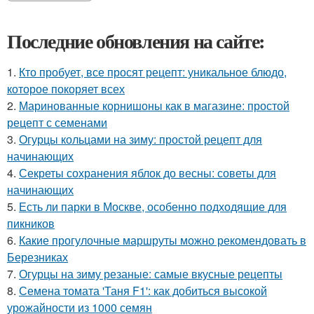
Последние обновления на сайте:
1.
Кто пробует, все просят рецепт: уникальное блюдо,
которое покоряет всех
2.
Маринованные корнишоны как в магазине: простой
рецепт с семенами
3.
Огурцы кольцами на зиму: простой рецепт для
начинающих
4.
Секреты сохранения яблок до весны: советы для
начинающих
5.
Есть ли парки в Москве, особенно подходящие для
пикников
6.
Какие прогулочные маршруты можно рекомендовать в
Березниках
7.
Огурцы на зиму резаные: самые вкусные рецепты
8.
Семена томата 'Таня F1': как добиться высокой
урожайности из 1000 семян