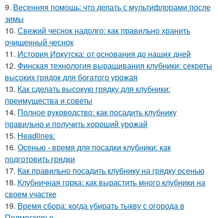
9.
Весенняя помощь: что делать с мультифлорами после
зимы
10.
Свежий чеснок надолго: как правильно хранить
очищенный чеснок
11.
История Иркутска: от основания до наших дней
12.
Финская технология выращивания клубники: секреты
высоких грядок для богатого урожая
13.
Как сделать высокую грядку для клубники:
преимущества и советы
14.
Полное руководство: как посадить клубнику
правильно и получить хороший урожай
15.
Headlines:
16.
Осенью - время для посадки клубники: как
подготовить грядки
17.
Как правильно посадить клубнику на грядку осенью
18.
Клубничная горка: как вырастить много клубники на
своем участке
19.
Время сбора: когда убирать тыкву с огорода в
Подмосковье