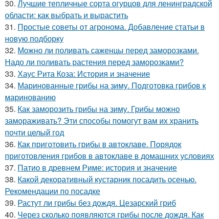
30.
Лучшие тепличные сорта огурцов для ленинградской
области: как выбрать и вырастить
31.
Простые советы от агронома. Добавление статьи в
новую подборку
32.
Можно ли поливать саженцы перед заморозками.
Надо ли поливать растения перед заморозками?
33.
Хаус Рита Коза: История и значение
34.
Маринованные грибы на зиму. Подготовка грибов к
маринованию
35.
Как заморозить грибы на зиму. Грибы можно
замораживать? Эти способы помогут вам их хранить
почти целый год
36.
Как приготовить грибы в автоклаве. Порядок
приготовления грибов в автоклаве в домашних условиях
37.
Патио в древнем Риме: история и значение
38.
Какой декоративный кустарник посадить осенью.
Рекомендации по посадке
39.
Растут ли грибы без дождя. Цезарский гриб
40.
Через сколько появляются грибы после дождя. Как