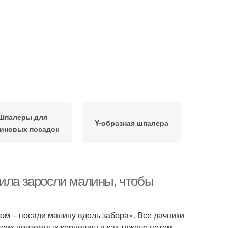
Шпалеры для
Y-образная шпалера
иновых посадок
чила заросли малины, чтобы
ом – посади малину вдоль забора». Все дачники
своих подземных корневищ и как тяжело потом