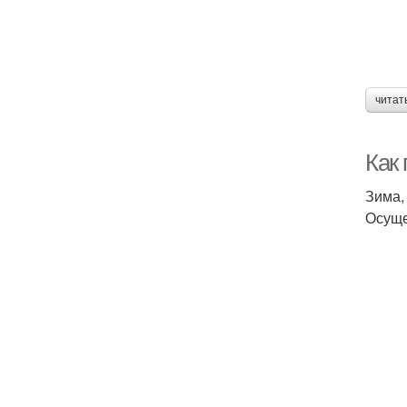
читат
Как
Зима,
Осуще