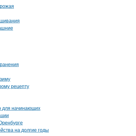
урожая
ащивания
машние
хранения
 зиму
рому рецепту
о для начинающих
ации
Оренбурге
ойства на долгие годы