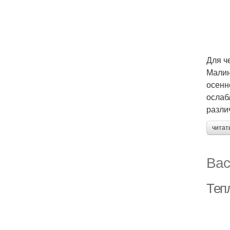
Для ч
Малин
осенн
ослаб
разли
читат
Вас
Теп