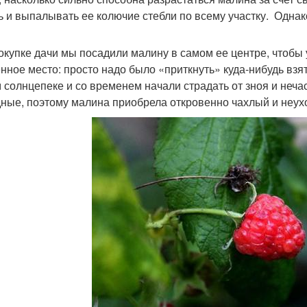
ь и выпалывать ее колючие стебли по всему участку. Однак
окупке дачи мы посадили малину в самом ее центре, чтобы
нное место: просто надо было «приткнуть» куда-нибудь взя
 солнцепеке и со временем начали страдать от зноя и нечас
ные, поэтому малина приобрела откровенно чахлый и неух