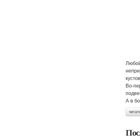
Любой
непри
кусто
Во-пе
подве
А в б
читат
Пос