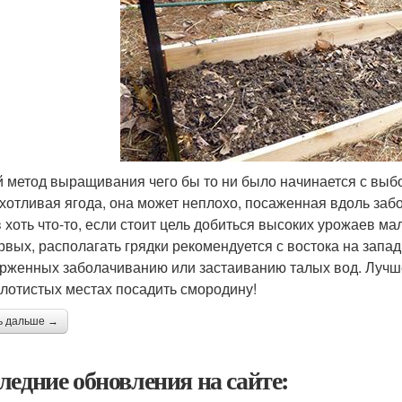
 метод выращивания чего бы то ни было начинается с выбор
хотливая ягода, она может неплохо, посаженная вдоль забор
в хоть что-то, если стоит цель добиться высоких урожаев ма
рвых, располагать грядки рекомендуется с востока на запад 
рженных заболачиванию или застаиванию талых вод. Лучше
олотистых местах посадить смородину!
ь дальше →
ледние обновления на сайте: