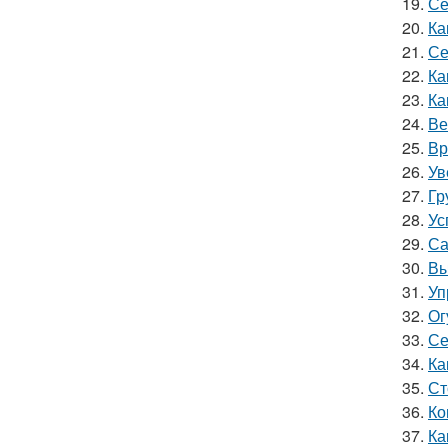
19.
Се
20.
Ка
21.
Се
22.
Ка
23.
Ка
24.
Ве
25.
Вр
26.
Ув
27.
Гр
28.
Ус
29.
Са
30.
Вы
31.
Уп
32.
Ог
33.
Се
34.
Ка
35.
Ст
36.
Ко
37.
Ка