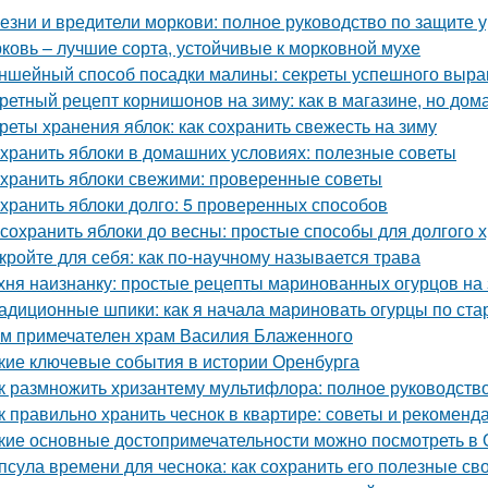
езни и вредители моркови: полное руководство по защите 
ковь – лучшие сорта, устойчивые к морковной мухе
ншейный способ посадки малины: секреты успешного выр
ретный рецепт корнишонов на зиму: как в магазине, но до
реты хранения яблок: как сохранить свежесть на зиму
 хранить яблоки в домашних условиях: полезные советы
 хранить яблоки свежими: проверенные советы
 хранить яблоки долго: 5 проверенных способов
 сохранить яблоки до весны: простые способы для долгого 
кройте для себя: как по-научному называется трава
хня наизнанку: простые рецепты маринованных огурцов на
адиционные шпики: как я начала мариновать огурцы по ста
м примечателен храм Василия Блаженного
кие ключевые события в истории Оренбурга
к размножить хризантему мультифлора: полное руководств
к правильно хранить чеснок в квартире: советы и рекоменд
кие основные достопримечательности можно посмотреть в 
псула времени для чеснока: как сохранить его полезные св