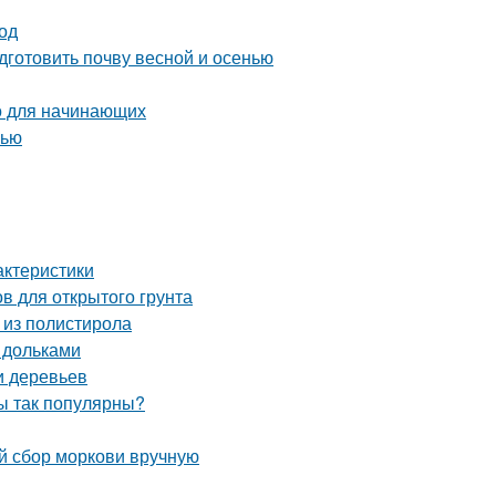
од
дготовить почву весной и осенью
во для начинающих
нью
актеристики
в для открытого грунта
 из полистирола
 дольками
и деревьев
ы так популярны?
ый сбор моркови вручную