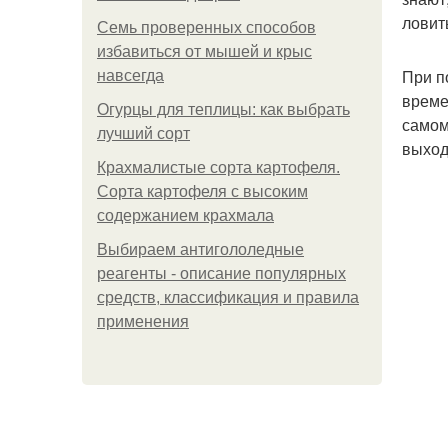
ловит
Семь проверенных способов
избавиться от мышей и крыс
При п
навсегда
време
Огурцы для теплицы: как выбрать
самом
лучший сорт
выход
Крахмалистые сорта картофеля.
Сорта картофеля с высоким
содержанием крахмала
Выбираем антигололедные
реагенты - описание популярных
средств, классификация и правила
применения