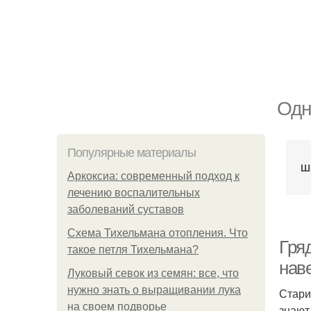
Одн
Популярные материалы
Ш
Аркоксиа: современный подход к
лечению воспалительных
заболеваний суставов
Схема Тихельмана отопления. Что
Гря
такое петля Тихельмана?
наве
Луковый севок из семян: все, что
нужно знать о выращивании лука
Стари
на своем подворье
знают