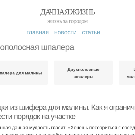
ДАЧНАЯ ЖИЗНЬ
жизнь за городом
главная
новости
статьи
ополосная шпалера
Двухполосные
палера для малины
шпалеры
мал
дки из шифера для малины. Как я ограни
сти порядок на участке
нная дачная мудрость гласит: «Хочешь поссориться с сосед
, насколько сильно способна разрастаться малина за счет 