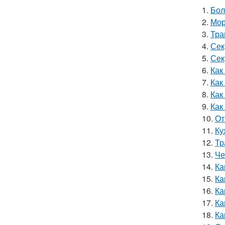
1.
Бол
2.
Мор
3.
Тра
4.
Сек
5.
Сек
6.
Как
7.
Как
8.
Как
9.
Как
10.
От
11.
Ку
12.
Тр
13.
Че
14.
Ка
15.
Ка
16.
Ка
17.
Ка
18.
Ка