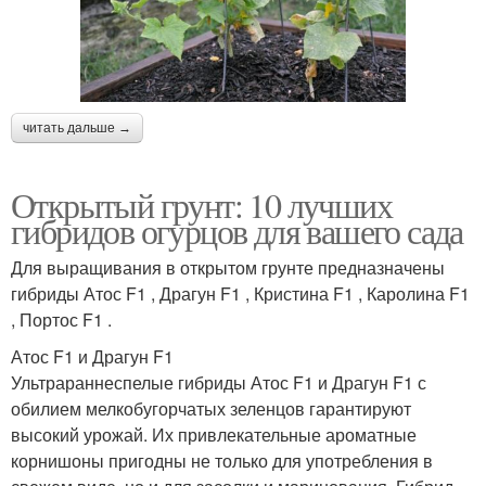
читать дальше →
Открытый грунт: 10 лучших
гибридов огурцов для вашего сада
Для выращивания в открытом грунте предназначены
гибриды Атос F1 , Драгун F1 , Кристина F1 , Каролина F1
, Портос F1 .
Атос F1 и Драгун F1
Ультрараннеспелые гибриды Атос F1 и Драгун F1 с
обилием мелкобугорчатых зеленцов гарантируют
высокий урожай. Их привлекательные ароматные
корнишоны пригодны не только для употребления в