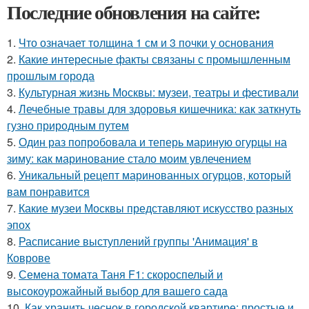
Последние обновления на сайте:
1.
Что означает толщина 1 см и 3 почки у основания
2.
Какие интересные факты связаны с промышленным
прошлым города
3.
Культурная жизнь Москвы: музеи, театры и фестивали
4.
Лечебные травы для здоровья кишечника: как заткнуть
гузно природным путем
5.
Один раз попробовала и теперь мариную огурцы на
зиму: как маринование стало моим увлечением
6.
Уникальный рецепт маринованных огурцов, который
вам понравится
7.
Какие музеи Москвы представляют искусство разных
эпох
8.
Расписание выступлений группы 'Анимация' в
Коврове
9.
Семена томата Таня F1: скороспелый и
высокоурожайный выбор для вашего сада
10.
Как хранить чеснок в городской квартире: простые и