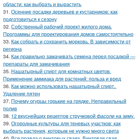
области: как выбрать и вырастить
31.
Осенние посадки деревьев и кустарников: как
подготовиться к сезону
32.
Собственный рабочий проект жилого дома.
Программы для проектирования домов самостоятельно
33.
Как собрать и сохранить морковь. В зависимости от
региона
34.
Как правильно замачивать семена перед посадкой —
препараты для замачивания
35.
Нашатырный спирт для комнатных цветов.
Применение аммиака для растений: польза и вред
36.
Как можно использовать нашатырный спирт..
Удаление пятен
37.
Почему огурцы горькие на грядке. Неправильный
полив
38.
12 вкуснейших рецептов стручковой фасоли на зиму.
39.
Огородные культуры для теневых участков: как
выбрать растения, которым не нужно много света
40.
Вся правда о винтовых сваях. Винтовая свая