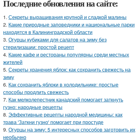
Последние обновления на сайте:
1.
Секреты выращивания крупной и сладкой малины
2.
Какие природные заповедники и национальные парки
находятся в Калининградской области
3.
Огурцы кубиками для салатов на зиму без
стерилизации: простой рецепт
4.
Какие кафе и рестораны популярны среди местных
жителей
5.
Секреты хранения яблок: как сохранить свежесть на
зиму
6.
Как сохранить яблоки в холодильнике: простые
способы продлить свежесть
7.
Как мелколепестник канадский помогает заткнуть
гузно: народные рецепты
8.
Эффективные рецепты народной медицины: как
трава 'Заткни гузно' помогает при простуде
9.
Огурцы на зиму: 5 интересных способов заготовить их
необычно