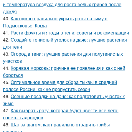
и температура воздуха для роста белых грибов после
дождя
40.
Как нужно правильно укрыть розы на зиму в
Подмосковье. Когда
41.
Расти фрукты и ягоды в тени: советы и рекомендации
42.
Создайте тенистый уголок на даче: лучшие растения
для тени
43.
Огород в тени: лучшие растения для полутенистых
участков
44.
Корявая морковь: причина ее появления и как с ней
бороться
45.
Оптимальное время для сбора тыквы в средней
полосе России: как не пропустить сезон
46.
Осенние посадки на даче: как подготовить участок к
зиме
47.
Как выбрать розу, которая будет цвести все лето:
советы садоводов
48.
Шаг за шагом: как правильно отварить грибы
вешенки