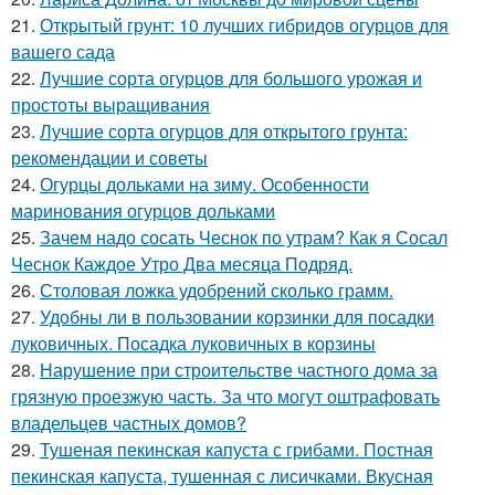
21.
Открытый грунт: 10 лучших гибридов огурцов для
вашего сада
22.
Лучшие сорта огурцов для большого урожая и
простоты выращивания
23.
Лучшие сорта огурцов для открытого грунта:
рекомендации и советы
24.
Огурцы дольками на зиму. Особенности
маринования огурцов дольками
25.
Зачем надо сосать Чеснок по утрам? Как я Сосал
Чеснок Каждое Утро Два месяца Подряд.
26.
Столовая ложка удобрений сколько грамм.
27.
Удобны ли в пользовании корзинки для посадки
луковичных. Посадка луковичных в корзины
28.
Нарушение при строительстве частного дома за
грязную проезжую часть. За что могут оштрафовать
владельцев частных домов?
29.
Тушеная пекинская капуста с грибами. Постная
пекинская капуста, тушенная с лисичками. Вкусная