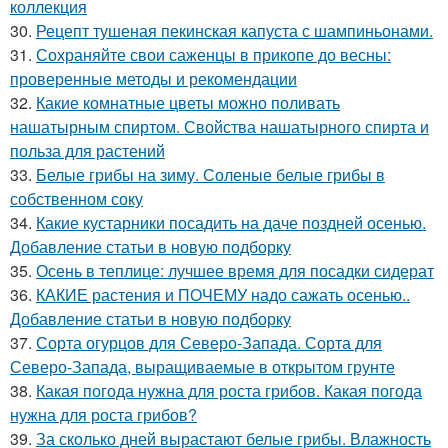
коллекция
30.
Рецепт тушеная пекинская капуста с шампиньонами.
31.
Сохраняйте свои саженцы в прикопе до весны:
проверенные методы и рекомендации
32.
Какие комнатные цветы можно поливать
нашатырным спиртом. Свойства нашатырного спирта и
польза для растений
33.
Белые грибы на зиму. Соленые белые грибы в
собственном соку
34.
Какие кустарники посадить на даче поздней осенью.
Добавление статьи в новую подборку
35.
Осень в теплице: лучшее время для посадки сидерат
36.
КАКИЕ растения и ПОЧЕМУ надо сажать осенью..
Добавление статьи в новую подборку
37.
Сорта огурцов для Северо-Запада. Сорта для
Северо-Запада, выращиваемые в открытом грунте
38.
Какая погода нужна для роста грибов. Какая погода
нужна для роста грибов?
39.
За сколько дней вырастают белые грибы. Влажность