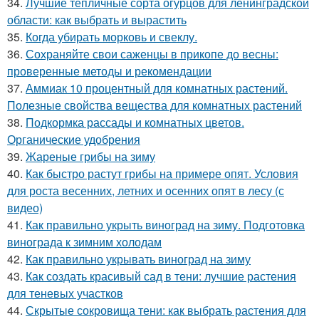
34.
Лучшие тепличные сорта огурцов для ленинградской
области: как выбрать и вырастить
35.
Когда убирать морковь и свеклу.
36.
Сохраняйте свои саженцы в прикопе до весны:
проверенные методы и рекомендации
37.
Аммиак 10 процентный для комнатных растений.
Полезные свойства вещества для комнатных растений
38.
Подкормка рассады и комнатных цветов.
Органические удобрения
39.
Жареные грибы на зиму
40.
Как быстро растут грибы на примере опят. Условия
для роста весенних, летних и осенних опят в лесу (с
видео)
41.
Как правильно укрыть виноград на зиму. Подготовка
винограда к зимним холодам
42.
Как правильно укрывать виноград на зиму
43.
Как создать красивый сад в тени: лучшие растения
для теневых участков
44.
Скрытые сокровища тени: как выбрать растения для