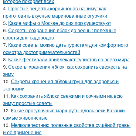
которое покоряет всех
4.
Простые рецепты корнишонов на зиму: как
приготовить вкусные маринованные огурчики
5.
Какие мифы о Москве до сих пор существуют
6.
Секреты сохранения яблок до весны: полезные
советы для садоводов
7.
Какие советы можно дать туристам для комфортного
осмотра достопримечательностей
8.
Какие фестивали привлекают туристов со всего мира
9.
Секреты хранения яблок: как сохранить свежесть на
зиму
10.
Секреты хранения яблок и груш для здоровья и
экономии
11.
Как сохранить яблоки свежими и сочными на всю
зиму: простые советы
12.
Какие прогулочные маршруты вдоль реки Казанки
самые живописные
13.
Мелколепестник: полезные свойства сушёной травы
и её применение