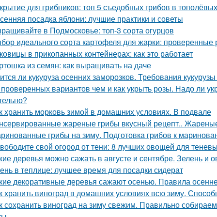
крытие для грибников: топ 5 съедобных грибов в тополёвы
сенняя посадка яблони: лучшие практики и советы
ращивайте в Подмосковье: топ-3 сорта огурцов
бор идеального сорта картофеля для жарки: проверенные 
ковицы в прикопанных контейнерах: как это работает
ртошка из семян: как выращивать на даче
ится ли кукуруза осенних заморозков. Требования кукурузы
 проверенных вариантов чем и как укрыть розы. Надо ли укр
тельно?
к хранить морковь зимой в домашних условиях. В подвале
нсервированные жареные грибы вкусный рецепт.. Жареные
ринованные грибы на зиму. Подготовка грибов к маринова
вободите свой огород от тени: 8 лучших овощей для теневы
кие деревья можно сажать в августе и сентябре. Зелень и 
ень в теплице: лучшее время для посадки сидерат
кие декоративные деревья сажают осенью. Правила осенне
к хранить виноград в домашних условиях всю зиму. Способ
к сохранить виноград на зиму свежим. Правильно собираем
ты