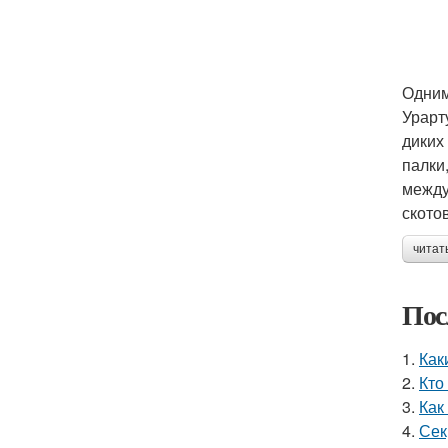
Одним
Урарт
диких
палки
между
ското
читат
Пос
1.
Как
2.
Кто
3.
Как
4.
Сек