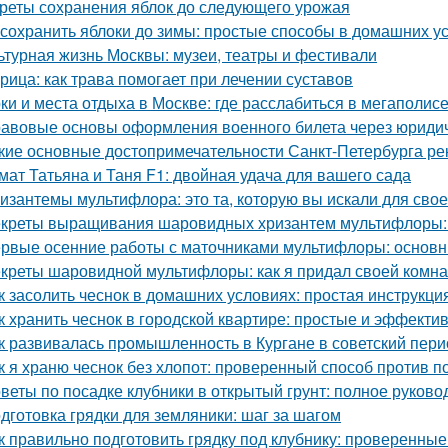
реты сохранения яблок до следующего урожая
 сохранить яблоки до зимы: простые способы в домашних у
ьтурная жизнь Москвы: музеи, театры и фестивали
рица: как трава помогает при лечении суставов
ки и места отдыха в Москве: где расслабиться в мегаполис
авовые основы оформления военного билета через юриди
кие основные достопримечательности Санкт-Петербурга ре
мат Татьяна и Таня F1: двойная удача для вашего сада
изантемы мультифлора: это та, которую вы искали для свое
креты выращивания шаровидных хризантем мультифлоры: 
рвые осенние работы с маточниками мультифлоры: основн
креты шаровидной мультифлоры: как я придал своей комн
к засолить чеснок в домашних условиях: простая инструкци
к хранить чеснок в городской квартире: простые и эффект
к развивалась промышленность в Кургане в советский пери
к я храню чеснок без хлопот: проверенный способ против п
веты по посадке клубники в открытый грунт: полное руково
дготовка грядки для земляники: шаг за шагом
к правильно подготовить грядку под клубнику: проверенные