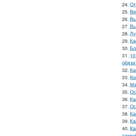
24.
От
25.
Ве
26.
Вы
27.
Вы
28.
Лу
29.
Ка
30.
Бо
31.
10
обяза
32.
Ка
33.
Ко
34.
Ма
35.
Ос
36.
Ка
37.
Ос
38.
Ка
39.
Ка
40.
Ка
секре