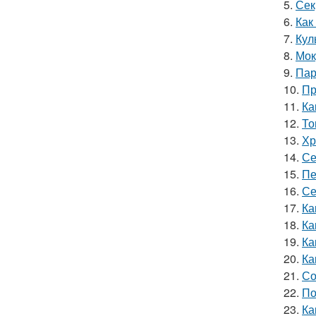
5.
Сек
6.
Как
7.
Кул
8.
Мок
9.
Пар
10.
Пр
11.
Ка
12.
То
13.
Хр
14.
Се
15.
Пе
16.
Се
17.
Ка
18.
Ка
19.
Ка
20.
Ка
21.
Со
22.
По
23.
Ка