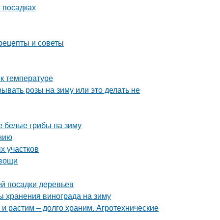
х посадках
рецепты и советы
 к температуре
ывать розы на зиму или это делать не
 белые грибы на зиму
нию
х участков
овощи
й посадки деревьев
ы хранения винограда на зиму
 и растим – долго храним. Агротехнические