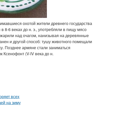
нимавшиеся охотой жители древнего государства
 8-6 веках до н. э., употребляли в пищу мясо
о жарили над очагом, нанизывая на деревянные
анен и другой способ: тушу животного помещали
у. Позднее армяне стали заниматься
 Ксенофонт (V-IV века до н.
оряет всех
цей на зиму