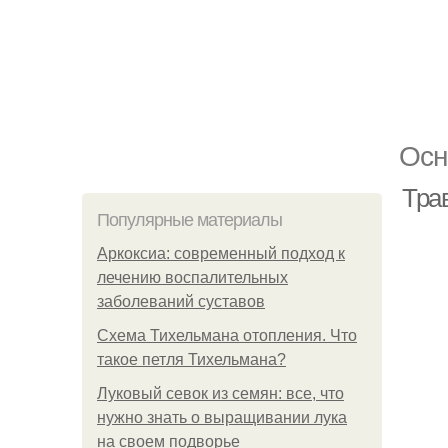
Осн
Тра
Популярные материалы
Аркоксиа: современный подход к
лечению воспалительных
заболеваний суставов
Схема Тихельмана отопления. Что
такое петля Тихельмана?
Луковый севок из семян: все, что
нужно знать о выращивании лука
на своем подворье