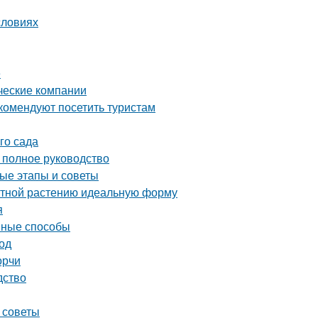
словиях
е
ческие компании
комендуют посетить туристам
го сада
полное руководство
ые этапы и советы
атной растению идеальную форму
я
ивные способы
од
орчи
дство
 советы