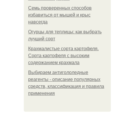
Семь проверенных способов
избавиться от мышей и крыс
навсегда
Огурцы для теплицы: как выбрать
лучший сорт
Крахмалистые сорта картофеля.
Сорта картофеля с высоким
содержанием крахмала
Выбираем антигололедные
реагенты - описание популярных
средств, классификация и правила
применения