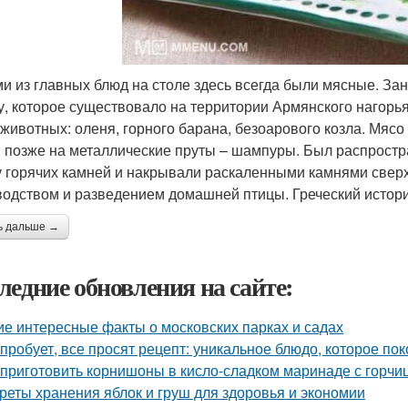
и из главных блюд на столе здесь всегда были мясные. За
у, которое существовало на территории Армянского нагорья в
 животных: оленя, горного барана, безоарового козла. Мяс
, позже на металлические пруты – шампуры. Был распростр
 горячих камней и накрывали раскаленными камнями сверх
водством и разведением домашней птицы. Греческий историк
ь дальше →
ледние обновления на сайте:
ие интересные факты о московских парках и садах
 пробует, все просят рецепт: уникальное блюдо, которое пок
 приготовить корнишоны в кисло-сладком маринаде с горчи
реты хранения яблок и груш для здоровья и экономии