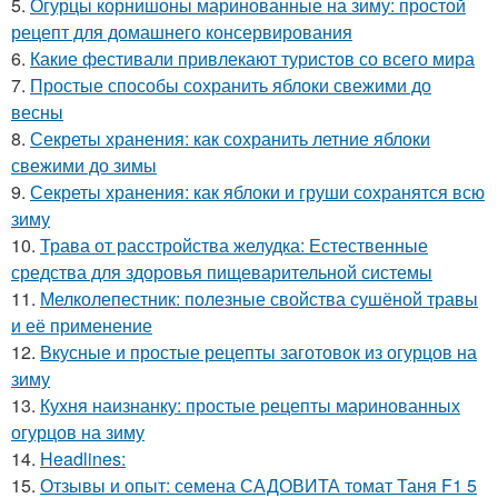
5.
Огурцы корнишоны маринованные на зиму: простой
рецепт для домашнего консервирования
6.
Какие фестивали привлекают туристов со всего мира
7.
Простые способы сохранить яблоки свежими до
весны
8.
Секреты хранения: как сохранить летние яблоки
свежими до зимы
9.
Секреты хранения: как яблоки и груши сохранятся всю
зиму
10.
Трава от расстройства желудка: Естественные
средства для здоровья пищеварительной системы
11.
Мелколепестник: полезные свойства сушёной травы
и её применение
12.
Вкусные и простые рецепты заготовок из огурцов на
зиму
13.
Кухня наизнанку: простые рецепты маринованных
огурцов на зиму
14.
Headlines:
15.
Отзывы и опыт: семена САДОВИТА томат Таня F1 5