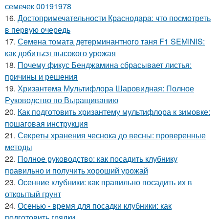
семечек 00191978
16.
Достопримечательности Краснодара: что посмотреть
в первую очередь
17.
Семена томата детерминантного таня F1 SEMINIS:
как добиться высокого урожая
18.
Почему фикус Бенджамина сбрасывает листья:
причины и решения
19.
Хризантема Мультифлора Шаровидная: Полное
Руководство по Выращиванию
20.
Как подготовить хризантему мультифлора к зимовке:
пошаговая инструкция
21.
Секреты хранения чеснока до весны: проверенные
методы
22.
Полное руководство: как посадить клубнику
правильно и получить хороший урожай
23.
Осенние клубники: как правильно посадить их в
открытый грунт
24.
Осенью - время для посадки клубники: как
подготовить грядки