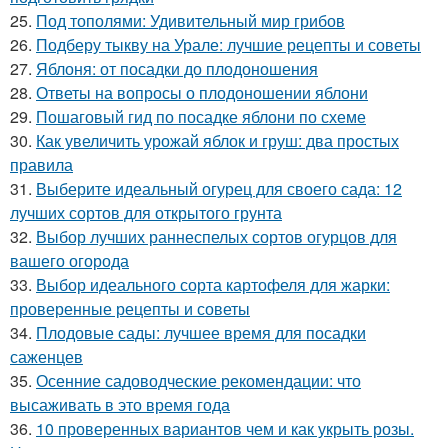
25.
Под тополями: Удивительный мир грибов
26.
Подберу тыкву на Урале: лучшие рецепты и советы
27.
Яблоня: от посадки до плодоношения
28.
Ответы на вопросы о плодоношении яблони
29.
Пошаговый гид по посадке яблони по схеме
30.
Как увеличить урожай яблок и груш: два простых
правила
31.
Выберите идеальный огурец для своего сада: 12
лучших сортов для открытого грунта
32.
Выбор лучших раннеспелых сортов огурцов для
вашего огорода
33.
Выбор идеального сорта картофеля для жарки:
проверенные рецепты и советы
34.
Плодовые сады: лучшее время для посадки
саженцев
35.
Осенние садоводческие рекомендации: что
высаживать в это время года
36.
10 проверенных вариантов чем и как укрыть розы.