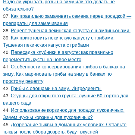
Надо ли укрывать розы на зиму или это делать не
обязательно?
37.
Как правильно замачивать семена перед посадкой —
препараты для замачивания
38.
Рецепт тушеная пекинская капуста с шампиньонами.
39.
Как приготовить пекинскую капусту с грибами.
Тушеная пекинская капуста с грибами
40.
Пересадка клубники в августе: как правильно
переместить кусты на новое место
41.
Особенности консервирования грибов в банках на
зиму. Как мариновать грибы на зиму в банках по
простому рецепту
42.
Грибы с овощами на зиму. Ингредиенты
43.
Огурцы для открытого грунта: лучшие 50 сортов для
вашего сада
44.
Использование корзинок для посадки луковичных.
Зачем нужны корзины для луковичных?
45.
Дозревание тыквы в домашних условиях. Оставьте
тыквы после сбора дозреть, будут вкусней