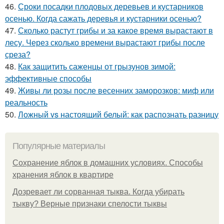
46.
Сроки посадки плодовых деревьев и кустарников
осенью. Когда сажать деревья и кустарники осенью?
47.
Сколько растут грибы и за какое время вырастают в
лесу. Через сколько времени вырастают грибы после
среза?
48.
Как защитить саженцы от грызунов зимой:
эффективные способы
49.
Живы ли розы после весенних заморозков: миф или
реальность
50.
Ложный vs настоящий белый: как распознать разницу
Популярные материалы
Сохранение яблок в домашних условиях. Способы
хранения яблок в квартире
Дозревает ли сорванная тыква. Когда убирать
тыкву? Верные признаки спелости тыквы