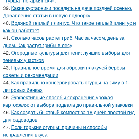
"Турша" по-армянски»:
39.
Какие кустарники посадить на даче поздней осенью.
Добавление статьи в новую подборку
40.
Водяной теплый плинтус. Что такое теплый плинтус и
как он работает
41.
Сколько часов растет гриб. Час за часом, день за
днем. Как растут грибы в лесу
42.
Огородные культуры для тени: лучшие выборы для
теневых участков
43.
Правильное время для обрезки плакучей берёзы:
советы и рекомендации
44.
Как правильно консервировать огурцы на зиму в 1-
литровых банках
45.
Эффективные способы сохранения урожая
картофеля: от выбора подвала до правильной упаковки
46.
Как создать быстрый компост за 18 дней: простой гид
для садоводов
47.
Если горькие огурцы: причины и способы
исправления вкуса