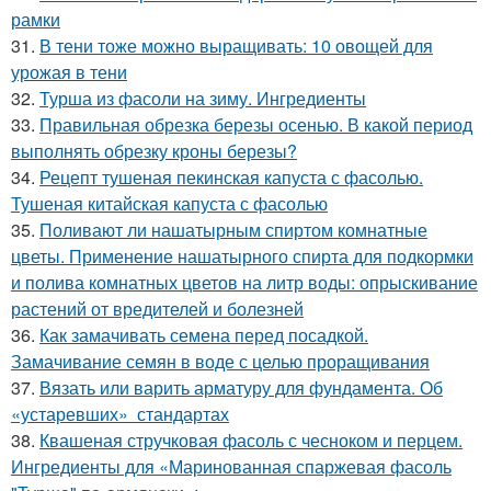
рамки
31.
В тени тоже можно выращивать: 10 овощей для
урожая в тени
32.
Турша из фасоли на зиму. Ингредиенты
33.
Правильная обрезка березы осенью. В какой период
выполнять обрезку кроны березы?
34.
Рецепт тушеная пекинская капуста с фасолью.
Тушеная китайская капуста с фасолью
35.
Поливают ли нашатырным спиртом комнатные
цветы. Применение нашатырного спирта для подкормки
и полива комнатных цветов на литр воды: опрыскивание
растений от вредителей и болезней
36.
Как замачивать семена перед посадкой.
Замачивание семян в воде с целью проращивания
37.
Вязать или варить арматуру для фундамента. Об
«устаревших» стандартах
38.
Квашеная стручковая фасоль с чесноком и перцем.
Ингредиенты для «Маринованная спаржевая фасоль