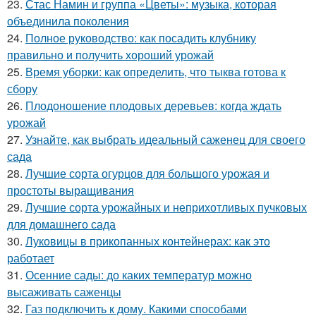
23.
Стас Намин и группа «Цветы»: музыка, которая
объединила поколения
24.
Полное руководство: как посадить клубнику
правильно и получить хороший урожай
25.
Время уборки: как определить, что тыква готова к
сбору
26.
Плодоношение плодовых деревьев: когда ждать
урожай
27.
Узнайте, как выбрать идеальный саженец для своего
сада
28.
Лучшие сорта огурцов для большого урожая и
простоты выращивания
29.
Лучшие сорта урожайных и неприхотливых пучковых
для домашнего сада
30.
Луковицы в прикопанных контейнерах: как это
работает
31.
Осенние сады: до каких температур можно
высаживать саженцы
32.
Газ подключить к дому. Какими способами