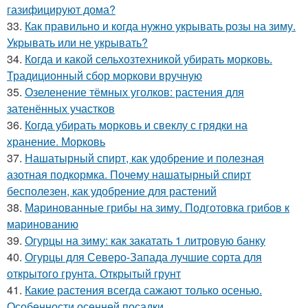
газифицируют дома?
33.
Как правильно и когда нужно укрывать розы на зиму.
Укрывать или не укрывать?
34.
Когда и какой сельхозтехникой убирать морковь.
Традиционный сбор моркови вручную
35.
Озеленение тёмных уголков: растения для
затенённых участков
36.
Когда убирать морковь и свеклу с грядки на
хранение. Морковь
37.
Нашатырный спирт, как удобрение и полезная
азотная подкормка. Почему нашатырный спирт
бесполезен, как удобрение для растений
38.
Маринованные грибы на зиму. Подготовка грибов к
маринованию
39.
Огурцы на зиму: как закатать 1 литровую банку
40.
Огурцы для Северо-Запада лучшие сорта для
открытого грунта. Открытый грунт
41.
Какие растения всегда сажают только осенью.
Особенности осенней посадки