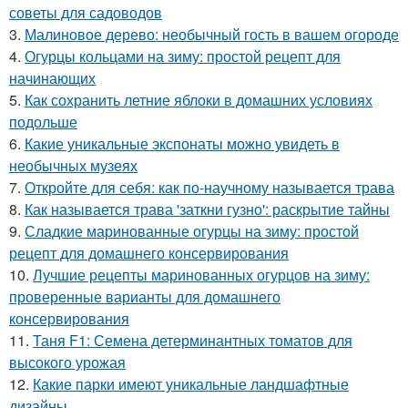
советы для садоводов
3.
Малиновое дерево: необычный гость в вашем огороде
4.
Огурцы кольцами на зиму: простой рецепт для
начинающих
5.
Как сохранить летние яблоки в домашних условиях
подольше
6.
Какие уникальные экспонаты можно увидеть в
необычных музеях
7.
Откройте для себя: как по-научному называется трава
8.
Как называется трава 'заткни гузно': раскрытие тайны
9.
Сладкие маринованные огурцы на зиму: простой
рецепт для домашнего консервирования
10.
Лучшие рецепты маринованных огурцов на зиму:
проверенные варианты для домашнего
консервирования
11.
Таня F1: Семена детерминантных томатов для
высокого урожая
12.
Какие парки имеют уникальные ландшафтные
дизайны